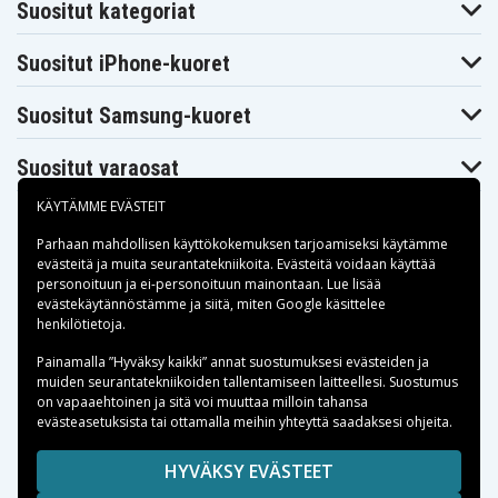
Tekniikkaosilta löydät aina halpaa elektroniikkaa,
Suositut kategoriat
olitpa sitten korjaamassa, päivittämässä tai
hankkimassa jotain uutta puhelimeen, tablettiin tai
Suositut iPhone-kuoret
muuhun tekniikkaan. Tarjoamme nopean toimituksen,
turvalliset ostot ja hyvät asiakasarviot – et tule
Suositut Samsung-kuoret
pettymään.
Suositut varaosat
KÄYTÄMME EVÄSTEIT
Parhaan mahdollisen käyttökokemuksen tarjoamiseksi käytämme
evästeitä
ja muita seurantatekniikoita. Evästeitä voidaan käyttää
personoituun ja ei-personoituun mainontaan. Lue lisää
Maksuvaihtoehdot
evästekäytännöstämme ja siitä, miten
Google käsittelee
henkilötietoja
.
Toimitusvaihtoehdot
Painamalla ”Hyväksy kaikki” annat suostumuksesi evästeiden ja
muiden seurantatekniikoiden tallentamiseen laitteellesi. Suostumus
on vapaaehtoinen ja sitä voi muuttaa milloin tahansa
evästeasetuksista tai ottamalla meihin yhteyttä saadaksesi ohjeita.
Copyright © 2026, Spares Nordic AB
HYVÄKSY EVÄSTEET
SIVULLA MAINITUT TAVARAMERKIT OVAT OMISTAJIENSA