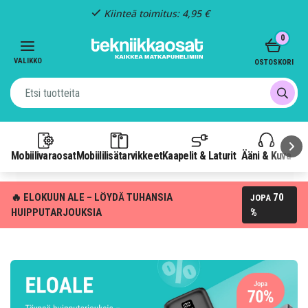
Kiinteä toimitus: 4,95 €
Item
0
3
of
VALIKKO
OSTOSKORI
3
Mobiilivaraosat
Mobiililisätarvikkeet
Kaapelit & Laturit
Ääni & Kuva
P
🔥 ELOKUUN ALE – LÖYDÄ TUHANSIA
70
JOPA
HUIPPUTARJOUKSIA
%