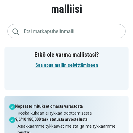
malliisi
Etkö ole varma mallistasi?
Saa apua mallin selvittämiseen
Nopeat toimitukset omasta varastosta
Koska kukaan ei tykkää odottamisesta
9,6/10 180,000 tarkistetusta arvostelusta
Asiakkaamme tykkäävät meistä (ja me tykkäämme
heistä)