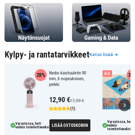
Kylpy- ja rantatarvikkeet
Katso lisää →
Nedis-käsituuletin 90
ALE
28%
38
mm, 6-nopeuksinen,
pinkki
12,90 €
17,90 €
(1)
Varastossa, heti
Varastossa, heti
LISÄÄ OSTOSKORIIN
valmis
valmis toimitettavaksi
toimitettavaksi