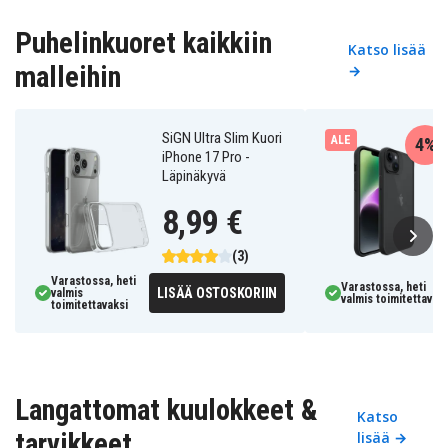
Puhelinkuoret kaikkiin
Katso lisää
malleihin
→
SiGN Ultra Slim Kuori
ALE
4%
iPhone 17 Pro -
Läpinäkyvä
8,99 €
(3)
Varastossa, heti
Varastossa, heti
LISÄÄ OSTOSKORIIN
valmis
valmis toimitettavaks
toimitettavaksi
Langattomat kuulokkeet &
Katso
tarvikkeet
lisää →