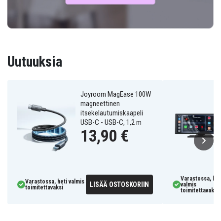
Uutuuksia
Joyroom MagEase 100W
magneettinen
itsekelautumiskaapeli
USB-C - USB-C, 1,2 m
13,90 €
Varastossa, het
Varastossa, heti valmis
LISÄÄ OSTOSKORIIN
valmis
toimitettavaksi
toimitettavaksi