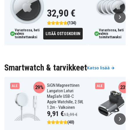
32,90 €
(134)
Varastossa, heti
Varastossa, heti
LISÄÄ OSTOSKORIIN
valmis
valmis
toimitettavaksi
toimitettavaksi
Smartwatch & tarvikkeet
Katso lisää →
SiGN Magneettinen
ALE
ALE
29%
23%
Langaton Laturi
MagSafe USB-C
Apple Watchille, 2.5W,
1.2m - Valkoinen
9,91 €
13,99 €
(40)