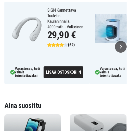
SiGN Kannettava
Tuuletin
Kaulahihnalla,
4000mAh - Valkoinen
29,90 €
(62)
Varastossa, heti
Varastossa, heti
LISÄÄ OSTOSKORIIN
valmis
valmis
toimitettavaksi
toimitettavaksi
Aina suosittu