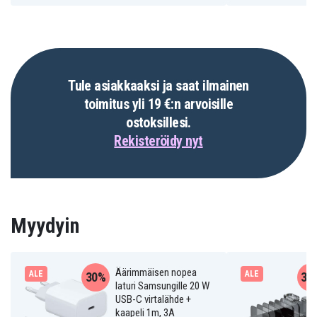
Tule asiakkaaksi ja saat ilmainen
toimitus yli 19 €:n arvoisille
ostoksillesi.
Rekisteröidy nyt
Myydyin
Äärimmäisen nopea
ALE
ALE
30%
31
laturi Samsungille 20 W
USB-C virtalähde +
kaapeli 1m, 3A