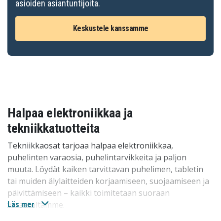
asioiden asiantuntijoita.
Keskustele kanssamme
Halpaa elektroniikkaa ja
tekniikkatuotteita
Tekniikkaosat tarjoaa halpaa elektroniikkaa,
puhelinten varaosia, puhelintarvikkeita ja paljon
muuta. Löydät kaiken tarvittavan puhelimen, tabletin
tai muiden älylaitteiden korjaamiseen, suojaamiseen ja
päivittämiseen – kaikki toimitetaan suoraan
varastoltamme.
Läs mer