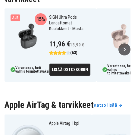
SiGN Ultra Pods
ALE
15%
Langattomat
Kuulokkeet - Musta
11,96 €
13,99 €
(63)
Varastossa, heti
Varastossa, heti
LISÄÄ OSTOSKORIIN
valmis
valmis toimitettavaksi
toimitettavaksi
Apple AirTag & tarvikkeet
Katso lisää →
Apple Airtag 1 kpl