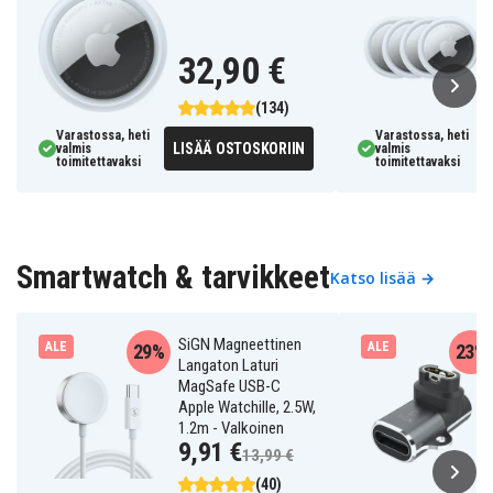
32,90 €
(134)
Varastossa, heti
Varastossa, heti
LISÄÄ OSTOSKORIIN
valmis
valmis
toimitettavaksi
toimitettavaksi
Smartwatch & tarvikkeet
Katso lisää →
SiGN Magneettinen
ALE
ALE
29%
23%
Langaton Laturi
MagSafe USB-C
Apple Watchille, 2.5W,
1.2m - Valkoinen
9,91 €
13,99 €
(40)