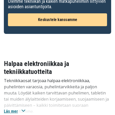
Olemme tekniikan ja kaiken matkapuhelimiin liittyvien
asioiden asiantuntijoita.
Keskustele kanssamme
Halpaa elektroniikkaa ja
tekniikkatuotteita
Tekniikkaosat tarjoaa halpaa elektroniikkaa,
puhelinten varaosia, puhelintarvikkeita ja paljon
muuta. Löydät kaiken tarvittavan puhelimen, tabletin
tai muiden älylaitteiden korjaamiseen, suojaamiseen ja
päivittämiseen – kaikki toimitetaan suoraan
varastoltamme.
Läs mer