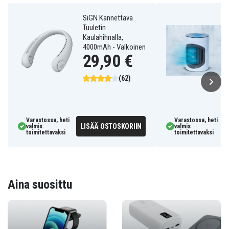
SiGN Kannettava
Tuuletin
Kaulahihnalla,
4000mAh - Valkoinen
29,90 €
(62)
Varastossa, heti
Varastossa, heti
LISÄÄ OSTOSKORIIN
valmis
valmis
toimitettavaksi
toimitettavaksi
Aina suosittu