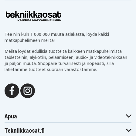
kokoisina ja eri käyttötilanteisiin.
Tekniikkaa arkeen
Tämän lisäksi valikoimastamme löytyy arjen hyödyllisiä
tuotteita kuten
powerbankeja
,
paristoja
,
Tee niin kuin 1 000 000 muuta asiakasta, löydä kaikki
valaistustuotteita
,
kaapeleita
ja paljon muuta.
matkapuhelimeen meiltä!
Tekniikkaosien hyvät arviot ja palautteet
Meiltä löydät edullisia tuotteita kaikkeen matkapuhelimista
tabletteihin, älykotiin, pelaamiseen, audio- ja videotekniikkaan
Olemme ylpeitä Tekniikkaosien hyvistä arvioista
ja paljon muuta. Shoppaile turvallisesti ja nopeasti, sillä
Trustpilotissa, Googlessa ja muilla alustoilla.
lähetämme tuotteet suoraan varastostamme.
Tarjoamme turvalliset maksutavat, edullisen
toimituksen ja nopean toimituksen varastoltamme.
Onko sinulla kysyttävää? Lähetä meille viesti tai tule
chatin puolelle – autamme mielellämme tilauksen
kanssa tai valitsemaan oikean laturin.
Apua
Tilaa halpaa elektroniikkaa verkosta
Tekniikkaosat.fi
Tekniikkaosilta