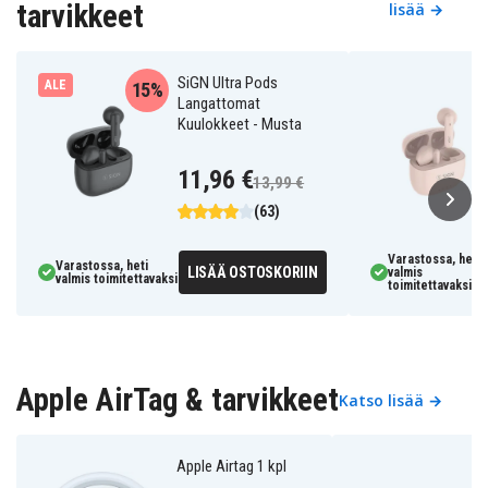
tarvikkeet
lisää →
SiGN Ultra Pods
ALE
15%
Langattomat
Kuulokkeet - Musta
11,96 €
13,99 €
(63)
Varastossa, heti
Varastossa, heti
LISÄÄ OSTOSKORIIN
valmis
valmis toimitettavaksi
toimitettavaksi
Apple AirTag & tarvikkeet
Katso lisää →
Apple Airtag 1 kpl