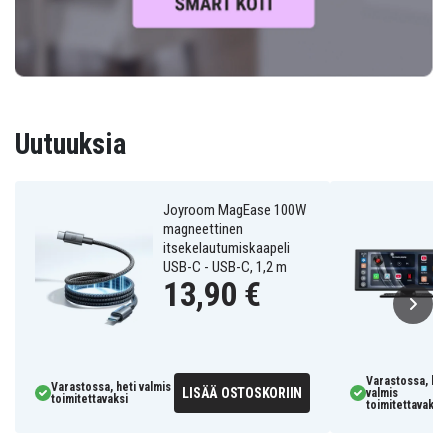
Uutuuksia
Joyroom MagEase 100W
magneettinen
itsekelautumiskaapeli
USB-C - USB-C, 1,2 m
13,90 €
Varastossa, het
Varastossa, heti valmis
LISÄÄ OSTOSKORIIN
valmis
toimitettavaksi
toimitettavaksi