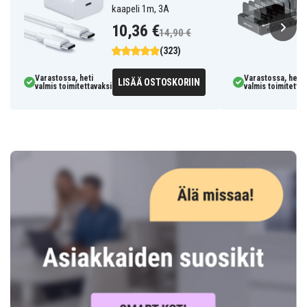
kaapeli 1m, 3A
10,36 €
14,90 €
(323)
Varastossa, heti
Varastossa, heti
LISÄÄ OSTOSKORIIN
valmis toimitettavaksi
valmis toimitettav