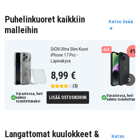
Puhelinkuoret kaikkiin
Katso lisää
malleihin
→
SiGN Ultra Slim Kuori
ALE
4%
iPhone 17 Pro -
Läpinäkyvä
8,99 €
(3)
Varastossa, heti
Varastossa, heti
LISÄÄ OSTOSKORIIN
valmis
valmis toimitettavaks
toimitettavaksi
Langattomat kuulokkeet &
Katso