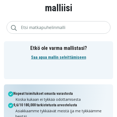
malliisi
Etkö ole varma mallistasi?
Saa apua mallin selvittämiseen
Nopeat toimitukset omasta varastosta
Koska kukaan ei tykkää odottamisesta
9,6/10 180,000 tarkistetusta arvostelusta
Asiakkaamme tykkäävät meistä (ja me tykkäämme
heistä)