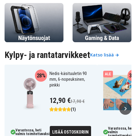
Kylpy- ja rantatarvikkeet
Katso lisää →
Nedis-käsituuletin 90
ALE
28%
38
mm, 6-nopeuksinen,
pinkki
12,90 €
17,90 €
(1)
Varastossa, heti
Varastossa, heti
LISÄÄ OSTOSKORIIN
valmis
valmis toimitettavaksi
toimitettavaksi