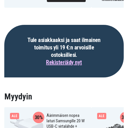
Tule asiakkaaksi ja saat ilmainen
toimitus yli 19 €:n arvoisille
ostoksillesi.
Rekisteröidy nyt
Myydyin
Äärimmäisen nopea
ALE
ALE
30%
31
laturi Samsungille 20 W
USB-C virtalähde +