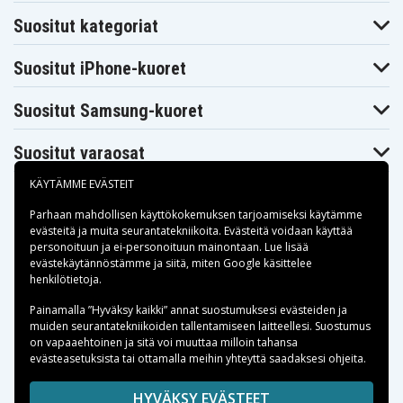
Tekniikkaosilta löydät aina halpaa elektroniikkaa,
Suositut kategoriat
olitpa sitten korjaamassa, päivittämässä tai
hankkimassa jotain uutta puhelimeen, tablettiin tai
Suositut iPhone-kuoret
muuhun tekniikkaan. Tarjoamme nopean toimituksen,
turvalliset ostot ja hyvät asiakasarviot – et tule
Suositut Samsung-kuoret
pettymään.
Suositut varaosat
KÄYTÄMME EVÄSTEIT
Parhaan mahdollisen käyttökokemuksen tarjoamiseksi käytämme
evästeitä
ja muita seurantatekniikoita. Evästeitä voidaan käyttää
personoituun ja ei-personoituun mainontaan. Lue lisää
Maksuvaihtoehdot
evästekäytännöstämme ja siitä, miten
Google käsittelee
henkilötietoja
.
Toimitusvaihtoehdot
Painamalla ”Hyväksy kaikki” annat suostumuksesi evästeiden ja
muiden seurantatekniikoiden tallentamiseen laitteellesi. Suostumus
on vapaaehtoinen ja sitä voi muuttaa milloin tahansa
evästeasetuksista tai ottamalla meihin yhteyttä saadaksesi ohjeita.
Copyright © 2026, Spares Nordic AB
HYVÄKSY EVÄSTEET