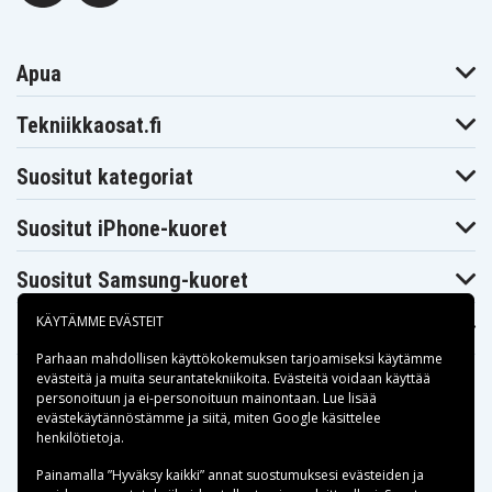
Apua
Tekniikkaosat.fi
Suositut kategoriat
Suositut iPhone-kuoret
Suositut Samsung-kuoret
KÄYTÄMME EVÄSTEIT
Suositut varaosat
Parhaan mahdollisen käyttökokemuksen tarjoamiseksi käytämme
evästeitä
ja muita seurantatekniikoita. Evästeitä voidaan käyttää
personoituun ja ei-personoituun mainontaan. Lue lisää
evästekäytännöstämme ja siitä, miten
Google käsittelee
henkilötietoja
.
Maksuvaihtoehdot
Painamalla ”Hyväksy kaikki” annat suostumuksesi evästeiden ja