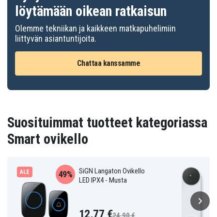
löytämään oikean ratkaisun
Olemme tekniikan ja kaikkeen matkapuhelimiin
liittyvän asiantuntijoita.
Chattaa kanssamme
Suosituimmat tuotteet kategoriassa
Smart ovikello
SiGN Langaton Ovikello
ALE
49%
LED IPX4 - Musta
12,77 €
24,90 €