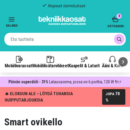
Nopeat toimitukset
Item
0
2
of
VALIKKO
OSTOSKORI
3
Mobiilivaraosat
Mobiililisätarvikkeet
Kaapelit & Laturit
Ääni & Kuva
P
Päivän superdiili - 31%
Latausasema, jossa on 6 porttia, 120 W 🔌⚡
🔥 ELOKUUN ALE – LÖYDÄ TUHANSIA
70
JOPA
HUIPPUTARJOUKSIA
%
Smart ovikello