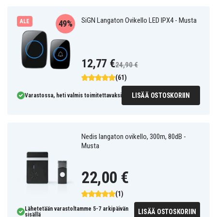
SiGN Langaton Ovikello LED IPX4 - Musta
ALE
49%
12,77 €
24,90 €
(61)
LISÄÄ OSTOSKORIIN
Varastossa, heti valmis toimitettavaksi
Nedis langaton ovikello, 300m, 80dB -
Musta
22,00 €
(1)
Lähetetään varastoltamme 5-7 arkipäivän
LISÄÄ OSTOSKORIIN
sisällä