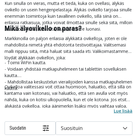
Kun sinulla on vieras, mutta et tiedä, kuka on ovellasi, älykäs
ovikello on usein hengenpelastaja. Älykäs ovikello tarjoaa sinulle
enemmän toimintoja kuin tavallinen ovikello, sillä siinä on
erilaisia ratkaisuja, jotka voivat ilmoittaa sinulle sekä siitä, milloin
Mikä älyovikello on paras?
sinulla on vieras, että siitä, kuka vierailee luonasi.
Markkinoilla on paljon erilaisia älykkäitä ovikelloja, joten ei ole
mahdollista nimetä yhtä ehdotonta testivoittajaa. Valitsemasi
malli riippuu siitä, mitä haluat siitä saada irti. Valikoimastamme
löydät älykkään ovikellon, joka:
- Toimii WiFin kautta.
- Voidaan yhdistää matkapuhelimeen tai tablettiin sovelluksen
kautta.
- Mahdollistaa keskustelun vierailijoiden kanssa matkapuhelimen
Ovikelloa valitessasi voit ottaa huomioon, haluatko, että sillä on
kautta.
kantama vain kotonasi, vai haluatko, että sen avulla voit myös
nähdä, kuka on kotisi ulkopuolella, kun et ole kotona. Jos etsit
älykästä ovikelloa, joka äänimerkin lisäksi myös vaihtaa valoa,
Lue lisää
kun joku soittaa ovikelloa, voit myös löytää halvan ja
laadukkaan ovikellon meiltä Tekniikkaosilta. Jos ovikello tulee
olemaan suojaamattomana, esimerkiksi ei katon alla, kannattaa
Suosituin
Suodatin
valita malli, joka on täysin vedenpitävä.