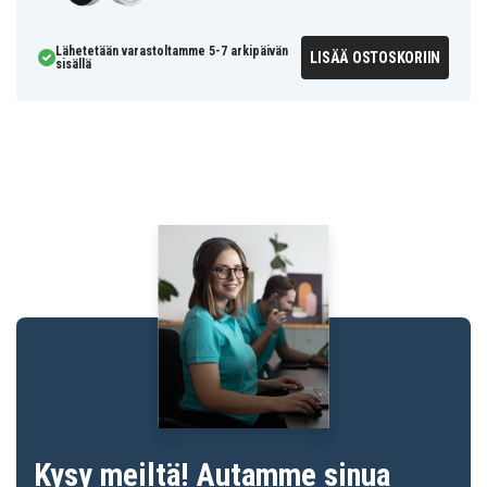
Lähetetään varastoltamme 5-7 arkipäivän
LISÄÄ OSTOSKORIIN
sisällä
Kysy meiltä! Autamme sinua