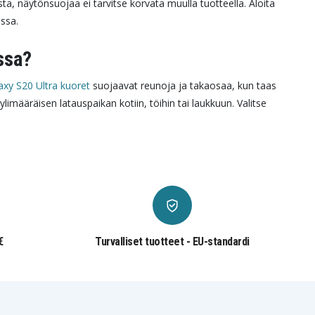
ta, näytönsuojaa ei tarvitse korvata muulla tuotteella. Aloita
ssa.
ssa?
xy S20 Ultra kuoret
suojaavat reunoja ja takaosaa, kun taas
ylimääräisen latauspaikan kotiin, töihin tai laukkuun. Valitse
€
Turvalliset tuotteet - EU-standardi