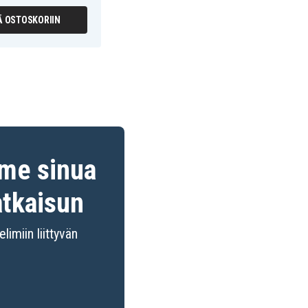
Ä OSTOSKORIIN
mme sinua
atkaisun
imiin liittyvän