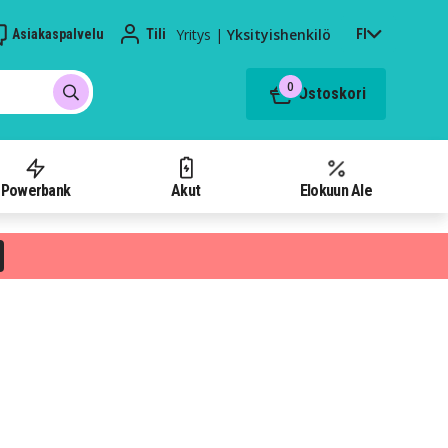
Yritys
|
Yksityishenkilö
Asiakaspalvelu
Tili
FI
0
Ostoskori
Powerbank
Akut
Elokuun Ale