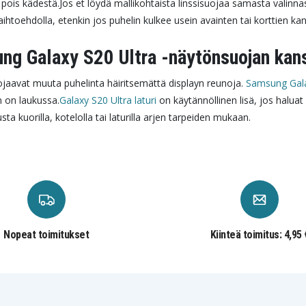
n pois kädestä.
Jos et löydä mallikohtaista linssisuojaa samasta valinnas
toehdolla, etenkin jos puhelin kulkee usein avainten tai korttien kan
ung Galaxy S20 Ultra -näytönsuojan kan
ojaavat muuta puhelinta häiritsemättä displayn reunoja.
Samsung Gala
n on laukussa.
Galaxy S20 Ultra laturi
on käytännöllinen lisä, jos haluat 
kuorilla, kotelolla tai laturilla arjen tarpeiden mukaan.
Nopeat toimitukset
Kiinteä toimitus: 4,95 