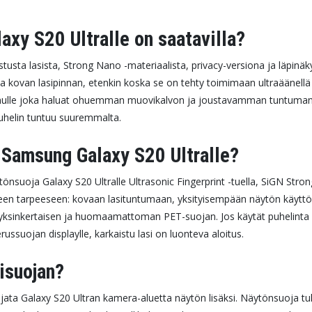
axy S20 Ultralle on saatavilla?
stusta lasista, Strong Nano -materiaalista, privacy-versiona ja läpin
 ja kovan lasipinnan, etenkin koska se on tehty toimimaan ultraäänell
 sinulle joka haluat ohuemman muovikalvon ja joustavamman tuntuman
puhelin tuntuu suuremmalta.
a Samsung Galaxy S20 Ultralle?
äytönsuoja Galaxy S20 Ultralle Ultrasonic Fingerprint -tuella, SiGN 
seen tarpeeseen: kovaan lasituntumaan, yksityisempään näytön käytt
yksinkertaisen ja huomaamattoman PET-suojan. Jos käytät puhelinta pa
ussuojan displaylle, karkaistu lasi on luonteva aloitus.
sisuojan?
uojata Galaxy S20 Ultran kamera-aluetta näytön lisäksi. Näytönsuoja t