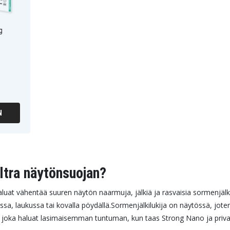
g
N
ltra näytönsuojan?
luat vähentää suuren näytön naarmuja, jälkiä ja rasvaisia sormenjälk
sa, laukussa tai kovalla pöydällä.
Sormenjälkilukija on näytössä, joten
lle joka haluat lasimaisemman tuntuman, kun taas Strong Nano ja pri