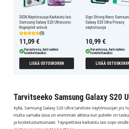
SIGN Näytönsuoja Karkaistu lasi
Sign Strong Nano Samsun
Samsung Galaxy S20 Ultrasonic
Galaxy S20 Ultra Privacy
fingerprint unlock
näytönsuoja
(5)
11,09 €
10,99 €
Varastossa, heti valmis
Varastossa, heti valmis
toimitettavaksi
toimitettavaksi
LISÄÄ OSTOSKORIIN
LISÄÄ OSTOSKORII
Tarvitseeko Samsung Galaxy S20 U
Kyllä, Samsung Galaxy S20 Ultra tarvitsee näytönsuojan jos ha
mutta samalla lasia on enemmän alttiina kun puhelin on taskus
ja kosketustuntumaan. Täyspeittävä karkaistu lasi sopii sinu