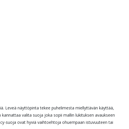
iä. Leveä näyttöpinta tekee puhelimesta miellyttävän käyttää,
 kannattaa valita suoja joka sopii mallin lukituksen avaukseen
vacy-suoja ovat hyviä vaihtoehtoja ohuempaan istuvuuteen tai