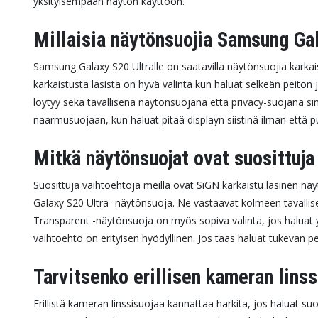
yksityisempään näytön käyttöön.
Millaisia näytönsuojia Samsung Gal
Samsung Galaxy S20 Ultralle on saatavilla näytönsuojia karkai
karkaistusta lasista on hyvä valinta kun haluat selkeän peiton
löytyy sekä tavallisena näytönsuojana että privacy-suojana
naarmusuojaan, kun haluat pitää displayn siistinä ilman että 
Mitkä näytönsuojat ovat suosittuj
Suosittuja vaihtoehtoja meillä ovat SiGN karkaistu lasinen n
Galaxy S20 Ultra -näytönsuoja. Ne vastaavat kolmeen tavalli
Transparent -näytönsuoja on myös sopiva valinta, jos haluat 
vaihtoehto on erityisen hyödyllinen. Jos taas haluat tukevan per
Tarvitsenko erillisen kameran lins
Erillistä kameran linssisuojaa kannattaa harkita, jos haluat s