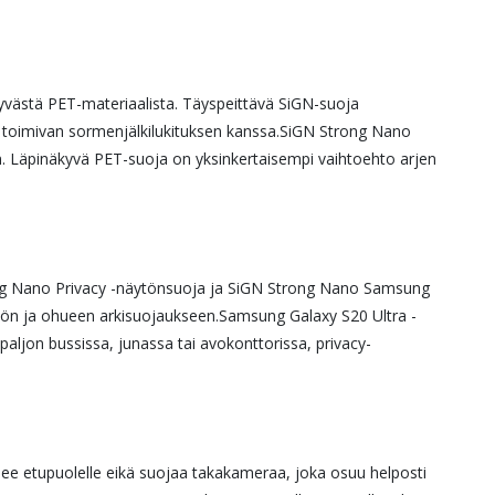
äkyvästä PET-materiaalista. Täyspeittävä SiGN-suoja
ä toimivan sormenjälkilukituksen kanssa.
SiGN Strong Nano
. Läpinäkyvä PET-suoja on yksinkertaisempi vaihtoehto arjen
Strong Nano Privacy -näytönsuoja ja SiGN Strong Nano Samsung
öön ja ohueen arkisuojaukseen.
Samsung Galaxy S20 Ultra -
ljon bussissa, junassa tai avokonttorissa, privacy-
ulee etupuolelle eikä suojaa takakameraa, joka osuu helposti