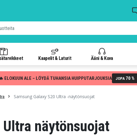
isätarvikkeet
Kaapelit & Laturit
Ääni & Kuva
🔥 ELOKUUN ALE – LÖYDÄ TUHANSIA HUIPPUTARJOUKSIA
70 %
JOPA
Samsung Galaxy S20 Ultra -näytönsuojat
tra
Ultra näytönsuojat