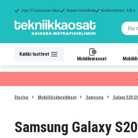
Jopa 12 kuukauden takuu
Nopeat toimitukset
Kiinteä toimitus: 4,95 €
Kaikki tuotteet
Mobiilivaraosat
Mobiilil
Etusivu
Mobiililisätarvikkeet
Samsung
Galaxy S20 Ul
Samsung Galaxy S20 