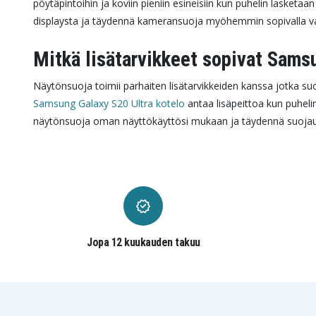
pöytäpintoihin ja koviin pieniin esineisiin kun puhelin lasketaa
displaysta ja täydennä kameransuoja myöhemmin sopivalla vaih
Mitkä lisätarvikkeet sopivat Sams
Näytönsuoja toimii parhaiten lisätarvikkeiden kanssa jotka su
Samsung Galaxy S20 Ultra kotelo
antaa lisäpeittoa kun puheli
näytönsuoja oman näyttökäyttösi mukaan ja täydennä suojausta 
Jopa 12 kuukauden takuu