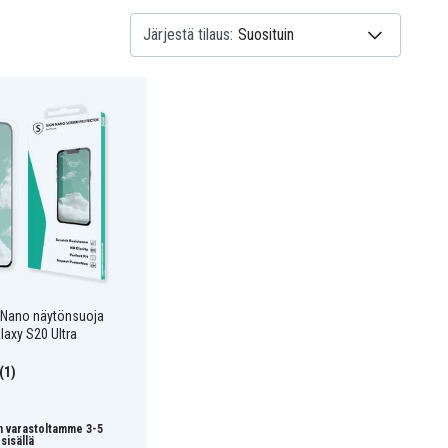
Järjestä tilaus:
 Nano näytönsuoja
axy S20 Ultra
(1)
n varastoltamme 3-5
sisällä