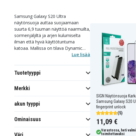
Samsung Galaxy S20 Ultra
näytönsuoja auttaa suojaamaan
suurta 6,9 tuuman näyttöä naarmuilta,
sormenjäljiltä ja arjen kulumiselta
ilman että hyvä käyttötuntuma
katoaa. Mallissa on tilava Dynamic
AMOLED -näyttö pyöristetyillä kulmilla
Lue lisää
ja ultraäänellä toimiva
sormenjälkilukija, joten istuvuus ja
Tuotetyyppi
materiaali ovat tärkeitä kun valitset
täyspeittävän karkaistun lasin, privacy-
suojan, läpinäkyvän PET-suojan ja
Merkki
ohuen Strong Nano -vaihtoehdon
SIGN Näytönsuoja Karka
välillä. Koska kamera-alue on myös
Samsung Galaxy S20 Ul
akun tyyppi
selvästi esillä takana, voit täydentää
fingerprint unlock
suojausta muilla lisätarvikkeilla kun
(5)
näyttö on kunnossa. Valitse sopiva
Ominaisuus
11,09 €
näytönsuoja Galaxy S20 Ultralle nyt tai
jatka alemmas lukemaan valinta-apua.
Varastossa, heti valmi
Väri
toimitettavaksi