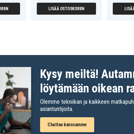
RIIN
LISÄÄ OSTOSKORIIN
LISÄ
Kysy meiltä! Auta
löytämään oikean r
Olemme tekniikan ja kaikkeen matkapuhel
asiantuntijoita.
Chattaa kanssamme