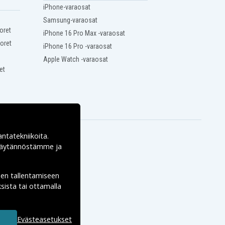
iPhone-varaosat
Samsung-varaosat
oret
iPhone 16 Pro Max -varaosat
oret
iPhone 16 Pro -varaosat
Apple Watch -varaosat
et
antatekniikoita.
ekäytännöstämme ja
den tallentamiseen
sista tai ottamalla
Evästeasetukset