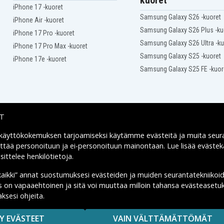
kuoret
iPhone 17 -kuoret
Samsung Galaxy S26 -kuoret
iPhone Air -kuoret
Samsung Galaxy S26 Plus -ku
iPhone 17 Pro -kuoret
Samsung Galaxy S26 Ultra -ku
iPhone 17 Pro Max -kuoret
Samsung Galaxy S25 -kuoret
iPhone 17e -kuoret
Samsung Galaxy S25 FE -kuor
IT
 käyttökokemuksen tarjoamiseksi käytämme
evästeitä
ja muita seur
Toimitusvaihtoehdot
yttää personoituun ja ei-personoituun mainontaan. Lue lisää eväst
ittelee henkilötietoja
.
kaikki” annat suostumuksesi evästeiden ja muiden seurantatekniikoi
us on vapaaehtoinen ja sitä voi muuttaa milloin tahansa evästeasetuk
ksesi ohjeita.
MAISUUTTA.
Y EVÄSTEET
VAIN VÄLTTÄMÄTTÖMÄT