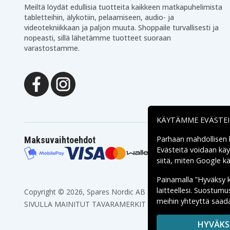
Meiltä löydät edullisia tuotteita kaikkeen matkapuhelimista
tabletteihin, älykotiin, pelaamiseen, audio- ja
videotekniikkaan ja paljon muuta. Shoppaile turvallisesti ja
nopeasti, sillä lähetämme tuotteet suoraan
varastostamme.
KÄYTÄMME EVÄSTE
Parhaan mahdollisen
Maksuvaihtoehdot
Evästeitä voidaan kä
siitä, miten
Google käs
Painamalla ”Hyväksy 
laitteellesi. Suostum
Copyright © 2026, Spares Nordic AB
meihin yhteyttä saada
SIVULLA MAINITUT TAVARAMERKIT OVAT OMISTAJIENSA O
HYVÄKS