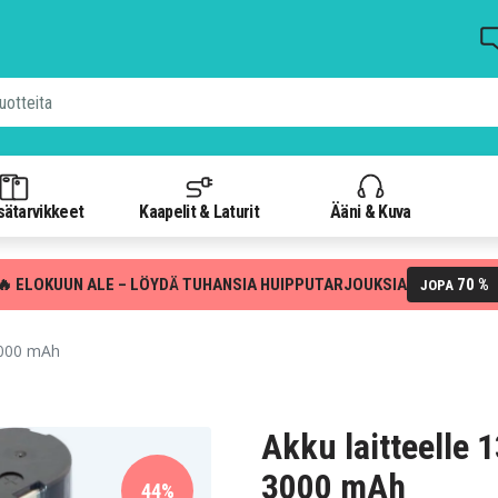
isätarvikkeet
Kaapelit & Laturit
Ääni & Kuva
🔥 ELOKUUN ALE – LÖYDÄ TUHANSIA HUIPPUTARJOUKSIA
70 %
JOPA
 3000 mAh
Akku laitteelle 1
3000 mAh
44%