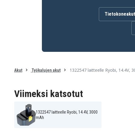
1400671
4400011
B-1442T
BPP-1417
Tietokoneaku
Akku on yhteensopiva seuraavien mallien kanssa:
Ryobi CBI1442D
Ryobi CDL1441P
Ryobi CDL1442P
Ryobi CDL1442P4
Ryobi CMD-1442
Ryobi CTH1442
Ryobi FL1400
Ryobi HP1441
Ryobi HP1441MK2
Ryobi HP1442M
Ryobi HP7200K2
Ryobi HP7200MK2
1322547 laitteelle Ryobi, 14.4V,
Akut
Työkalujen akut
Ryobi R10520
Ryobi R10521
Ryobi RY62
Ryobi RY6200
Ryobi RY6202
Ryobi STPP-1441
Viimeksi katsotut
1322547 laitteelle Ryobi, 14.4V, 3000
mAh