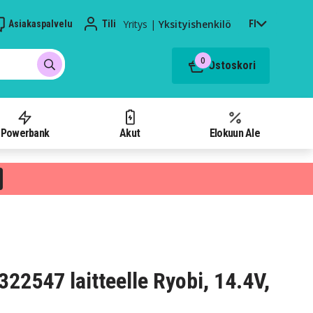
Yritys
|
Yksityishenkilö
Asiakaspalvelu
Tili
FI
0
Ostoskori
Powerbank
Akut
Elokuun Ale
322547 laitteelle Ryobi, 14.4V,