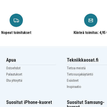
Nopeat toimitukset
Kiinteä toimitus: 4,95 
Apua
Tekniikkaosat.fi
Ostoehdot
Tietoa meistä
Palautukset
Tietosuojakäytäntö
Ota yhteyttä
Evästeet
Inspiraatio
Suositut iPhone-kuoret
Suositut Samsung-