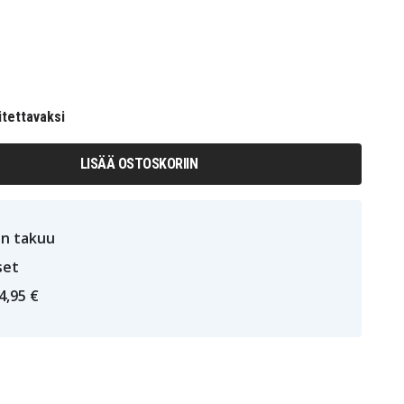
itettavaksi
LISÄÄ OSTOSKORIIN
n takuu
set
4,95 €