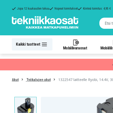
Jopa 12 kuukauden takuu
Nopeat toimitukset
Kiinteä toimitus: 4,95 €
Kaikki tuotteet
Mobiilivaraosat
Mobiilil
1322547 laitteelle Ryobi, 14.4V,
Akut
Työkalujen akut