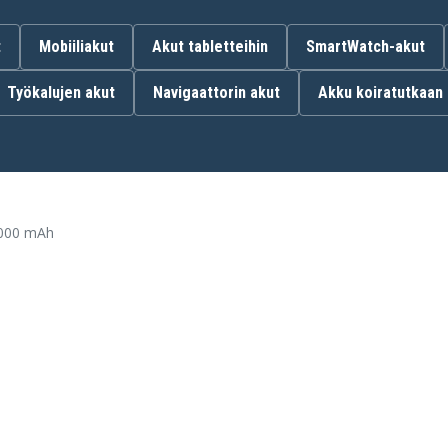
B-1415-S
t
Mobiiliakut
Akut tabletteihin
SmartWatch-akut
Työkalujen akut
Navigaattorin akut
Akku koiratutkaan
Ryobi CDL1442D
Ryobi CID1442P
Ryobi CTH1442K2
Ryobi HP1441M
Ryobi HP1442MK2
Ryobi HP7200NK2
 3000 mAh
Ryobi RY1420
Ryobi RY6201