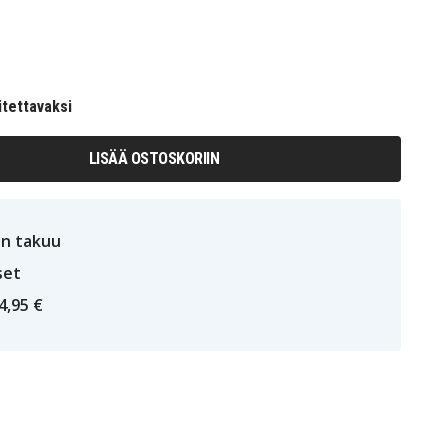
itettavaksi
LISÄÄ OSTOSKORIIN
n takuu
set
4,95 €