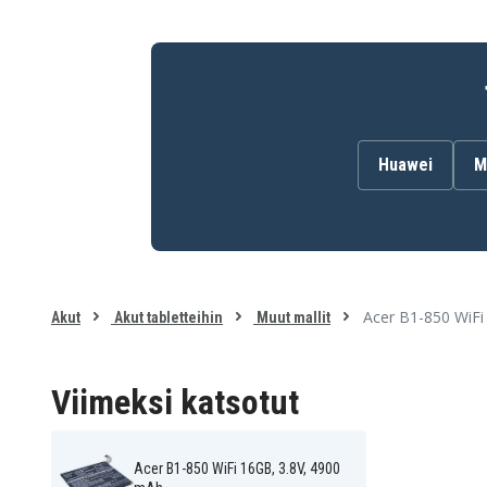
Huawei
M
Acer B1-850 WiFi
Akut
Akut tabletteihin
Muut mallit
Viimeksi katsotut
Acer B1-850 WiFi 16GB, 3.8V, 4900