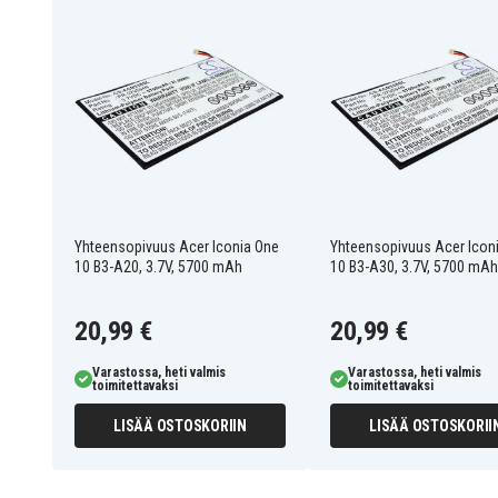
Akku on yhteensopiva seuraavien mallien kanssa:
Acer A1-840
Acer A1-850-A1410
Acer A1-860-19LU
Acer B1-820
Acer B1-850 WiFi 16GB
Acer GT-810
Acer Iconia Tab 8
Acer Iconia Tab A1-850
Acer Iconia Tab B1-810
Acer Iconia Tab B1-820
Acer Predator 8
Yhteensopivuus Acer Iconia One
Yhteensopivuus Acer Icon
10 B3-A20, 3.7V, 5700 mAh
10 B3-A30, 3.7V, 5700 mAh
20,99 €
20,99 €
Varastossa, heti valmis
Varastossa, heti valmis
toimitettavaksi
toimitettavaksi
LISÄÄ OSTOSKORIIN
LISÄÄ OSTOSKORII