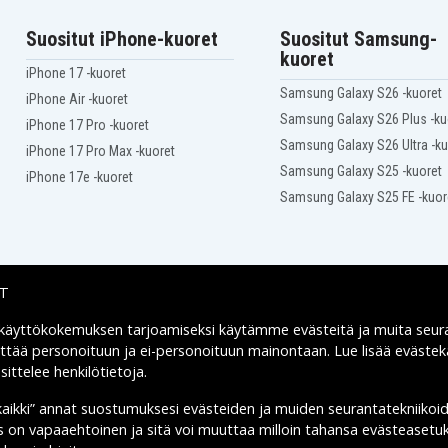
Suositut iPhone-kuoret
Suositut Samsung-
kuoret
iPhone 17 -kuoret
Samsung Galaxy S26 -kuoret
iPhone Air -kuoret
Samsung Galaxy S26 Plus -ku
iPhone 17 Pro -kuoret
Samsung Galaxy S26 Ultra -ku
iPhone 17 Pro Max -kuoret
Samsung Galaxy S25 -kuoret
iPhone 17e -kuoret
Samsung Galaxy S25 FE -kuor
IT
 käyttökokemuksen tarjoamiseksi käytämme
evästeitä
ja muita seur
Toimitusvaihtoehdot
yttää personoituun ja ei-personoituun mainontaan. Lue lisää eväst
ittelee henkilötietoja
.
kaikki” annat suostumuksesi evästeiden ja muiden seurantatekniikoi
us on vapaaehtoinen ja sitä voi muuttaa milloin tahansa evästeasetuk