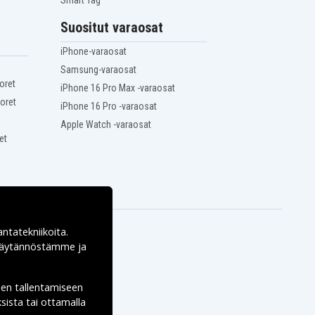
Smart Tag
Suositut varaosat
iPhone-varaosat
Samsung-varaosat
oret
iPhone 16 Pro Max -varaosat
oret
iPhone 16 Pro -varaosat
Apple Watch -varaosat
et
antatekniikoita.
ekäytännöstämme ja
den tallentamiseen
sista tai ottamalla