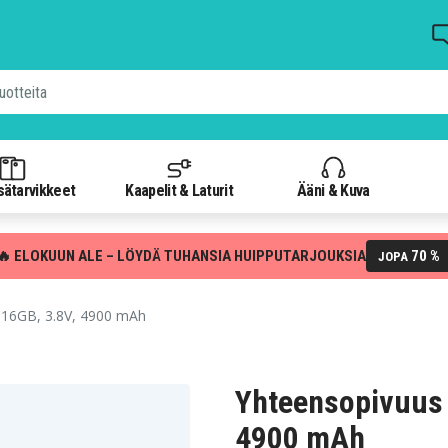
isätarvikkeet
Kaapelit & Laturit
Ääni & Kuva
🔥 ELOKUUN ALE – LÖYDÄ TUHANSIA HUIPPUTARJOUKSIA
70 %
JOPA
 16GB, 3.8V, 4900 mAh
Yhteensopivuus 
4900 mAh