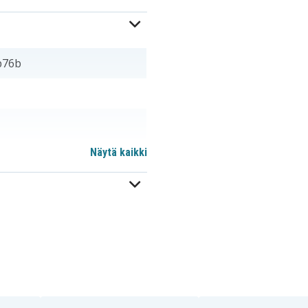
b76b
Näytä kaikki
)
KT.0010M.003