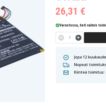
26,31 €
Varastossa, heti valmis toim
Jopa 12 kuukaude
Nopeat toimituk
Kiinteä toimitus: 