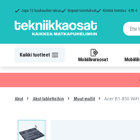
Jopa 12 kuukauden takuu
Nopeat toimitukset
Kiinteä toimitus: 4,95 €
Kaikki tuotteet
Mobiilivaraosat
Mobiilil
Acer B1-850 WiFi
Akut
Akut tabletteihin
Muut mallit