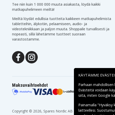
Tee niin kuin 1 000 000 muuta asiakasta, löydä kaikki
matkapuhelimeen meiltä!
Meiltä löydät edullisia tuotteita kaikkeen matkapuhelimista
tabletteihin, älykotiin, pelaamiseen, audio- ja
videotekniikkaan ja paljon muuta. Shoppaile turvallisesti ja
nopeasti, sillä lähetämme tuotteet suoraan
varastostamme.
KÄYTÄMME EVÄSTE
Parhaan mahdollisen
Maksuvaihtoehdot
Evästeitä voidaan kä
siitä, miten
Google käs
Painamalla ”Hyväksy 
laitteellesi. Suostum
Copyright © 2026, Spares Nordic AB