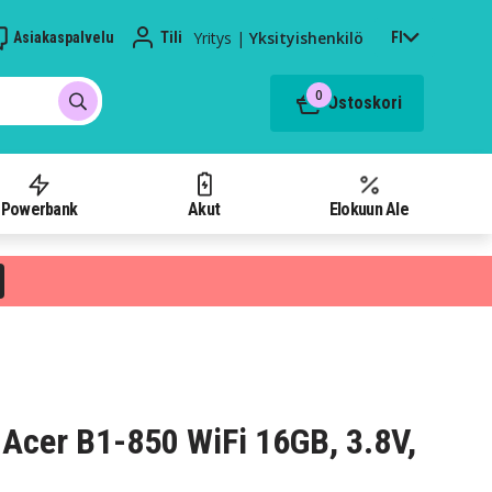
Yritys
|
Yksityishenkilö
Asiakaspalvelu
Tili
FI
0
Ostoskori
Powerbank
Akut
Elokuun Ale
Acer B1-850 WiFi 16GB, 3.8V,