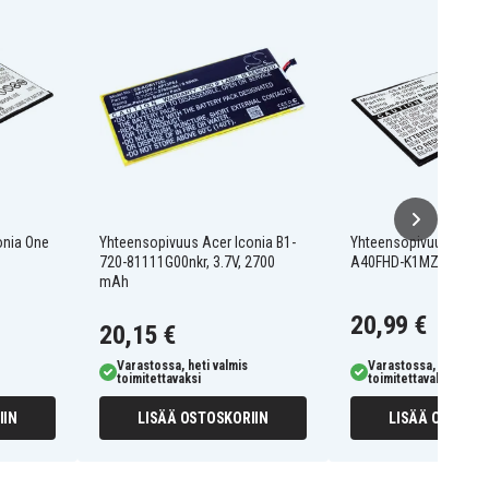
onia One
Yhteensopivuus Acer Iconia B1-
Yhteensopivuus Acer 
720-81111G00nkr, 3.7V, 2700
A40FHD-K1MZ, 3.7V, 
mAh
20,99 €
20,15 €
Varastossa, heti valmis
Varastossa, heti valm
toimitettavaksi
toimitettavaksi
IIN
LISÄÄ OSTOSKORIIN
LISÄÄ OSTOSKO