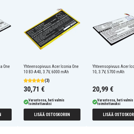
Acer A1-860
Acer B1-830
Acer Iconia One 8
Acer Iconia Tab A1-850-
A1410
Acer Iconia Tab W1-810
ia One
Yhteensopivuus Acer Iconia One
Yhteensopivuus Acer Ic
10 B3-A40, 3.7V, 6000 mAh
10, 3.7V, 5700 mAh
(3)
30,71 €
20,99 €
Varastossa, heti valmis
Varastossa, heti valmis
toimitettavaksi
toimitettavaksi
N
LISÄÄ OSTOSKORIIN
LISÄÄ OSTOSKOR