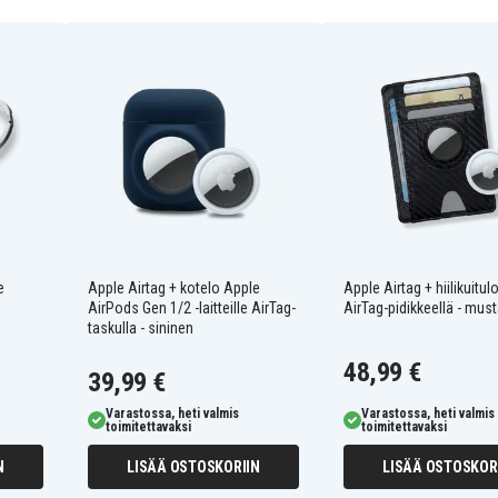
e
Apple Airtag + kotelo Apple
Apple Airtag + hiilikuit
AirPods Gen 1/2 -laitteille AirTag-
AirTag-pidikkeellä - mus
taskulla - sininen
48,99 €
39,99 €
Varastossa, heti valmis
Varastossa, heti valmis
toimitettavaksi
toimitettavaksi
N
LISÄÄ OSTOSKORIIN
LISÄÄ OSTOSKOR