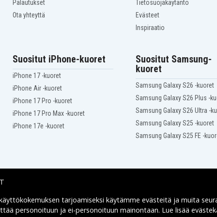
Palautukset
Tietosuojakäytäntö
Ota yhteyttä
Evästeet
Inspiraatio
Suositut iPhone-kuoret
Suositut Samsung-
kuoret
iPhone 17 -kuoret
Samsung Galaxy S26 -kuoret
iPhone Air -kuoret
Samsung Galaxy S26 Plus -ku
iPhone 17 Pro -kuoret
Samsung Galaxy S26 Ultra -ku
iPhone 17 Pro Max -kuoret
Samsung Galaxy S25 -kuoret
iPhone 17e -kuoret
Samsung Galaxy S25 FE -kuor
IT
 käyttökokemuksen tarjoamiseksi käytämme
evästeitä
ja muita seur
Toimitusvaihtoehdot
yttää personoituun ja ei-personoituun mainontaan. Lue lisää eväst