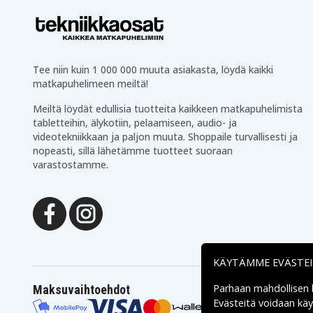
Tee niin kuin 1 000 000 muuta asiakasta, löydä kaikki
matkapuhelimeen meiltä!
Meiltä löydät edullisia tuotteita kaikkeen matkapuhelimista
tabletteihin, älykotiin, pelaamiseen, audio- ja
videotekniikkaan ja paljon muuta. Shoppaile turvallisesti ja
nopeasti, sillä lähetämme tuotteet suoraan
varastostamme.
KÄYTÄMME EVÄSTE
Parhaan mahdollisen
Maksuvaihtoehdot
Evästeitä voidaan kä