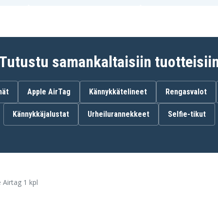
Tutustu samankaltaisiin tuotteisii
nät
Apple AirTag
Kännykkätelineet
Rengasvalot
Kännykkäjalustat
Urheilurannekkeet
Selfie-tikut
 Airtag 1 kpl