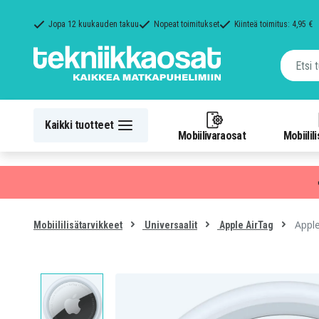
Jopa 12 kuukauden takuu
Nopeat toimitukset
Kiinteä toimitus: 4,95 €
Kaikki tuotteet
Mobiilivaraosat
Mobiilil
Apple
Mobiililisätarvikkeet
Universaalit
Apple AirTag