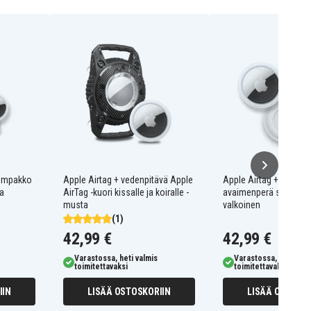
ulompakko
Apple Airtag + vedenpitävä Apple
Apple Airtag + Apple A
ta
AirTag -kuori kissalle ja koiralle -
avaimenperä silikoniku
musta
valkoinen
(1)
42,99 €
42,99 €
Varastossa, heti valmis
Varastossa, heti valm
toimitettavaksi
toimitettavaksi
IIN
LISÄÄ OSTOSKORIIN
LISÄÄ OSTOSKO