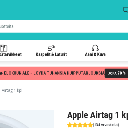
isätarvikkeet
Kaapelit & Laturit
Ääni & Kuva
🔥 ELOKUUN ALE – LÖYDÄ TUHANSIA HUIPPUTARJOUKSIA
70 %
JOPA
 Airtag 1 kpl
Apple Airtag 1 k
(134 Arvostelut)