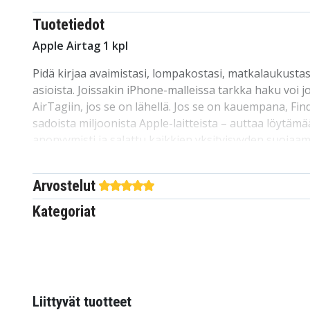
Tuotetiedot
Apple Airtag 1 kpl
Pidä kirjaa avaimistasi, lompakostasi, matkalaukustas
asioista. Joissakin iPhone-malleissa tarkka haku voi 
AirTagiin, jos se on lähellä. Jos se on kauempana, Fin
sadoista miljoonista Apple-laitteista – auttaa löytäm
anonyymisti ja salattu kaikkien yksityisyyden suojaam
*Alennuskoodit eivät koske tätä tuotetta.
Arvostelut
Tekniset tiedot:
Kategoriat
Merkki: Apple
Materiaali: ruostumaton teräs
Halkaisija: 31,9 mm
Paksuus: 8,00 mm
Paino: 11 grammaa.
Liittyvät tuotteet