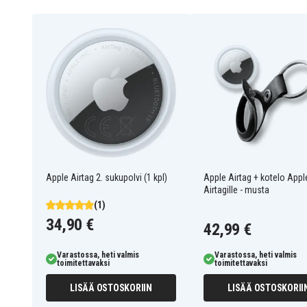
MX532ZY-A
Tuotenro
194253215356
EAN / GTIN
Mobiilitarvikkeet
Tuotetyyppi
Silver
Väri
Rostfritt stål
Materiaali
Apple Airtag 2. sukupolvi (1 kpl)
Apple Airtag + kotelo Appl
Airtagille - musta
(1)
34,90 €
42,99 €
Varastossa, heti valmis
Varastossa, heti valmis
toimitettavaksi
toimitettavaksi
LISÄÄ OSTOSKORIIN
LISÄÄ OSTOSKORII