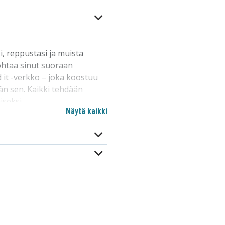
i, reppustasi ja muista
johtaa sinut suoraan
d it -verkko – joka koostuu
ään sen. Kaikki tehdään
iseksi.
Näytä kaikki