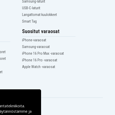
Samsung-laturit
USB-C-laturit
Langattomat kuulokkeet
Smart Tag
Suositut varaosat
iPhone-varaosat
Samsung-varaosat
oret
iPhone 16 Pro Max -varaosat
oret
iPhone 16 Pro -varaosat
Apple Watch -varaosat
et
antatekniikoita.
ekäytännöstämme ja