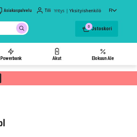
Yritys
|
Yksityishenkilö
Asiakaspalvelu
Tili
FI
0
Ostoskori
Powerbank
Akut
Elokuun Ale
pl