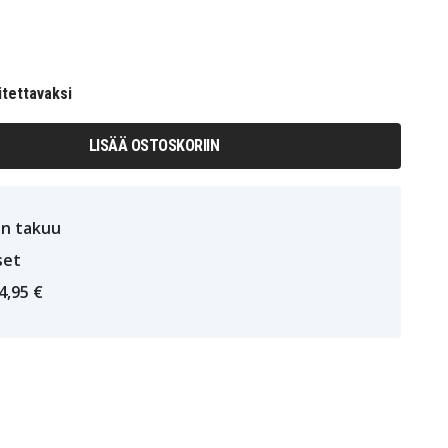
itettavaksi
LISÄÄ OSTOSKORIIN
n takuu
set
4,95 €