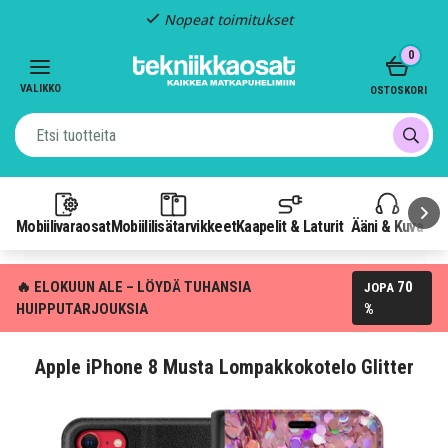
Nopeat toimitukset
Item
0
2
of
VALIKKO
OSTOSKORI
3
Mobiilivaraosat
Mobiililisätarvikkeet
Kaapelit & Laturit
Ääni & Kuva
P
🔥 ELOKUUN ALE – LÖYDÄ TUHANSIA
70
JOPA
HUIPPUTARJOUKSIA
%
Apple iPhone 8 Musta Lompakkokotelo Glitter