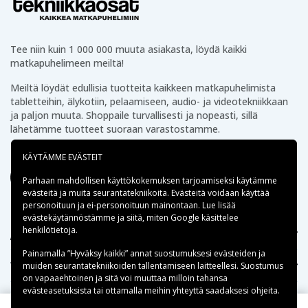
Tee niin kuin 1 000 000 muuta asiakasta, löydä kaikki
matkapuhelimeen meiltä!
Meiltä löydät edullisia tuotteita kaikkeen matkapuhelimista
tabletteihin, älykotiin, pelaamiseen, audio- ja videotekniikkaan
ja paljon muuta. Shoppaile turvallisesti ja nopeasti, sillä
lähetämme tuotteet suoraan varastostamme.
KÄYTÄMME EVÄSTEIT
Parhaan mahdollisen käyttökokemuksen tarjoamiseksi käytämme
evästeitä
ja muita seurantatekniikoita. Evästeitä voidaan käyttää
personoituun ja ei-personoituun mainontaan. Lue lisää
evästekäytännöstämme ja siitä, miten
Google käsittelee
henkilötietoja
.
Apua
Painamalla ”Hyväksy kaikki” annat suostumuksesi evästeiden ja
Tekniikkaosat.fi
muiden seurantatekniikoiden tallentamiseen laitteellesi. Suostumus
on vapaaehtoinen ja sitä voi muuttaa milloin tahansa
evästeasetuksista tai ottamalla meihin yhteyttä saadaksesi ohjeita.
Suositut kategoriat