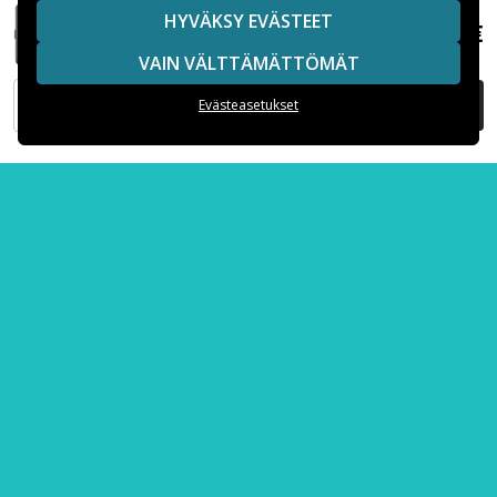
HYVÄKSY EVÄSTEET
15,99 €
Apple iPhone 8 Musta Lompakkokotelo Glitter
Suositut iPhone-kuoret
VAIN VÄLTTÄMÄTTÖMÄT
Suositut Samsung-kuoret
LISÄÄ OSTOSKORIIN
Evästeasetukset
Suositut varaosat
Maksuvaihtoehdot
Toimitusvaihtoehdot
Copyright © 2026, Spares Nordic AB
SIVULLA MAINITUT TAVARAMERKIT OVAT OMISTAJIENSA
OMAISUUTTA.