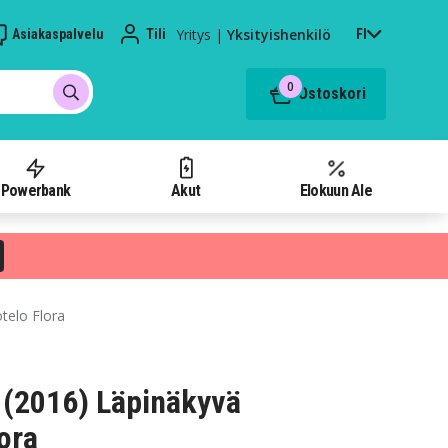
Yritys
|
Yksityishenkilö
Asiakaspalvelu
Tili
FI
0
Ostoskori
Powerbank
Akut
Elokuun Ale
telo Flora
 (2016) Läpinäkyvä
ora