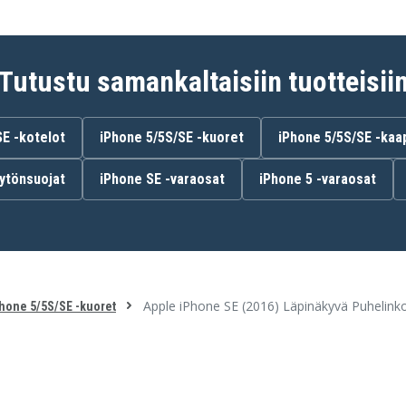
Tutustu samankaltaisiin tuotteisii
SE -kotelot
iPhone 5/5S/SE -kuoret
iPhone 5/5S/SE -kaape
ytönsuojat
iPhone SE -varaosat
iPhone 5 -varaosat
Apple iPhone SE (2016) Läpinäkyvä Puhelinko
hone 5/5S/SE -kuoret