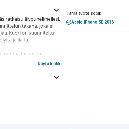
Tämä tuote sopii:
 ratkaisu älypuhelimellesi.
Apple iPhone SE 2016
nnittelun takana, joka ei
jaa. Kuori on suunniteltu
yltä ja lialta.
asentaa tai poistaa
hinkojen riskiä. Tämä on
Näytä kaikki
a syystä. Korkealaatuinen ja
. Erinomainen valinta
äville. Erityisesti sovitettu
sopiva langattoman latauksen