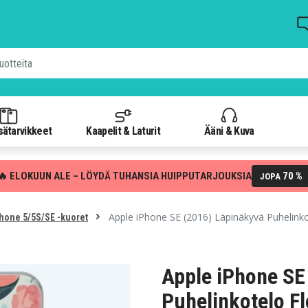
isätarvikkeet
Kaapelit & Laturit
Ääni & Kuva
🔥 ELOKUUN ALE – LÖYDÄ TUHANSIA HUIPPUTARJOUKSIA
70 %
JOPA
Apple iPhone SE (2016) Läpinäkyvä Puhelinko
hone 5/5S/SE -kuoret
Apple iPhone SE
Puhelinkotelo Fl