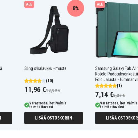
röimään ja suojaamaan
ALE
ALE
en suojan kaikille reunoille,
8%
isyyden ja eleganssin
anssa, samalla tarjoten
taa ja tarjoaa nopean pääsyn
vä
Sling olkalaukku - musta
Samsung Galaxy Tab A1
Kotelo Pudotuksenkestäv
00117
Fold Jalusta - Tummanvi
(10)
(1)
11,96 €
12,99 €
7,14 €
8,37 €
Varastossa, heti valmis
Varastossa, heti valmis
toimitettavaksi
toimitettavaksi
N
LISÄÄ OSTOSKORIIN
LISÄÄ OSTOSKOR