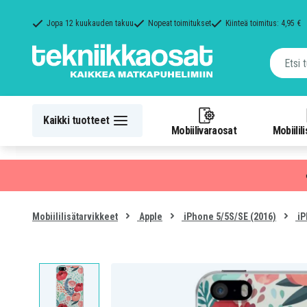
Jopa 12 kuukauden takuu
Nopeat toimitukset
Kiinteä toimitus: 4,95 €
Kaikki tuotteet
Mobiilivaraosat
Mobiilil
Mobiililisätarvikkeet
Apple
iPhone 5/5S/SE (2016)
iP