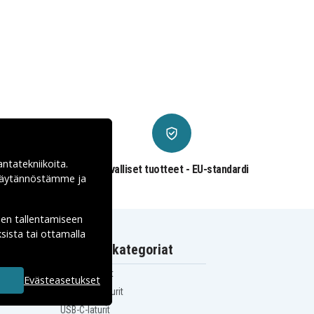
antatekniikoita.
€
Turvalliset tuotteet - EU-standardi
ekäytännöstämme ja
den tallentamiseen
sista tai ottamalla
Suositut kategoriat
iPhone-laturit
Evästeasetukset
Samsung-laturit
USB-C-laturit