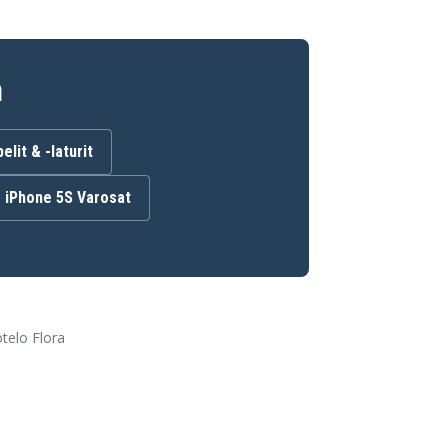
n
lit & -laturit
iPhone 5S Varosat
telo Flora