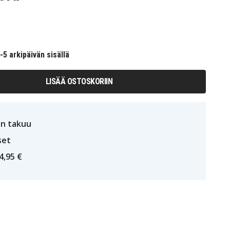
5 arkipäivän sisällä
LISÄÄ OSTOSKORIIN
n takuu
set
4,95 €