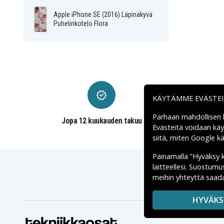
Apple iPhone SE (2016) Läpinäkyvä
Puhelinkotelo Flora
KÄYTÄMME EVÄSTE
Parhaan mahdollisen
Jopa 12 kuukauden takuu
Evästeitä voidaan kä
siitä, miten
Google käs
Painamalla ”Hyväksy 
laitteellesi. Suostum
meihin yhteyttä saada
HYVÄKS