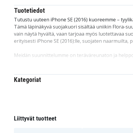
Tuotetiedot
Tutustu uuteen iPhone SE (2016) kuoreemme – tyylikäs
Tämä läpinäkyvä suojakuori sisältää uniikin Flora-suu
vain näytä hyvältä, vaan tarjoaa myös luotettavaa suo
erityisesti iPhone SE (2016):lle, suojaten naarmuilta, pöl
Meidän suunnittelumme on teräväreunaton ja helppo 
puhelimestasi, ilman naarmuuntumisen tai muiden va
yksi markkinoiden suosituimmista kuorivaihtoehdoist
kohtuuhintainen, tämä kuori pärjää hyvin kilpailussa
Kategoriat
puhelinten suojaamiseen perheen kesken, lapsille ja yst
iPhone SE (2016):lle.
Tuotteen yksityiskohdat:
Liittyvät tuotteet
-Erityisesti suunniteltu iPhone SE (2016):lle, yhteen
kanssa.