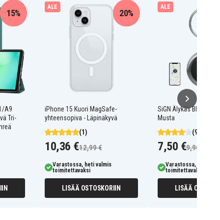
ALE
ALE
15%
20%
1/A9
iPhone 15 Kuori MagSafe-
SiGN Älykäs Bluetooth-
ä Tri-
yhteensopiva - Läpinäkyvä
Musta
hreä
(1)
(98)
10,36 €
7,50 €
12,99 €
9,90 €
Varastossa, heti valmis
Varastossa, heti valm
toimitettavaksi
toimitettavaksi
IIN
LISÄÄ OSTOSKORIIN
LISÄÄ OSTOSKO