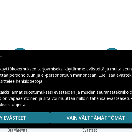
IT
 käyttökokemuksen tarjoamiseksi käytämme
evästeitä
ja muita seur
Nopeat toimitukset
Kiinteä toimitus: 4,95 
yttää personoituun ja ei-personoituun mainontaan. Lue lisää eväst
ittelee henkilötietoja
.
kaikki” annat suostumuksesi evästeiden ja muiden seurantatekniikoi
us on vapaaehtoinen ja sitä voi muuttaa milloin tahansa evästeasetuk
Apua
Tekniikkaosat.fi
ksesi ohjeita.
Ostoehdot
Tietoa meistä
Y EVÄSTEET
VAIN VÄLTTÄMÄTTÖMÄT
Palautukset
Tietosuojakäytäntö
Ota yhteyttä
Evästeet