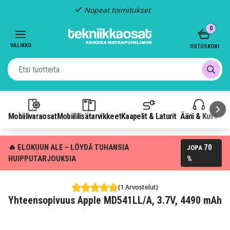
Nopeat toimitukset
Item
0
2
of
VALIKKO
OSTOSKORI
3
Mobiilivaraosat
Mobiililisätarvikkeet
Kaapelit & Laturit
Ääni & Kuva
P
🔥 ELOKUUN ALE – LÖYDÄ TUHANSIA
70
JOPA
HUIPPUTARJOUKSIA
%
(1 Arvostelut)
Yhteensopivuus Apple MD541LL/A, 3.7V, 4490 mAh