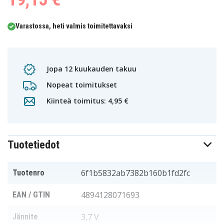
Varastossa, heti valmis toimitettavaksi
Jopa 12 kuukauden takuu
Nopeat toimitukset
Kiinteä toimitus: 4,95 €
Tuotetiedot
6f1b5832ab7382b160b1fd2fc
Tuotenro
4894128071693
EAN / GTIN
3,7 V
Jännite