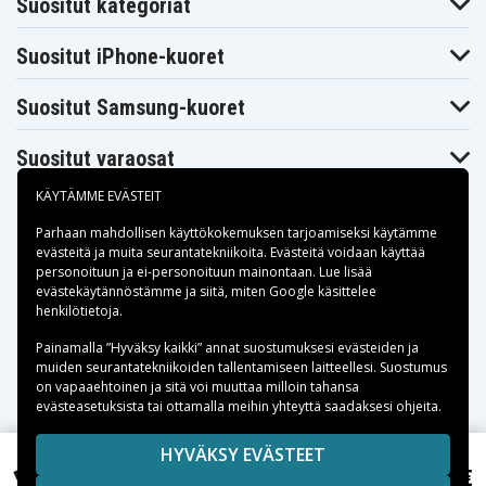
Suositut kategoriat
Suositut iPhone-kuoret
Suositut Samsung-kuoret
Suositut varaosat
KÄYTÄMME EVÄSTEIT
Parhaan mahdollisen käyttökokemuksen tarjoamiseksi käytämme
evästeitä
ja muita seurantatekniikoita. Evästeitä voidaan käyttää
personoituun ja ei-personoituun mainontaan. Lue lisää
Maksuvaihtoehdot
evästekäytännöstämme ja siitä, miten
Google käsittelee
henkilötietoja
.
Toimitusvaihtoehdot
Painamalla ”Hyväksy kaikki” annat suostumuksesi evästeiden ja
muiden seurantatekniikoiden tallentamiseen laitteellesi. Suostumus
on vapaaehtoinen ja sitä voi muuttaa milloin tahansa
evästeasetuksista tai ottamalla meihin yhteyttä saadaksesi ohjeita.
Copyright © 2026, Spares Nordic AB
HYVÄKSY EVÄSTEET
SIVULLA MAINITUT TAVARAMERKIT OVAT OMISTAJIENSA
19,15 €
Apple MD541LL/A, 3.7V, 4490 mAh