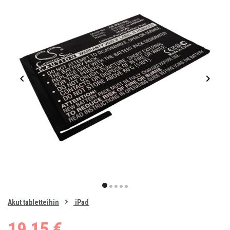
Item
1
item
item
item
item
item
of
0
Akut tabletteihin
iPad
1
2
3
4
5
19,15 €