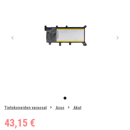
Item
1
item
of
0
Tietokoneiden varaosat
Asus
Akut
1
43,15 €