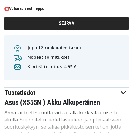
Väliaikaisesti loppu
SEURAA
Jopa 12 kuukauden takuu
Nopeat toimitukset
Kiinteä toimitus: 4,95 €
Tuotetiedot
Asus (X555N ) Akku Alkuperäinen
Anna laitteellesi uutta virtaa tällä korkealaatuisella
akulla. Suunniteltu luotettavuuteen ja optimaaliseen
suorituskykyyn, se takaa pitkäkestoisen tehon, jotta