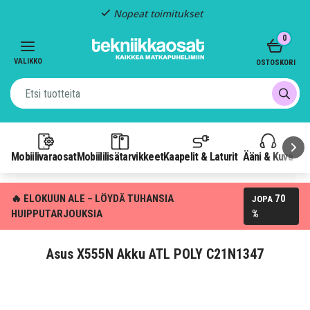
Nopeat toimitukset
Item
0
2
of
VALIKKO
OSTOSKORI
3
Mobiilivaraosat
Mobiililisätarvikkeet
Kaapelit & Laturit
Ääni & Kuva
P
🔥 ELOKUUN ALE – LÖYDÄ TUHANSIA
70
JOPA
HUIPPUTARJOUKSIA
%
Asus X555N Akku ATL POLY C21N1347