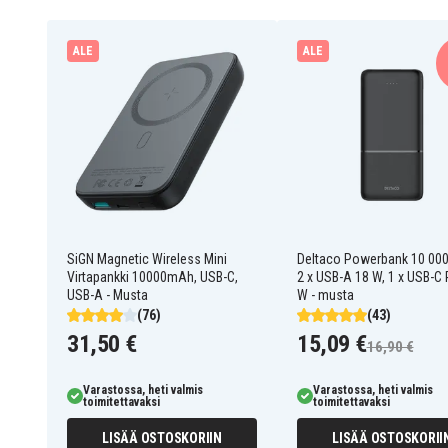
Powerbank
Tuotetyyppi
ALE
ALE
Baseus
Merkki
Pikalataus
Ominaisuus
22.5 W
Vaikutus
10000 mAh
Kapasiteetti
USB-C
Latausportti
SiGN Magnetic Wireless Mini
Deltaco Powerbank 10 00
Virtapankki 10000mAh, USB-C,
2 x USB-A 18 W, 1 x USB-C
tabletti
sopii
USB-A - Musta
W - musta
(76)
(43)
31,50 €
15,09 €
16,90 €
Varastossa, heti valmis
Varastossa, heti valmis
toimitettavaksi
toimitettavaksi
LISÄÄ OSTOSKORIIN
LISÄÄ OSTOSKORII