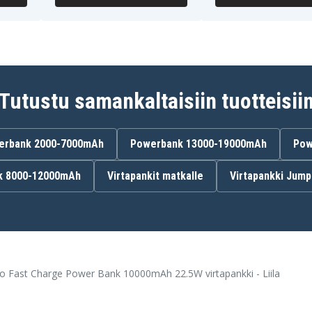
Tutustu samankaltaisiin tuotteisii
erbank 2000-7000mAh
Powerbank 13000-19000mAh
Pow
k 8000-12000mAh
Virtapankit matkalle
Virtapankki Jump 
Fast Charge Power Bank 10000mAh 22.5W virtapankki - Liila