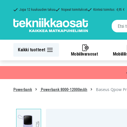
Jopa 12 kuukauden takuu
Nopeat toimitukset
Kiinteä toimitus: 4,95 €
Kaikki tuotteet
Mobiilivaraosat
Mobiilil
Baseus Qpow Pro 
Powerbank
Powerbank 8000-12000mAh