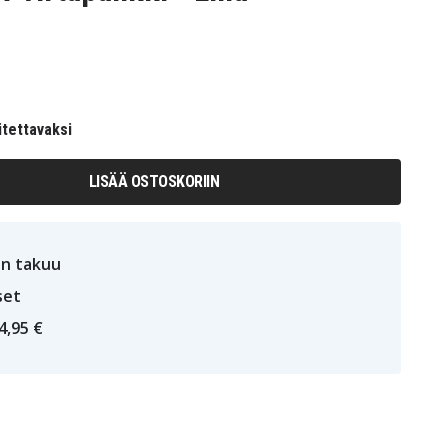
itettavaksi
LISÄÄ OSTOSKORIIN
n takuu
set
4,95 €