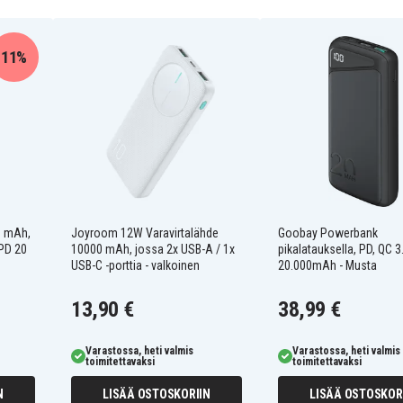
11%
0 mAh,
Joyroom 12W Varavirtalähde
Goobay Powerbank
 PD 20
10000 mAh, jossa 2x USB-A / 1x
pikalatauksella, PD, QC 3
USB-C -porttia - valkoinen
20.000mAh - Musta
13,90 €
38,99 €
Varastossa, heti valmis
Varastossa, heti valmis
toimitettavaksi
toimitettavaksi
N
LISÄÄ OSTOSKORIIN
LISÄÄ OSTOSKOR