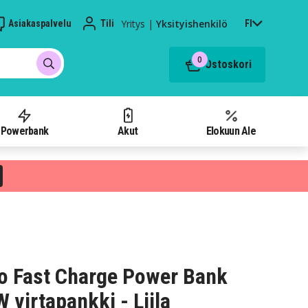
Yritys
|
Yksityishenkilö
Asiakaspalvelu
Tili
FI
0
Ostoskori
Powerbank
Akut
Elokuun Ale
o Fast Charge Power Bank
virtapankki - Liila