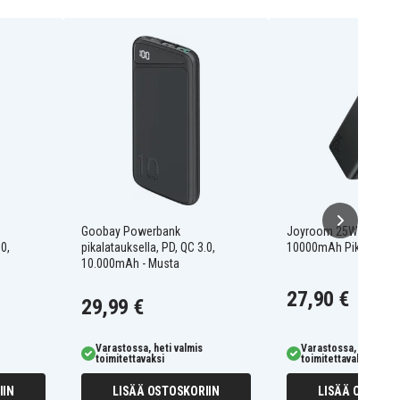
Goobay Powerbank
Joyroom 25W Varavirt
.0,
pikalatauksella, PD, QC 3.0,
10000mAh Pikalataus 
10.000mAh - Musta
27,90 €
29,99 €
Varastossa, heti valmis
Varastossa, heti valm
toimitettavaksi
toimitettavaksi
IIN
LISÄÄ OSTOSKORIIN
LISÄÄ OSTOSKO