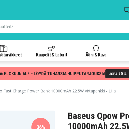
isätarvikkeet
Kaapelit & Laturit
Ääni & Kuva
🔥 ELOKUUN ALE – LÖYDÄ TUHANSIA HUIPPUTARJOUKSIA
70 %
JOPA
Fast Charge Power Bank 10000mAh 22.5W virtapankki - Liila
Baseus Qpow Pr
10000mAh 22.5W 
36%