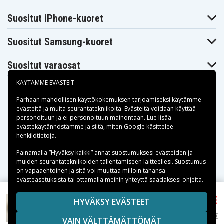
Suositut iPhone-kuoret
Suositut Samsung-kuoret
Suositut varaosat
KÄYTÄMME EVÄSTEIT
Parhaan mahdollisen käyttökokemuksen tarjoamiseksi käytämme
evästeitä
ja muita seurantatekniikoita. Evästeitä voidaan käyttää
personoituun ja ei-personoituun mainontaan. Lue lisää
Maksuvaihtoehdot
evästekäytännöstämme ja siitä, miten
Google käsittelee
henkilötietoja
.
Toimitusvaihtoehdot
Painamalla ”Hyväksy kaikki” annat suostumuksesi evästeiden ja
muiden seurantatekniikoiden tallentamiseen laitteellesi. Suostumus
on vapaaehtoinen ja sitä voi muuttaa milloin tahansa
evästeasetuksista tai ottamalla meihin yhteyttä saadaksesi ohjeita.
7,95 €
Copyright © 2026, Spares Nordic AB
HYVÄKSY EVÄSTEET
Beats Studio 2.0 korvatyynyt kuulokkeille, 1 pari -
SIVULLA MAINITUT TAVARAMERKIT OVAT OMISTAJIENSA
Beige
13,99 €
VAIN VÄLTTÄMÄTTÖMÄT
OMAISUUTTA.