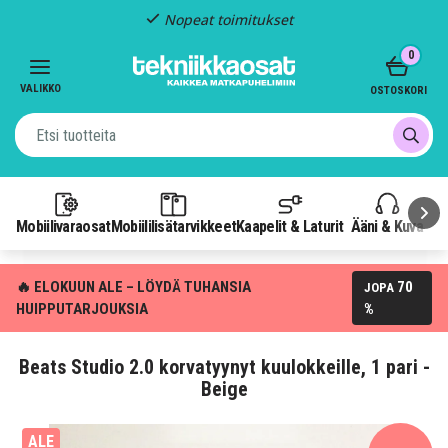
Nopeat toimitukset
Item
0
2
of
VALIKKO
OSTOSKORI
3
Mobiilivaraosat
Mobiililisätarvikkeet
Kaapelit & Laturit
Ääni & Kuva
P
🔥 ELOKUUN ALE – LÖYDÄ TUHANSIA
70
JOPA
HUIPPUTARJOUKSIA
%
Beats Studio 2.0 korvatyynyt kuulokkeille, 1 pari -
Beige
ALE