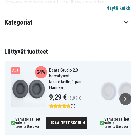
Korvatyynyt toimivat alkuperäisten tyynyjen
Näytä kaikki
korvikkeena ja ne on helppo vaihtaa ja asentaa, ja ne
on suunniteltu helpoksi asentaa kuulokkeisiisi.
Kategoriat
Tekniset tiedot:
Väri: Beige
Materiaali: Keinonahka, vaahdo
Liittyvät tuotteet
Määrä: 2
Yhteensopiva seuraavien kanssa: Beats Studio 2.0
Beats Studio 2.0
ALE
34%
korvatyynyt
IP6D7367CJ
Tuotenro
kuulokkeille, 1 pari -
Harmaa
Korvatyynyt
Tuotetyyppi
9,29 €
13,99 €
Kulta
Väri
(1)
Varastossa, heti
Varastossa, heti
LISÄÄ OSTOSKORIIN
valmis
valmis
toimitettavaksi
toimitettavaksi