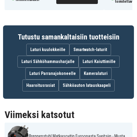
toimitettavaks
Tutustu samankaltaisiin tuotteisiin
Laturi kuulokkeille
Smartwatch-laturit
Laturi Sähköhammasharjalle
Laturi Kaiuttimille
Laturi Parranajokoneelle
Kameralaturi
Haaroitusrasiat
Sähköauton latauskaapeli
Viimeksi katsotut
Brennenstuhl Matkasovitin Euroopasta Sveitsiin - Musta