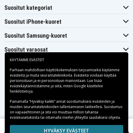
Suositut kategoriat
Suositut iPhone-kuoret
Suositut Samsung-kuoret
Suositut varaosat
KÄYTÄMME EVÄSTEIT
Parhaan mahdollisen käyttökokemuksen tarjoamiseksi käytämme
evästeitä
ja muita seurantatekniikoita. Evästeitä voidaan käyttää
personoituun ja ei-personoituun mainontaan. Lue lisää
Maksuvaihtoehdot
evästekäytännöstämme ja siitä, miten
Google käsittelee
henkilötietoja
.
Toimitusvaihtoehdot
Painamalla ”Hyväksy kaikki” annat suostumuksesi evästeiden ja
muiden seurantatekniikoiden tallentamiseen laitteellesi. Suostumus
on vapaaehtoinen ja sitä voi muuttaa milloin tahansa
evästeasetuksista tai ottamalla meihin yhteyttä saadaksesi ohjeita.
Copyright © 2026, Spares Nordic AB
HYVÄKSY EVÄSTEET