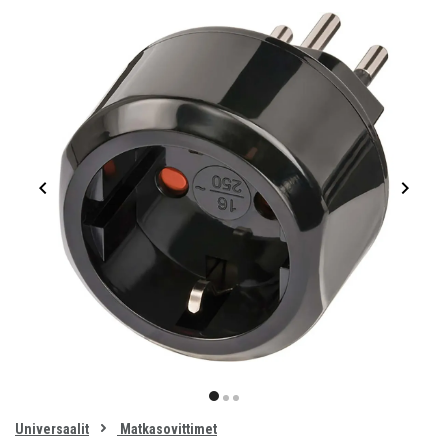
Item
1
item
item
item
of
0
Universaalit
Matkasovittimet
1
2
3