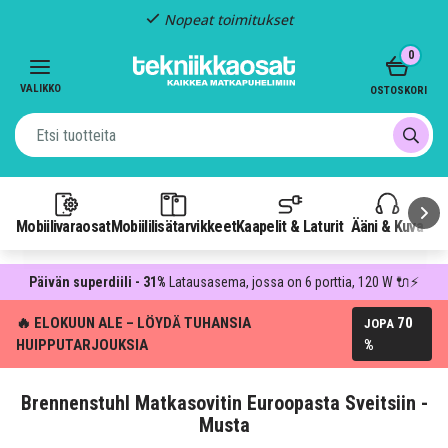
Nopeat toimitukset
Item
0
2
of
VALIKKO
OSTOSKORI
3
Mobiilivaraosat
Mobiililisätarvikkeet
Kaapelit & Laturit
Ääni & Kuva
P
Päivän superdiili - 31%
Latausasema, jossa on 6 porttia, 120 W 🔌⚡
🔥 ELOKUUN ALE – LÖYDÄ TUHANSIA
70
JOPA
HUIPPUTARJOUKSIA
%
Brennenstuhl Matkasovitin Euroopasta Sveitsiin -
Musta