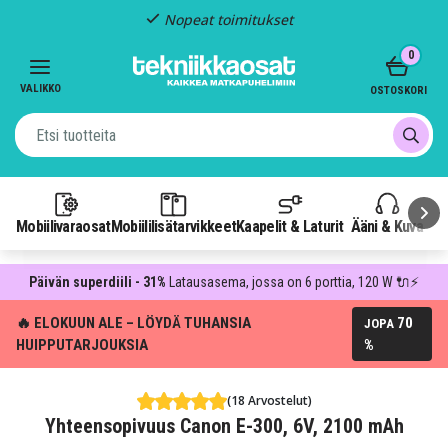
Nopeat toimitukset
Item
0
2
of
VALIKKO
OSTOSKORI
3
Mobiilivaraosat
Mobiililisätarvikkeet
Kaapelit & Laturit
Ääni & Kuva
P
Päivän superdiili - 31%
Latausasema, jossa on 6 porttia, 120 W 🔌⚡
🔥 ELOKUUN ALE – LÖYDÄ TUHANSIA
70
JOPA
HUIPPUTARJOUKSIA
%
(18 Arvostelut)
Yhteensopivuus Canon E-300, 6V, 2100 mAh