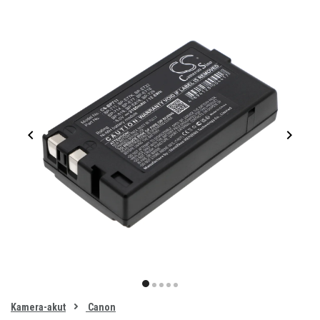
Item
1
item
item
item
item
item
of
0
Kamera-akut
Canon
1
2
3
4
5