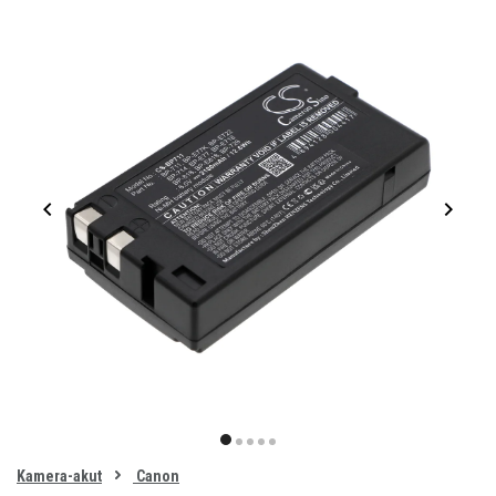
Item
1
item
item
item
item
item
of
0
Kamera-akut
Canon
1
2
3
4
5