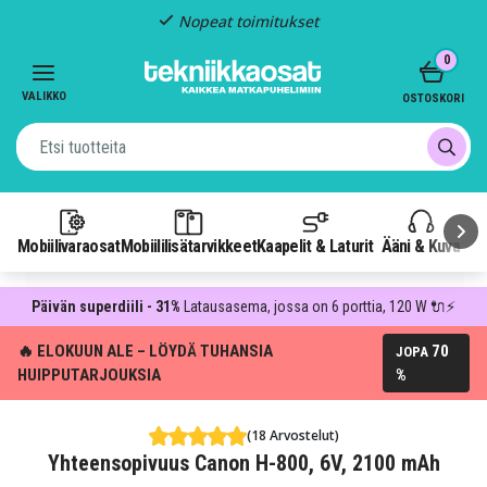
Nopeat toimitukset
Item
0
2
of
VALIKKO
OSTOSKORI
3
Mobiilivaraosat
Mobiililisätarvikkeet
Kaapelit & Laturit
Ääni & Kuva
P
Päivän superdiili - 31%
Latausasema, jossa on 6 porttia, 120 W 🔌⚡
🔥 ELOKUUN ALE – LÖYDÄ TUHANSIA
70
JOPA
HUIPPUTARJOUKSIA
%
(18 Arvostelut)
Yhteensopivuus Canon H-800, 6V, 2100 mAh