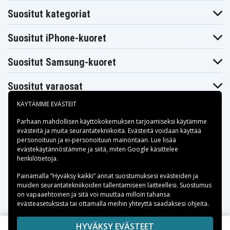
Suositut kategoriat
Suositut iPhone-kuoret
Suositut Samsung-kuoret
Suositut varaosat
KÄYTÄMME EVÄSTEIT
Parhaan mahdollisen käyttökokemuksen tarjoamiseksi käytämme
evästeitä
ja muita seurantatekniikoita. Evästeitä voidaan käyttää
personoituun ja ei-personoituun mainontaan. Lue lisää
Maksuvaihtoehdot
evästekäytännöstämme ja siitä, miten
Google käsittelee
henkilötietoja
.
Toimitusvaihtoehdot
Painamalla ”Hyväksy kaikki” annat suostumuksesi evästeiden ja
muiden seurantatekniikoiden tallentamiseen laitteellesi. Suostumus
on vapaaehtoinen ja sitä voi muuttaa milloin tahansa
evästeasetuksista tai ottamalla meihin yhteyttä saadaksesi ohjeita.
Copyright © 2026, Spares Nordic AB
HYVÄKSY EVÄSTEET