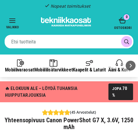
Nopeat toimitukset
Item
0
2
of
VALIKKO
OSTOSKORI
3
Mobiilivaraosat
Mobiililisätarvikkeet
Kaapelit & Laturit
Ääni & Kuva
P
🔥 ELOKUUN ALE – LÖYDÄ TUHANSIA
70
JOPA
HUIPPUTARJOUKSIA
%
(45 Arvostelut)
Yhteensopivuus Canon PowerShot G7 X, 3.6V, 1250
mAh