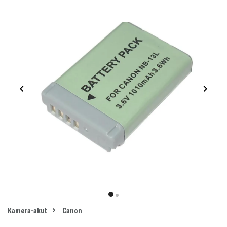
Item
1
item
item
of
0
Kamera-akut
Canon
1
2