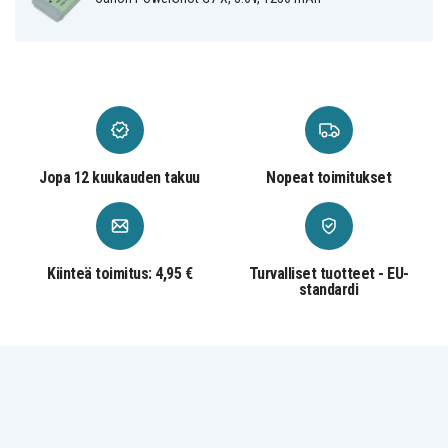
Powershot
Powershot G5X
SX740HS
Canon
Canon
Canon
Powershot G7X
Powershot G7X
Powershot G9X
MARK 2
Canon
Powershot
SX720HS
Jopa 12 kuukauden takuu
Nopeat toimitukset
Kiinteä toimitus: 4,95 €
Turvalliset tuotteet - EU-
standardi