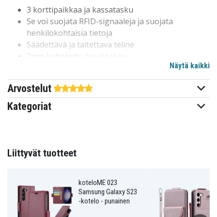
3 korttipaikkaa ja kassatasku
Se voi suojata RFID-signaaleja ja suojata
henkilökohtaisia tietoja
Säädettävä ja taitettava teline
2mm kohotettu huuli takaa
Näytä kaikki
Suojaa päivittäiseltä kulumiselta, naarmuilta,
tahroilta ja naarmuilta
Arvostelut
Yhteensopiva: Samsung Galaxy S23
Materiaali: PU-nahka, TPU
Kategoriat
Väri musta
Merkki: CASEME
660139873A
Tuotenro
Liittyvät tuotteet
Kotelo
Tuotetyyppi
koteloME 023
Samsung Galaxy S23
Korttipaikat
Ominaisuus
-kotelo - punainen
Musta
Väri