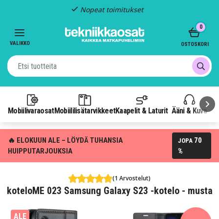
Nopeat toimitukset
Item
0
2
of
VALIKKO
OSTOSKORI
3
Mobiilivaraosat
Mobiililisätarvikkeet
Kaapelit & Laturit
Ääni & Kuva
P
🔥 ELOKUUN ALE – LÖYDÄ TUHANSIA
70
JOPA
HUIPPUTARJOUKSIA
%
(1 Arvostelut)
koteloME 023 Samsung Galaxy S23 -kotelo - musta
ALE