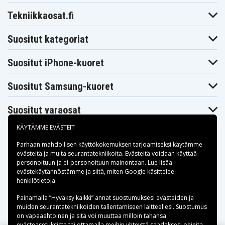
Tekniikkaosat.fi
Suositut kategoriat
Suositut iPhone-kuoret
Suositut Samsung-kuoret
Suositut varaosat
KÄYTÄMME EVÄSTEIT
Parhaan mahdollisen käyttökokemuksen tarjoamiseksi käytämme
evästeitä
ja muita seurantatekniikoita. Evästeitä voidaan käyttää
personoituun ja ei-personoituun mainontaan. Lue lisää
Maksuvaihtoehdot
evästekäytännöstämme ja siitä, miten
Google käsittelee
henkilötietoja
.
Toimitusvaihtoehdot
Painamalla ”Hyväksy kaikki” annat suostumuksesi evästeiden ja
muiden seurantatekniikoiden tallentamiseen laitteellesi. Suostumus
on vapaaehtoinen ja sitä voi muuttaa milloin tahansa
evästeasetuksista tai ottamalla meihin yhteyttä saadaksesi ohjeita.