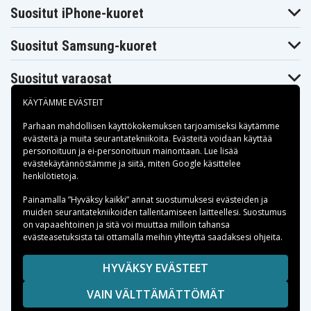
DCT419
XR Li-Ion 18V
QW
Suositut iPhone-kuoret
Suositut Samsung-kuoret
Suositut varaosat
KÄYTÄMME EVÄSTEIT
Parhaan mahdollisen käyttökokemuksen tarjoamiseksi käytämme
evästeitä
ja muita seurantatekniikoita. Evästeitä voidaan käyttää
personoituun ja ei-personoituun mainontaan. Lue lisää
Maksuvaihtoehdot
evästekäytännöstämme ja siitä, miten
Google käsittelee
henkilötietoja
.
Toimitusvaihtoehdot
Painamalla ”Hyväksy kaikki” annat suostumuksesi evästeiden ja
muiden seurantatekniikoiden tallentamiseen laitteellesi. Suostumus
on vapaaehtoinen ja sitä voi muuttaa milloin tahansa
evästeasetuksista tai ottamalla meihin yhteyttä saadaksesi ohjeita.
Copyright © 2026, Spares Nordic AB
HYVÄKSY EVÄSTEET
SIVULLA MAINITUT TAVARAMERKIT OVAT OMISTAJIENSA
VAIN VÄLTTÄMÄTTÖMÄT
OMAISUUTTA.