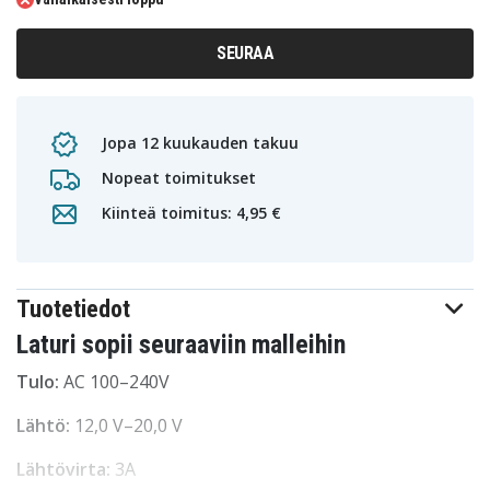
SEURAA
Jopa 12 kuukauden takuu
Nopeat toimitukset
Kiinteä toimitus: 4,95 €
Tuotetiedot
Laturi sopii seuraaviin malleihin
Tulo:
AC 100–240V
Lähtö:
12,0 V–20,0 V
Lähtövirta:
3A