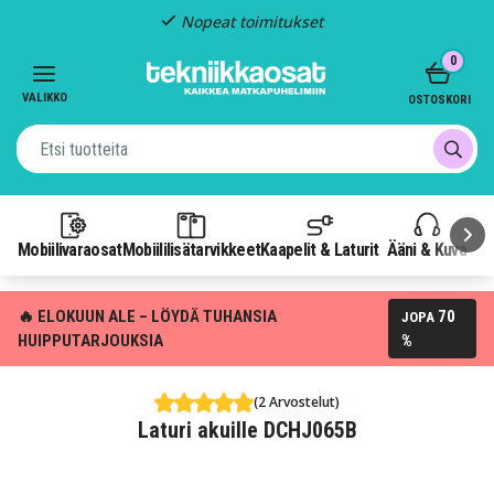
Nopeat toimitukset
Item
0
2
of
VALIKKO
OSTOSKORI
3
Mobiilivaraosat
Mobiililisätarvikkeet
Kaapelit & Laturit
Ääni & Kuva
P
🔥 ELOKUUN ALE – LÖYDÄ TUHANSIA
70
JOPA
HUIPPUTARJOUKSIA
%
(2 Arvostelut)
Laturi akuille DCHJ065B