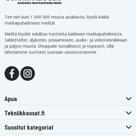
DCHJ067
DCHJ067B
DCHJ068
DCHJ068B
DCHJ069
DCHJ069C1
DCHJ070
DCHJ070B
DCHJ070C1
Tee niin kuin 1 000 000 muuta asiakasta, löydä kaikki
DCHJ071
DCHJ071B
DCK210S2
matkapuhelimeen meiltä!
DCK211D2T-QW
DCK211S2
DCK212S2
DCK413S2
DCL040
DCL510
Meiltä löydät edullisia tuotteita kaikkeen matkapuhelimista
DCL510N
DCL510N-XJ
DCN690
tabletteihin, älykotiin, pelaamiseen, audio- ja videotekniikkaan
DCR006
DCR015
DCR016
ja paljon muuta. Shoppaile turvallisesti ja nopeasti, sillä
DCR016-QW
DCR018
DCR019
lähetämme tuotteet suoraan varastostamme.
DCR019-QW
DCR027
DCR027-BD
DCR027-QW
DCS310
DCS310B
DCS310D2-QW
DCS310N
DCS310S1
DCS310S2
DCS331
DCS331B
DCS331L1
DCS331L2
DCS331M1
DCS331N
DCS355
DCS373M2
DCS380
DCS380B
DCS380L1
DCS380M1
DCS381
DCS391
Apua
DCS391B
DCS391L1
DCS391M1
DCS393
DCT410
DCT410D1-QW
DCT410N
DCT410S1
DCT411
Tekniikkaosat.fi
DCT411S1
DCT412
DCT412S1
DCT414
DCT414N
DCT414S1
Suositut kategoriat
DCT416
DCT416S1
DCT418
DWST1-75659-