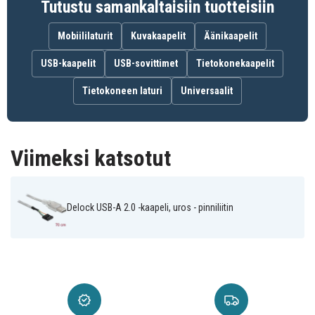
Tutustu samankaltaisiin tuotteisiin
Mobiililaturit
Kuvakaapelit
Äänikaapelit
USB-kaapelit
USB-sovittimet
Tietokonekaapelit
Tietokoneen laturi
Universaalit
Viimeksi katsotut
Delock USB-A 2.0 -kaapeli, uros - pinniliitin