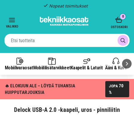
Nopeat toimitukset
Item
0
2
of
VALIKKO
OSTOSKORI
3
Mobiilivaraosat
Mobiililisätarvikkeet
Kaapelit & Laturit
Ääni & Kuva
P
🔥 ELOKUUN ALE – LÖYDÄ TUHANSIA
70
JOPA
HUIPPUTARJOUKSIA
%
Delock USB-A 2.0 -kaapeli, uros - pinniliitin