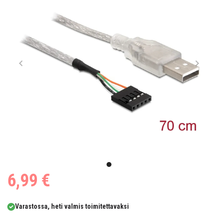
Item
1
item
6,99 €
of
0
1
Varastossa, heti valmis toimitettavaksi