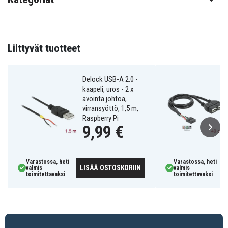
Kaapelin pituus: 70 cm
Nastaliitin: punainen = VCC (+5 V) vihreä = Data +
(D+) valkoinen = Data - (D-) musta = GND
(Maadoitus)
Liittyvät tuotteet
Jako: 2,54 mm
Sisäisille liittimille
Delock USB-A 2.0 -
83078
Tuotenro
kaapeli, uros - 2 x
avointa johtoa,
virransyöttö, 1,5 m,
4043619830787
EAN / GTIN
Raspberry Pi
9,99 €
USB kaapeli
Tuotetyyppi
DeLOCK
Merkki
Varastossa, heti
Varastossa, heti
LISÄÄ OSTOSKORIIN
valmis
valmis
toimitettavaksi
toimitettavaksi
Musta
Väri
USB-A (uros)
Liitintyyppi