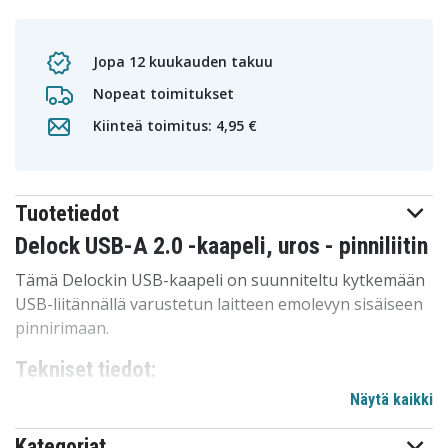
Jopa 12 kuukauden takuu
Nopeat toimitukset
Kiinteä toimitus: 4,95 €
Tuotetiedot
Delock USB-A 2.0 -kaapeli, uros - pinniliitin
Tämä Delockin USB-kaapeli on suunniteltu kytkemään
USB-liitännällä varustetun laitteen emolevyn sisäiseen
pinnirimaan.
Tekniset tiedot:
Näytä kaikki
Merkki: Delock
Liittimet: USB 2.0-A uros > 5-nastainen pinnirima
Kategoriat