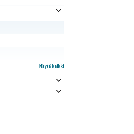
Näytä kaikki
 mm
GPRHCH33N009