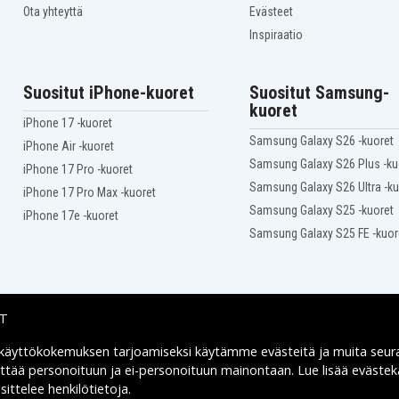
Ota yhteyttä
Evästeet
Inspiraatio
Suositut iPhone-kuoret
Suositut Samsung-
kuoret
iPhone 17 -kuoret
Samsung Galaxy S26 -kuoret
iPhone Air -kuoret
Samsung Galaxy S26 Plus -ku
iPhone 17 Pro -kuoret
Samsung Galaxy S26 Ultra -ku
iPhone 17 Pro Max -kuoret
Samsung Galaxy S25 -kuoret
iPhone 17e -kuoret
Samsung Galaxy S25 FE -kuor
IT
 käyttökokemuksen tarjoamiseksi käytämme
evästeitä
ja muita seur
Toimitusvaihtoehdot
yttää personoituun ja ei-personoituun mainontaan. Lue lisää eväst
ittelee henkilötietoja
.