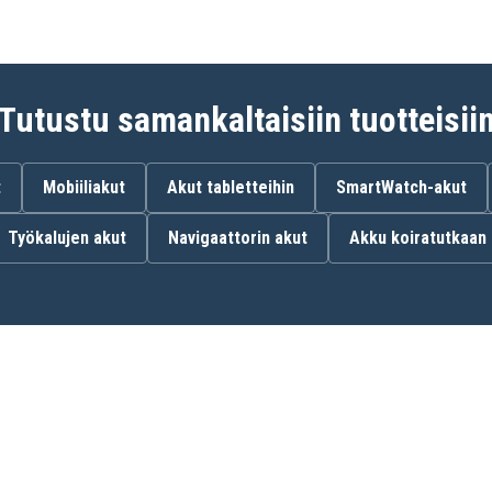
Tutustu samankaltaisiin tuotteisii
t
Mobiiliakut
Akut tabletteihin
SmartWatch-akut
Työkalujen akut
Navigaattorin akut
Akku koiratutkaan