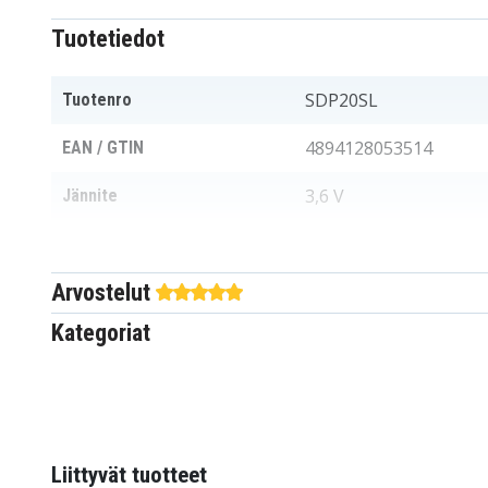
Tuotetiedot
SDP20SL
Tuotenro
4894128053514
EAN / GTIN
3,6 V
Jännite
Dogtra
Sopii merkkiin
Arvostelut
30,95 x 22,74 x 10,62
Mitat
Kategoriat
210 mAh
Kapasiteetti
Akku korvaa:
35AAAH3BMX
BP20R
Liittyvät tuotteet