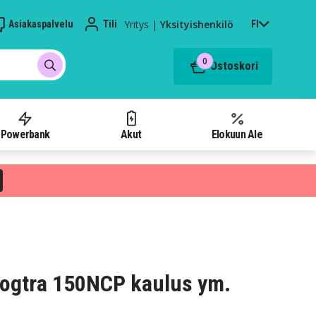
Yritys
|
Yksityishenkilö
Asiakaspalvelu
Tili
FI
0
Ostoskori
Powerbank
Akut
Elokuun Ale
 Dogtra 150NCP kaulus ym.