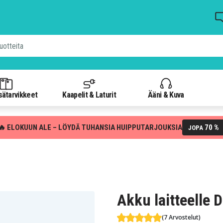
isätarvikkeet
Kaapelit & Laturit
Ääni & Kuva
🔥 ELOKUUN ALE – LÖYDÄ TUHANSIA HUIPPUTARJOUKSIA
70 %
JOPA
Akku laitteelle
(7 Arvostelut)