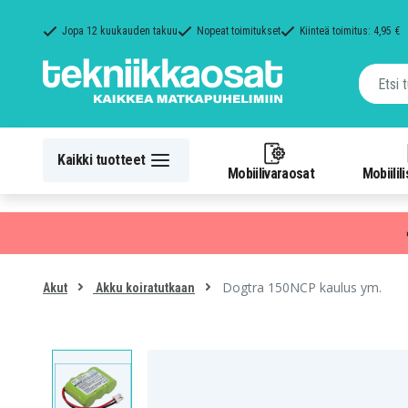
Jopa 12 kuukauden takuu
Nopeat toimitukset
Kiinteä toimitus: 4,95 €
Kaikki tuotteet
Mobiilivaraosat
Mobiilil
Dogtra 150NCP kaulus ym.
Akut
Akku koiratutkaan