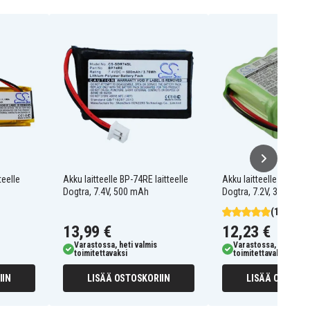
teelle
Akku laitteelle BP-74RE laitteelle
Akku laitteelle DC-7 lai
Dogtra, 7.4V, 500 mAh
Dogtra, 7.2V, 300 mAh
(1)
13,99 €
12,23 €
Varastossa, heti valmis
Varastossa, heti valm
toimitettavaksi
toimitettavaksi
IIN
LISÄÄ OSTOSKORIIN
LISÄÄ OSTOSKO