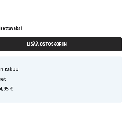
itettavaksi
LISÄÄ OSTOSKORIIN
n takuu
set
4,95 €