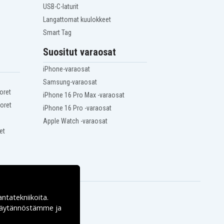
USB-C-laturit
Langattomat kuulokkeet
Smart Tag
Suositut varaosat
iPhone-varaosat
Samsung-varaosat
oret
iPhone 16 Pro Max -varaosat
oret
iPhone 16 Pro -varaosat
Apple Watch -varaosat
et
antatekniikoita.
ekäytännöstämme ja