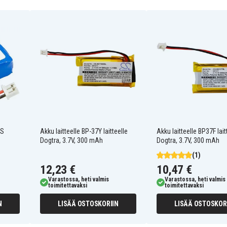
Dogtra 175NCP dog
training collar
Dogtra 200NCP dog
training collar
Dogtra 22000NCP Collar
Dogtra DA009
Dogtra Receiver 175NCP
P
Dogtra Receiver 280NCP
Dogtra Receiver 302M
Dogtra Receiver EF-3000
0S
Akku laitteelle BP-37Y laitteelle
Akku laitteelle BP37F lait
Old
Dogtra, 3.7V, 300 mAh
Dogtra, 3.7V, 300 mAh
(1)
12,23 €
10,47 €
Varastossa, heti valmis
Varastossa, heti valmis
toimitettavaksi
toimitettavaksi
N
LISÄÄ OSTOSKORIIN
LISÄÄ OSTOSKOR