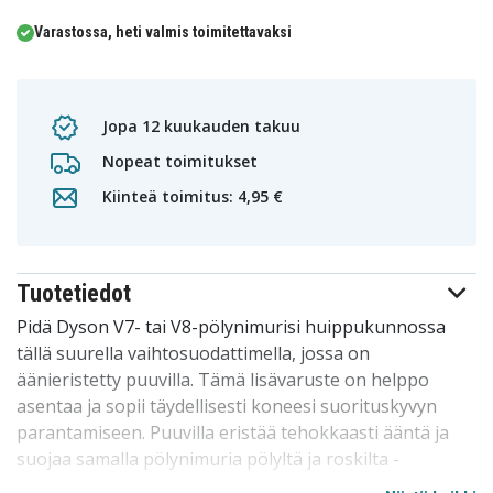
Varastossa, heti valmis toimitettavaksi
Jopa 12 kuukauden takuu
Nopeat toimitukset
Kiinteä toimitus: 4,95 €
Tuotetiedot
Pidä Dyson V7- tai V8-pölynimurisi huippukunnossa
tällä suurella vaihtosuodattimella, jossa on
äänieristetty puuvilla. Tämä lisävaruste on helppo
asentaa ja sopii täydellisesti koneesi suorituskyvyn
parantamiseen. Puuvilla eristää tehokkaasti ääntä ja
suojaa samalla pölynimuria pölyltä ja roskilta -
hiljaisempaa ja tehokkaampaa puhdistusta varten.