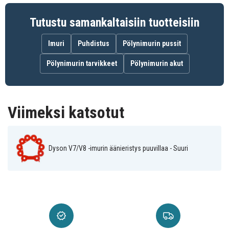
TBD0606065502
Tuotenro
Tutustu samankaltaisiin tuotteisiin
Dammsugartillbehör
Tuotetyyppi
Imuri
Puhdistus
Pölynimurin pussit
Röd
Väri
Pölynimurin tarvikkeet
Pölynimurin akut
Viimeksi katsotut
Dyson V7/V8 -imurin äänieristys puuvillaa - Suuri