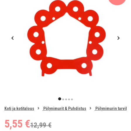
Item
1
item
item
item
item
item
of
0
Koti ja kotitalous
Pölynimurit & Puhdistus
Pölynimurin tarvikk
1
2
3
4
5
5,55 €
12,99 €