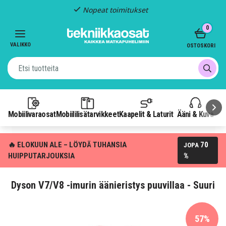
Nopeat toimitukset
Item
0
2
of
VALIKKO
OSTOSKORI
3
Mobiilivaraosat
Mobiililisätarvikkeet
Kaapelit & Laturit
Ääni & Kuva
P
🔥 ELOKUUN ALE – LÖYDÄ TUHANSIA
70
JOPA
HUIPPUTARJOUKSIA
%
Dyson V7/V8 -imurin äänieristys puuvillaa - Suuri
57%