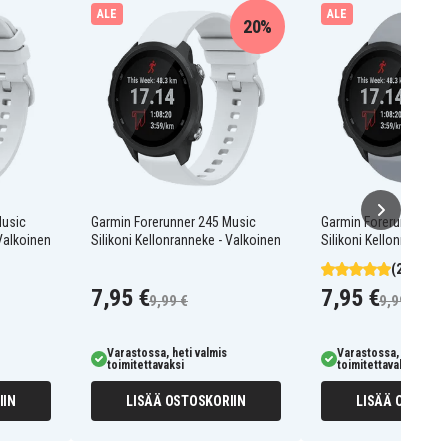
ALE
ALE
20%
Music
Garmin Forerunner 245 Music
Garmin Forerunner 24
 Valkoinen
Silikoni Kellonranneke - Valkoinen
Silikoni Kellonranneke
(2)
7,95 €
7,95 €
9,99 €
9,99 €
Varastossa, heti valmis
Varastossa, heti valm
toimitettavaksi
toimitettavaksi
IIN
LISÄÄ OSTOSKORIIN
LISÄÄ OSTOSKO