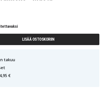
itettavaksi
LISÄÄ OSTOSKORIIN
n takuu
set
4,95 €