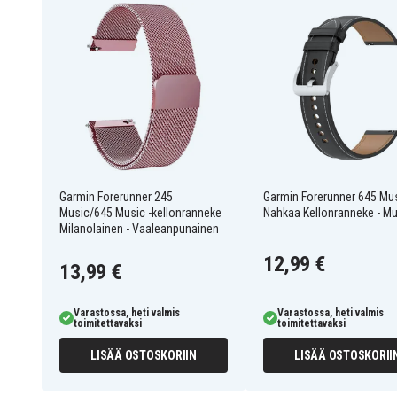
musta
Helppo säätää ja pukea tai riisua
Magneettinen solki turvalliseen ja helppoon kä
Viileä ja mukava hienojakoisen teräsverkon ans
Kestävä ratkaisu, kun haluat vaihtaa rikkinäis
680603025A
Tuotenro
Ranneke
Tuotetyyppi
Garmin Forerunner 245
Garmin Forerunner 645 Mu
Music/645 Music -kellonranneke
Nahkaa Kellonranneke - M
Musta
Väri
Milanolainen - Vaaleanpunainen
Ruostumaton teräs
Materiaali
12,99 €
13,99 €
Varastossa, heti valmis
Varastossa, heti valmis
toimitettavaksi
toimitettavaksi
LISÄÄ OSTOSKORIIN
LISÄÄ OSTOSKORII