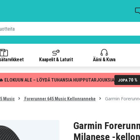
isätarvikkeet
Kaapelit & Laturit
Ääni & Kuva
🔥 ELOKUUN ALE – LÖYDÄ TUHANSIA HUIPPUTARJOUKSIA
70 %
JOPA
Garmin Forerunne
5 Music
Forerunner 645 Music Kellonranneke
Garmin Forerun
Milanese -kello