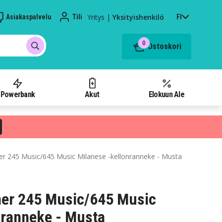
Yritys
|
Yksityishenkilö
Asiakaspalvelu
Tili
FI
0
Ostoskori
Powerbank
Akut
Elokuun Ale
r 245 Music/645 Music Milanese -kellonranneke - Musta
ner 245 Music/645 Music
nranneke - Musta