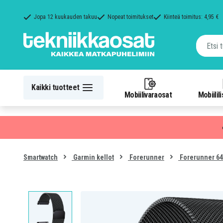
Jopa 12 kuukauden takuu
Nopeat toimitukset
Kiinteä toimitus: 4,95 €
Kaikki tuotteet
Mobiilivaraosat
Mobiilil
Smartwatch
Garmin kellot
Forerunner
Forerunner 64