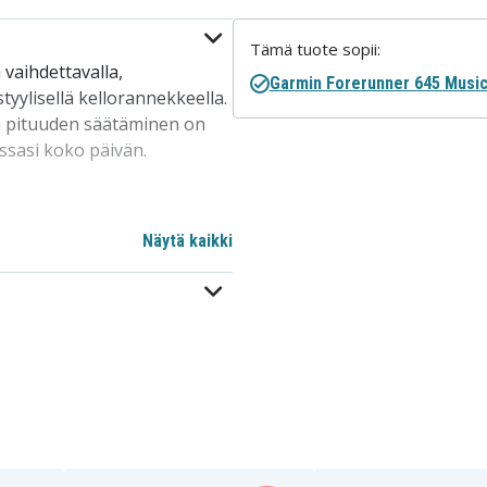
Tämä tuote sopii:
ä vaihdettavalla,
Garmin Forerunner 645 Musi
yylisellä kellorannekkeella.
a pituuden säätäminen on
ssasi koko päivän.
Näytä kaikki
pituus, hengittävä
cm
unner 245 Music, Garmin
nrannekkeen edut –