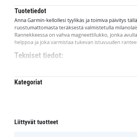
Tuotetiedot
Anna Garmin-kellollesi tyylikäs ja toimiva päivitys täll
ruostumattomasta teräksestä valmistetulla milanolaist
Rannekkeessa on vahva magneettilukko, jonka avull
helppoa ja joka varmistaa tukevan istuvuuden rantee
Tekniset tiedot:
Väri:
Musta
Materiaali:
Ruostumaton teräs
Ominaisuudet:
Magneettinen solki, säädettävä 
Kategoriat
verkkokangas
Pituus:
Sopii ranteen ympärysmittaan 14–20,5 
Leveys:
20 mm
Yhteensopiva seuraavien kanssa:
Garmin Forer
Forerunner 645 Music
Liittyvät tuotteet
Garmin Forerunner 245/645 Music -kello