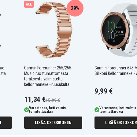
ALE
29%
yttöön
iosta
en rannekkeen
sic
Garmin Forerunner 255/255
Garmin Forerunner 645 
usta
Music ruostumattomasta
Silikoni Kellonranneke -
teräksestä valmistettu
kellonranneke - ruusukulta
9,99 €
11,34 €
15,99 €
Varastossa, heti valmis
Varastossa, heti valmis
toimitettavaksi
toimitettavaksi
N
LISÄÄ OSTOSKORIIN
LISÄÄ OSTOSKOR