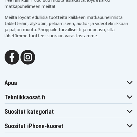
Tee niin kuin 1 000 000 muuta asiakasta, löydä kaikki
matkapuhelimeen meiltä!
Meiltä löydät edullisia tuotteita kaikkeen matkapuhelimista
tabletteihin, älykotiin, pelaamiseen, audio- ja videotekniikkaan
ja paljon muuta. Shoppaile turvallisesti ja nopeasti, sillä
lähetämme tuotteet suoraan varastostamme.
Apua
Tekniikkaosat.fi
Suositut kategoriat
Suositut iPhone-kuoret