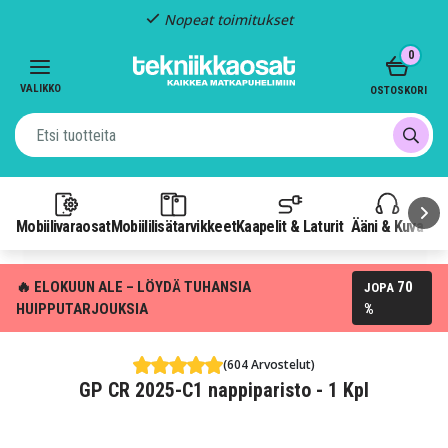
Nopeat toimitukset
Item
0
2
of
VALIKKO
OSTOSKORI
3
Mobiilivaraosat
Mobiililisätarvikkeet
Kaapelit & Laturit
Ääni & Kuva
P
🔥 ELOKUUN ALE – LÖYDÄ TUHANSIA
70
JOPA
HUIPPUTARJOUKSIA
%
(604 Arvostelut)
GP CR 2025-C1 nappiparisto - 1 Kpl