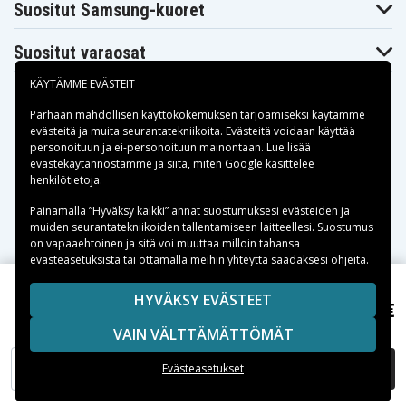
Suositut Samsung-kuoret
Suositut varaosat
KÄYTÄMME EVÄSTEIT
Parhaan mahdollisen käyttökokemuksen tarjoamiseksi käytämme
evästeitä
ja muita seurantatekniikoita. Evästeitä voidaan käyttää
personoituun ja ei-personoituun mainontaan. Lue lisää
Maksuvaihtoehdot
evästekäytännöstämme ja siitä, miten
Google käsittelee
henkilötietoja
.
Toimitusvaihtoehdot
Painamalla ”Hyväksy kaikki” annat suostumuksesi evästeiden ja
muiden seurantatekniikoiden tallentamiseen laitteellesi. Suostumus
on vapaaehtoinen ja sitä voi muuttaa milloin tahansa
evästeasetuksista tai ottamalla meihin yhteyttä saadaksesi ohjeita.
Copyright © 2026, Spares Nordic AB
HYVÄKSY EVÄSTEET
4,50 €
GP CR 2025-C1 nappiparisto - 1 Kpl
SIVULLA MAINITUT TAVARAMERKIT OVAT OMISTAJIENSA
VAIN VÄLTTÄMÄTTÖMÄT
OMAISUUTTA.
LISÄÄ OSTOSKORIIN
Evästeasetukset