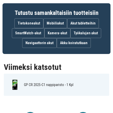
NA (GP)
SB-T14 (GP)
Tutustu samankaltaisiin tuotteisiin
Tietokoneakut
Mobiiliakut
Akut tabletteihin
SmartWatch-akut
Kamera-akut
Työkalujen akut
Navigaattorin akut
Akku koiratutkaan
Viimeksi katsotut
GP CR 2025-C1 nappiparisto - 1 Kpl