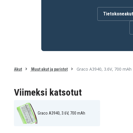
Tietokoneaku
Akku on yhteensopiva seuraavien mallien kanssa:
Graco 2791
Graco 27910
Graco 2791DIGI1
Graco 2795
Graco 2795DIGI1
Graco 2796VIB1
Graco iMonitor vibe
Graco imonitor
Motorola MBP36
Motorola MBP36PU
Oricom Secure 700
Graco A3940, 3.6V, 700 mAh
Akut
Muut akut ja paristot
Viimeksi katsotut
Graco A3940, 3.6V, 700 mAh