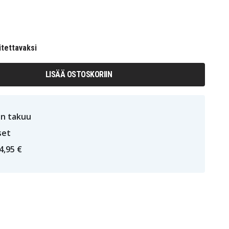
itettavaksi
LISÄÄ OSTOSKORIIN
n takuu
set
4,95 €