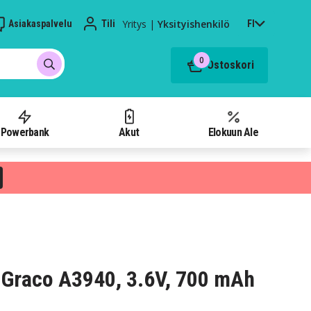
Yritys
|
Yksityishenkilö
Asiakaspalvelu
Tili
FI
0
Ostoskori
Powerbank
Akut
Elokuun Ale
Graco A3940, 3.6V, 700 mAh