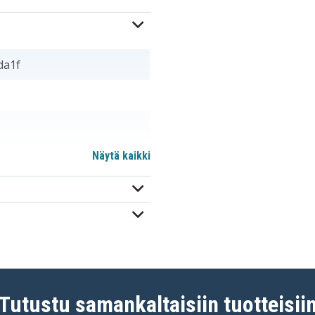
da1f
Näytä kaikki
BATT-2795
Tutustu samankaltaisiin tuotteisii