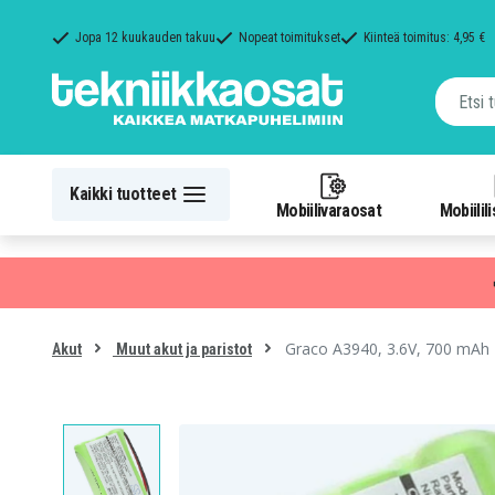
Jopa 12 kuukauden takuu
Nopeat toimitukset
Kiinteä toimitus: 4,95 €
Kaikki tuotteet
Mobiilivaraosat
Mobiilil
Graco A3940, 3.6V, 700 mAh
Akut
Muut akut ja paristot