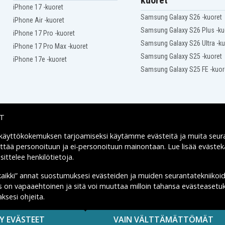
kuoret
iPhone 17 -kuoret
Samsung Galaxy S26 -kuoret
iPhone Air -kuoret
Samsung Galaxy S26 Plus -ku
iPhone 17 Pro -kuoret
Samsung Galaxy S26 Ultra -ku
iPhone 17 Pro Max -kuoret
Samsung Galaxy S25 -kuoret
iPhone 17e -kuoret
Samsung Galaxy S25 FE -kuor
IT
 käyttökokemuksen tarjoamiseksi käytämme
evästeitä
ja muita seur
Toimitusvaihtoehdot
yttää personoituun ja ei-personoituun mainontaan. Lue lisää eväst
ittelee henkilötietoja
.
kaikki” annat suostumuksesi evästeiden ja muiden seurantatekniikoi
us on vapaaehtoinen ja sitä voi muuttaa milloin tahansa evästeasetuk
ksesi ohjeita.
MAISUUTTA.
Y EVÄSTEET
VAIN VÄLTTÄMÄTTÖMÄT