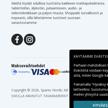
Meiltä löydät edullisia tuotteita kaikkeen matkapuhelimista
tabletteihin, älykotiin, pelaamiseen, audio- ja
videotekniikkaan ja paljon muuta. Shoppaile turvallisesti ja
nopeasti, sillä lähetämme tuotteet suoraan
varastostamme.
KÄYTÄMME EVÄSTE
Parhaan mahdollisen
Maksuvaihtoehdot
Evästeitä voidaan kä
siitä, miten
Google käs
Painamalla ”Hyväksy 
laitteellesi. Suostum
Copyright © 2026, Spares Nordic AB
meihin yhteyttä saada
SIVULLA MAINITUT TAVARAMERKIT OVAT OMISTAJIENSA O
HYVÄKS