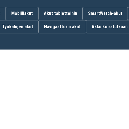
t
Mobiiliakut
Akut tabletteihin
SmartWatch-akut
Graco 2791DIG1
Työkalujen akut
Navigaattorin akut
Akku koiratutkaan
Graco 2795DIG1
Graco A3940
Motorola MBP33
Oricom SC700