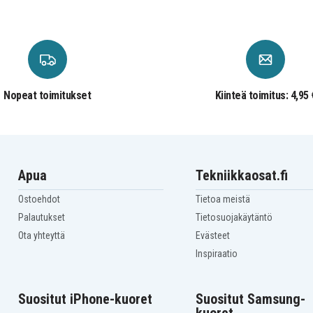
Nopeat toimitukset
Kiinteä toimitus: 4,95 
Apua
Tekniikkaosat.fi
Ostoehdot
Tietoa meistä
Palautukset
Tietosuojakäytäntö
Ota yhteyttä
Evästeet
Inspiraatio
Suositut iPhone-kuoret
Suositut Samsung-