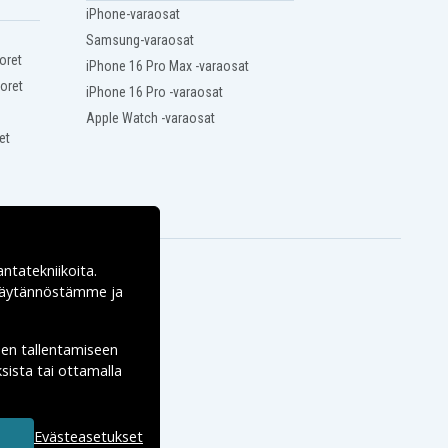
iPhone-varaosat
Samsung-varaosat
oret
iPhone 16 Pro Max -varaosat
oret
iPhone 16 Pro -varaosat
Apple Watch -varaosat
et
antatekniikoita.
ekäytännöstämme ja
den tallentamiseen
sista tai ottamalla
Evästeasetukset