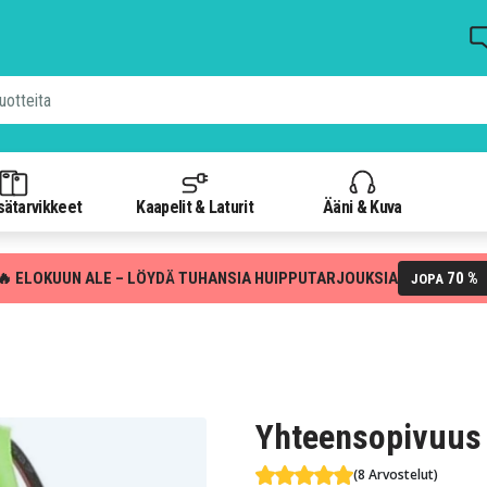
isätarvikkeet
Kaapelit & Laturit
Ääni & Kuva
🔥 ELOKUUN ALE – LÖYDÄ TUHANSIA HUIPPUTARJOUKSIA
70 %
JOPA
Yhteensopivuus 
(8 Arvostelut)