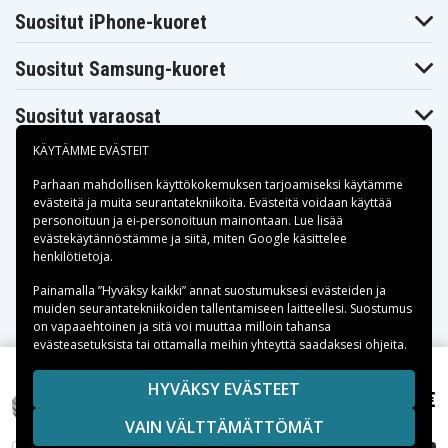
Suositut iPhone-kuoret
Suositut Samsung-kuoret
Suositut varaosat
KÄYTÄMME EVÄSTEIT
Parhaan mahdollisen käyttökokemuksen tarjoamiseksi käytämme
evästeitä
ja muita seurantatekniikoita. Evästeitä voidaan käyttää
personoituun ja ei-personoituun mainontaan. Lue lisää
Maksuvaihtoehdot
evästekäytännöstämme ja siitä, miten
Google käsittelee
henkilötietoja
.
Toimitusvaihtoehdot
Painamalla ”Hyväksy kaikki” annat suostumuksesi evästeiden ja
muiden seurantatekniikoiden tallentamiseen laitteellesi. Suostumus
on vapaaehtoinen ja sitä voi muuttaa milloin tahansa
evästeasetuksista tai ottamalla meihin yhteyttä saadaksesi ohjeita.
Copyright © 2026, Spares Nordic AB
HYVÄKSY EVÄSTEET
66,55 €
H1812 laitteelle Panasonic, 18V, 3000 mAh
SIVULLA MAINITUT TAVARAMERKIT OVAT OMISTAJIENSA
VAIN VÄLTTÄMÄTTÖMÄT
OMAISUUTTA.