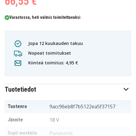
66,55 €
0
1
Varastossa, heti valmis toimitettavaksi
Jopa 12 kuukauden takuu
Nopeat toimitukset
Kiinteä toimitus: 4,95 €
Tuotetiedot
9acc96eb8f7b5122ea5f37157
Tuotenro
18 V
Jännite
Panasonic
Sopii merkkiin