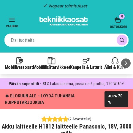
Nopeat toimitukset
Item
0
2
of
VALIKKO
OSTOSKORI
3
Mobiilivaraosat
Mobiililisätarvikkeet
Kaapelit & Laturit
Ääni & Kuva
P
Päivän superdiili - 31%
Latausasema, jossa on 6 porttia, 120 W 🔌⚡
🔥 ELOKUUN ALE – LÖYDÄ TUHANSIA
70
JOPA
HUIPPUTARJOUKSIA
%
(2 Arvostelut)
Akku laitteelle H1812 laitteelle Panasonic, 18V, 3000