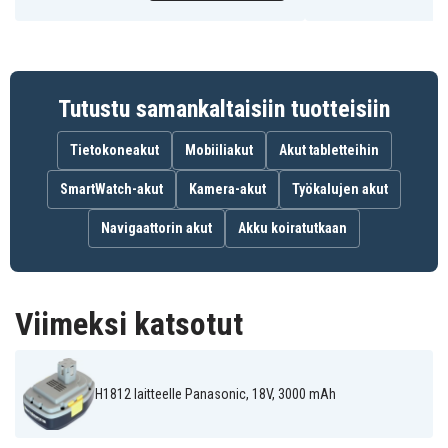
Panasonic
Panasonic
Panasonic
EY3796B(FlashLight)
EY6450
EY6450GQKW
Panasonic
Panasonic
Panasonic EY6950
EY6950GQKW
EY9251B
Panasonic
Panasonic
EY971064504
H1812
Tutustu samankaltaisiin tuotteisiin
Tietokoneakut
Mobiiliakut
Akut tabletteihin
SmartWatch-akut
Kamera-akut
Työkalujen akut
Navigaattorin akut
Akku koiratutkaan
Viimeksi katsotut
H1812 laitteelle Panasonic, 18V, 3000 mAh