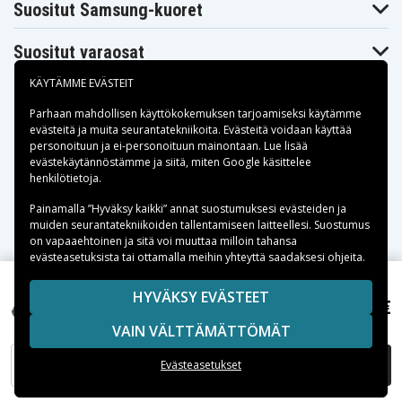
Suositut Samsung-kuoret
Suositut varaosat
KÄYTÄMME EVÄSTEIT
Parhaan mahdollisen käyttökokemuksen tarjoamiseksi käytämme
evästeitä
ja muita seurantatekniikoita. Evästeitä voidaan käyttää
personoituun ja ei-personoituun mainontaan. Lue lisää
Maksuvaihtoehdot
evästekäytännöstämme ja siitä, miten
Google käsittelee
henkilötietoja
.
Toimitusvaihtoehdot
Painamalla ”Hyväksy kaikki” annat suostumuksesi evästeiden ja
muiden seurantatekniikoiden tallentamiseen laitteellesi. Suostumus
on vapaaehtoinen ja sitä voi muuttaa milloin tahansa
evästeasetuksista tai ottamalla meihin yhteyttä saadaksesi ohjeita.
Copyright © 2026, Spares Nordic AB
HYVÄKSY EVÄSTEET
10,99 €
Harman/kardon Onyx studio 3 jne
SIVULLA MAINITUT TAVARAMERKIT OVAT OMISTAJIENSA
VAIN VÄLTTÄMÄTTÖMÄT
OMAISUUTTA.
LISÄÄ OSTOSKORIIN
Evästeasetukset