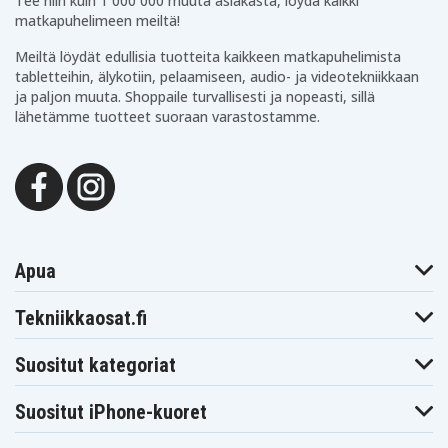
Tee niin kuin 1 000 000 muuta asiakasta, löydä kaikki
matkapuhelimeen meiltä!
Meiltä löydät edullisia tuotteita kaikkeen matkapuhelimista
tabletteihin, älykotiin, pelaamiseen, audio- ja videotekniikkaan
ja paljon muuta. Shoppaile turvallisesti ja nopeasti, sillä
lähetämme tuotteet suoraan varastostamme.
Apua
Tekniikkaosat.fi
Suositut kategoriat
Suositut iPhone-kuoret