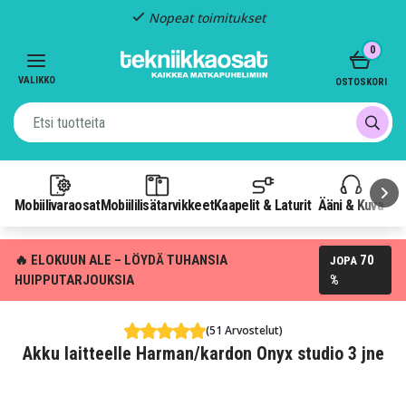
Nopeat toimitukset
Item
0
2
of
VALIKKO
OSTOSKORI
3
Mobiilivaraosat
Mobiililisätarvikkeet
Kaapelit & Laturit
Ääni & Kuva
P
🔥 ELOKUUN ALE – LÖYDÄ TUHANSIA
70
JOPA
HUIPPUTARJOUKSIA
%
(51 Arvostelut)
Akku laitteelle Harman/kardon Onyx studio 3 jne