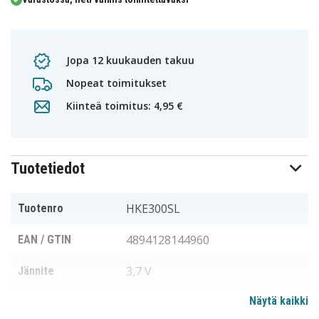
Jopa 12 kuukauden takuu
Nopeat toimitukset
Kiinteä toimitus: 4,95 €
Tuotetiedot
HKE300SL
Tuotenro
4894128144960
EAN / GTIN
3,7 V
Jännite
Näytä kaikki
Harman
Sopii merkkiin