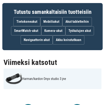
Tutustu samankaltaisiin tuotteisiin
Tietokoneakut
Mobiiliakut
Akut tabletteihin
SmartWatch-akut
Kamera-akut
Työkalujen akut
Navigaattorin akut
Akku koiratutkaan
Viimeksi katsotut
Harman/kardon Onyx studio 3 jne