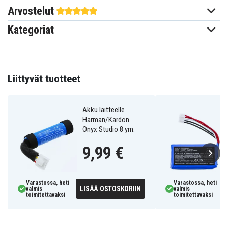
Arvostelut
69,26 x 20,40 x 20,40 mm
Mitat
Kategoriat
2600 mAh
Kapasiteetti
Akku korvaa:
Liittyvät tuotteet
CP-HK02
Akku laitteelle
Akku on yhteensopiva seuraavien mallien kanssa:
Harman/Kardon
Onyx Studio 8 ym.
Harman/kardon
Onyx studio 3
9,99 €
Varastossa, heti
Varastossa, heti
LISÄÄ OSTOSKORIIN
valmis
valmis
toimitettavaksi
toimitettavaksi