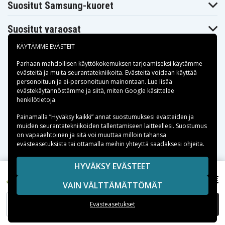
Suositut Samsung-kuoret
HP Pavilion
HP Pavilion
HP Pavilion
DV2125NR
DV2125TX
DV2126EA
HP Pavilion
HP Pavilion
HP Pavilion
Suositut varaosat
DV2126TU
DV2126TX
DV2127TX
HP Pavilion
HP Pavilion
HP Pavilion
KÄYTÄMME EVÄSTEIT
DV2128TX
DV2129EA
DV2129US
HP Pavilion
HP Pavilion
HP Pavilion
DV2130EA
DV2130LA
DV2130TX
Parhaan mahdollisen käyttökokemuksen tarjoamiseksi käytämme
evästeitä
HP Pavilion
ja muita seurantatekniikoita. Evästeitä voidaan käyttää
HP Pavilion
HP Pavilion
DV2130US
DV2131EA
DV2131TX
personoituun ja ei-personoituun mainontaan. Lue lisää
Maksuvaihtoehdot
HP Pavilion
HP Pavilion
HP Pavilion
evästekäytännöstämme ja siitä, miten
Google käsittelee
DV2132EA
DV2132TX
DV2133EA
henkilötietoja
.
HP Pavilion
HP Pavilion
HP Pavilion
DV2133TX
DV2134EA
DV2134TX
Toimitusvaihtoehdot
Painamalla ”Hyväksy kaikki” annat suostumuksesi evästeiden ja
HP Pavilion
HP Pavilion
HP Pavilion
muiden seurantatekniikoiden tallentamiseen laitteellesi. Suostumus
DV2134US
DV2135BR
DV2135LA
on vapaaehtoinen ja sitä voi muuttaa milloin tahansa
HP Pavilion
HP Pavilion
HP Pavilion
evästeasetuksista tai ottamalla meihin yhteyttä saadaksesi ohjeita.
DV2137TX
DV2138TX
DV2138XX
HP Pavilion
HP Pavilion
HP Pavilion
DV2139TX
DV2140LA
DV2140TX
Copyright © 2026, Spares Nordic AB
HYVÄKSY EVÄSTEET
HP Pavilion
HP Pavilion
HP Pavilion
SIVULLA MAINITUT TAVARAMERKIT OVAT OMISTAJIENSA
5,19 €
DV2141TX
DV2144TX
DV2145BR
HP Pavilion DV2023TU, 3.0V, 200 mAh
VAIN VÄLTTÄMÄTTÖMÄT
OMAISUUTTA.
HP Pavilion
HP Pavilion
HP Pavilion
DV2145TX
DV2146TX
DV2147EA
LISÄÄ OSTOSKORIIN
Evästeasetukset
HP Pavilion
HP Pavilion
HP Pavilion
DV2147TX
DV2148TX
DV2149EA
HP Pavilion
HP Pavilion
HP Pavilion