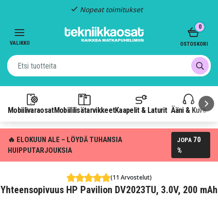
Nopeat toimitukset
Item
0
2
of
VALIKKO
OSTOSKORI
3
Mobiilivaraosat
Mobiililisätarvikkeet
Kaapelit & Laturit
Ääni & Kuva
P
🔥 ELOKUUN ALE – LÖYDÄ TUHANSIA
70
JOPA
HUIPPUTARJOUKSIA
%
(11 Arvostelut)
Yhteensopivuus HP Pavilion DV2023TU, 3.0V, 200 mAh