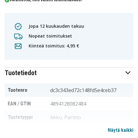
Jopa 12 kuukauden takuu
Nopeat toimitukset
Kiinteä toimitus: 4,95 €
Tuotetiedot
dc3c343ed72c148fd5e4ceb37
Tuotenro
4894128082484
EAN / GTIN
Akku, Paristo
Tuotetyyppi
Näytä kaikki
3,0 V
Jännite