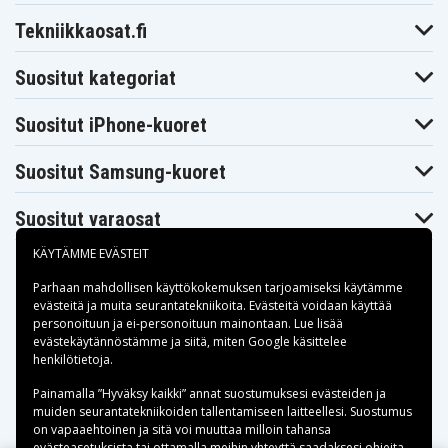
Tekniikkaosat.fi
Suositut kategoriat
Suositut iPhone-kuoret
Suositut Samsung-kuoret
Suositut varaosat
KÄYTÄMME EVÄSTEIT
Parhaan mahdollisen käyttökokemuksen tarjoamiseksi käytämme
evästeitä
ja muita seurantatekniikoita. Evästeitä voidaan käyttää
personoituun ja ei-personoituun mainontaan. Lue lisää
Maksuvaihtoehdot
evästekäytännöstämme ja siitä, miten
Google käsittelee
henkilötietoja
.
Toimitusvaihtoehdot
Painamalla ”Hyväksy kaikki” annat suostumuksesi evästeiden ja
muiden seurantatekniikoiden tallentamiseen laitteellesi. Suostumus
on vapaaehtoinen ja sitä voi muuttaa milloin tahansa
evästeasetuksista tai ottamalla meihin yhteyttä saadaksesi ohjeita.