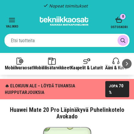
Nopeat toimitukset
Item
0
2
of
VALIKKO
OSTOSKORI
3
Mobiilivaraosat
Mobiililisätarvikkeet
Kaapelit & Laturit
Ääni & Kuva
P
🔥 ELOKUUN ALE – LÖYDÄ TUHANSIA
70
JOPA
HUIPPUTARJOUKSIA
%
Huawei Mate 20 Pro Läpinäkyvä Puhelinkotelo
Avokado