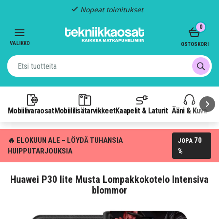
Nopeat toimitukset
Item
0
2
of
VALIKKO
OSTOSKORI
3
Mobiilivaraosat
Mobiililisätarvikkeet
Kaapelit & Laturit
Ääni & Kuva
P
🔥 ELOKUUN ALE – LÖYDÄ TUHANSIA
70
JOPA
HUIPPUTARJOUKSIA
%
Huawei P30 lite Musta Lompakkokotelo Intensiva
blommor