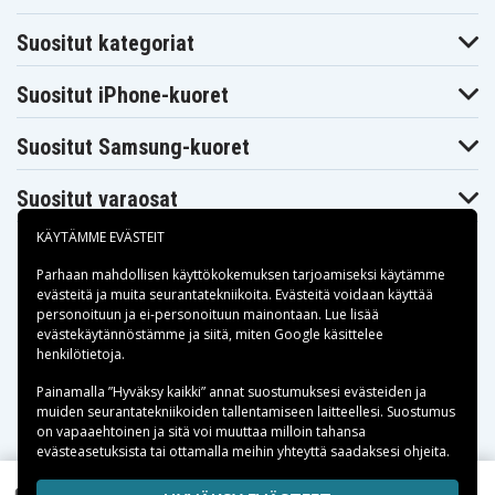
Suositut kategoriat
Suositut iPhone-kuoret
Suositut Samsung-kuoret
Suositut varaosat
KÄYTÄMME EVÄSTEIT
Parhaan mahdollisen käyttökokemuksen tarjoamiseksi käytämme
evästeitä
ja muita seurantatekniikoita. Evästeitä voidaan käyttää
personoituun ja ei-personoituun mainontaan. Lue lisää
Maksuvaihtoehdot
evästekäytännöstämme ja siitä, miten
Google käsittelee
henkilötietoja
.
Toimitusvaihtoehdot
Painamalla ”Hyväksy kaikki” annat suostumuksesi evästeiden ja
muiden seurantatekniikoiden tallentamiseen laitteellesi. Suostumus
on vapaaehtoinen ja sitä voi muuttaa milloin tahansa
evästeasetuksista tai ottamalla meihin yhteyttä saadaksesi ohjeita.