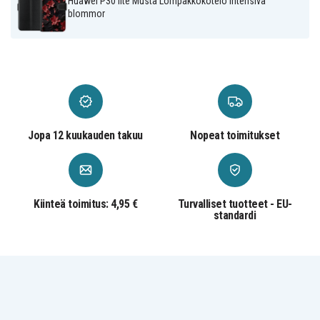
Huawei P30 lite Musta Lompakkokotelo Intensiva
blommor
Keinonahka
Materiaali
Jopa 12 kuukauden takuu
Nopeat toimitukset
Kiinteä toimitus: 4,95 €
Turvalliset tuotteet - EU-
standardi