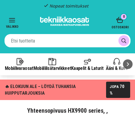
Nopeat toimitukset
Item
0
2
of
VALIKKO
OSTOSKORI
3
Mobiilivaraosat
Mobiililisätarvikkeet
Kaapelit & Laturit
Ääni & Kuva
P
🔥 ELOKUUN ALE – LÖYDÄ TUHANSIA
70
JOPA
HUIPPUTARJOUKSIA
%
Yhteensopivuus HX9900 series, ,