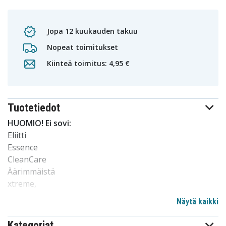
Jopa 12 kuukauden takuu
Nopeat toimitukset
Kiinteä toimitus: 4,95 €
Tuotetiedot
HUOMIO! Ei sovi:
Eliitti
Essence
CleanCare
Äärimmäistä
xtreme,
PowerUp HX3100 -sarja
Näytä kaikki
HX3200 sarja
HX3400 sarja
Kategoriat