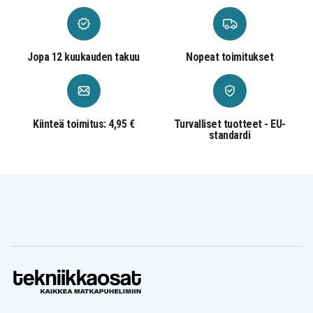
Topblue V2.0
Vertu
Svp XTHINN-590
blu
Constellation
Vivitar DVR-
Vertu RHV-8
Vertu RM-267v
850W
Vivitar DVR850W
Vivitar V8027
Vivitar VT328
Jopa 12 kuukauden takuu
Nopeat toimitukset
Vivitar ViviCam
Vivitar ViviCam
Vivitar ViviCam
8027
8225
T328
Vivitar ViviCam
Vodafone Mini
Vodafone Mini
V8225
D100
D101
Kiinteä toimitus: 4,95 €
Turvalliset tuotteet - EU-
standardi