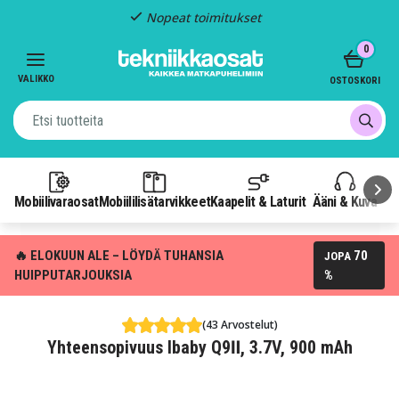
Nopeat toimitukset
Item
0
2
of
VALIKKO
OSTOSKORI
3
Mobiilivaraosat
Mobiililisätarvikkeet
Kaapelit & Laturit
Ääni & Kuva
P
🔥 ELOKUUN ALE – LÖYDÄ TUHANSIA
70
JOPA
HUIPPUTARJOUKSIA
%
(43 Arvostelut)
Yhteensopivuus Ibaby Q9Ⅱ, 3.7V, 900 mAh