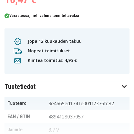
Varastossa, heti valmis toimitettavaksi
Jopa 12 kuukauden takuu
Nopeat toimitukset
Kiinteä toimitus: 4,95 €
Tuotetiedot
3e4665ed1741e001f7376fe82
Tuotenro
4894128037057
EAN / GTIN
3,7 V
Jännite