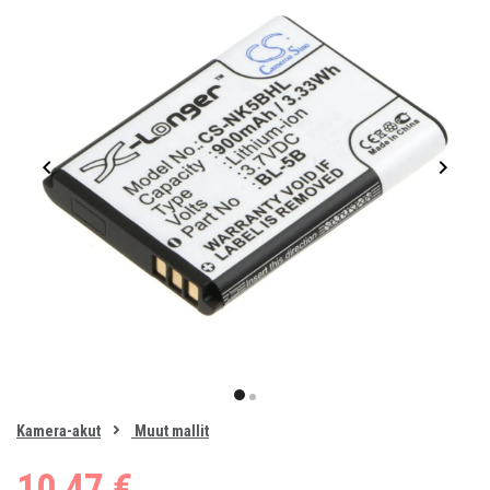
Item
1
item
item
of
0
Kamera-akut
Muut mallit
1
2
10,47 €