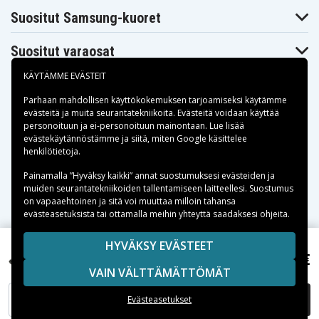
Suositut Samsung-kuoret
Suositut varaosat
KÄYTÄMME EVÄSTEIT
Parhaan mahdollisen käyttökokemuksen tarjoamiseksi käytämme
evästeitä
ja muita seurantatekniikoita. Evästeitä voidaan käyttää
personoituun ja ei-personoituun mainontaan. Lue lisää
Maksuvaihtoehdot
evästekäytännöstämme ja siitä, miten
Google käsittelee
henkilötietoja
.
Toimitusvaihtoehdot
Painamalla ”Hyväksy kaikki” annat suostumuksesi evästeiden ja
muiden seurantatekniikoiden tallentamiseen laitteellesi. Suostumus
on vapaaehtoinen ja sitä voi muuttaa milloin tahansa
evästeasetuksista tai ottamalla meihin yhteyttä saadaksesi ohjeita.
Copyright © 2026, Spares Nordic AB
HYVÄKSY EVÄSTEET
10,47 €
SIVULLA MAINITUT TAVARAMERKIT OVAT OMISTAJIENSA
Ibaby Q9Ⅱ, 3.7V, 900 mAh
VAIN VÄLTTÄMÄTTÖMÄT
OMAISUUTTA.
LISÄÄ OSTOSKORIIN
Evästeasetukset