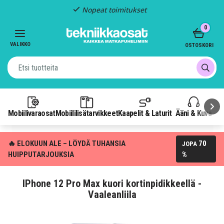
Nopeat toimitukset
Item
0
2
of
VALIKKO
OSTOSKORI
3
Mobiilivaraosat
Mobiililisätarvikkeet
Kaapelit & Laturit
Ääni & Kuva
P
🔥 ELOKUUN ALE – LÖYDÄ TUHANSIA
70
JOPA
HUIPPUTARJOUKSIA
%
IPhone 12 Pro Max kuori kortinpidikkeellä -
Vaaleanliila