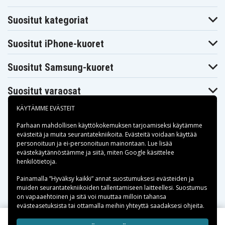
Suositut kategoriat
Suositut iPhone-kuoret
Suositut Samsung-kuoret
Suositut varaosat
KÄYTÄMME EVÄSTEIT
Parhaan mahdollisen käyttökokemuksen tarjoamiseksi käytämme
evästeitä
ja muita seurantatekniikoita. Evästeitä voidaan käyttää
personoituun ja ei-personoituun mainontaan. Lue lisää
Maksuvaihtoehdot
evästekäytännöstämme ja siitä, miten
Google käsittelee
henkilötietoja
.
Toimitusvaihtoehdot
Painamalla ”Hyväksy kaikki” annat suostumuksesi evästeiden ja
muiden seurantatekniikoiden tallentamiseen laitteellesi. Suostumus
on vapaaehtoinen ja sitä voi muuttaa milloin tahansa
evästeasetuksista tai ottamalla meihin yhteyttä saadaksesi ohjeita.