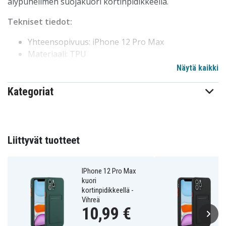
älypuhelimen suojakuori kortinpidikkeellä.
Tekniset tiedot:
Yhteensopivuus: iPhone 12 Pro Max
Materiaali: TPU
Väri: Vaaleanliila
Näytä kaikki
Kategoriat
101126299B
Tuotenro
Kuoret
Tuotetyyppi
Korttipaikat
Ominaisuus
Liittyvät tuotteet
Violetti
Väri
IPhone 12 Pro Max
kuori
kortinpidikkeellä -
Vihreä
10,99 €