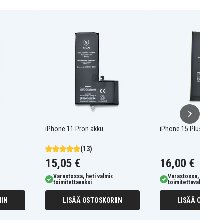
iPhone 11 Pron akku
iPhone 15 Plus akku
(13)
15,05 €
16,00 €
Varastossa, heti valmis
Varastossa, heti valm
toimitettavaksi
toimitettavaksi
IIN
LISÄÄ OSTOSKORIIN
LISÄÄ OSTOSKO