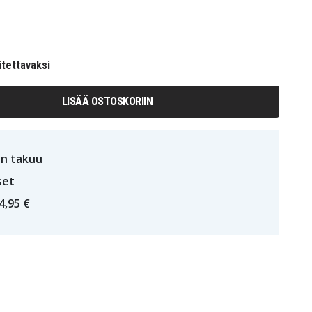
itettavaksi
LISÄÄ OSTOSKORIIN
n takuu
set
4,95 €