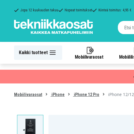
Jopa 12 kuukauden takuu
Nopeat toimitukset
Kiinteä toimitus: 4,95 €
Kaikki tuotteet
Mobiilivaraosat
Mobiilil
iPhone 12/12
Mobiilivaraosat
iPhone
iPhone 12 Pro