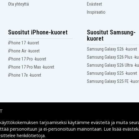
Ota yhteyttä
Evästeet
Inspiraatio
Suositut iPhone-kuoret
Suositut Samsung-
kuoret
iPhone 17 -kuoret
Samsung Galaxy S26 -kuoret
iPhone Air -kuoret
Samsung Galaxy S26 Plus -ku
iPhone 17 Pro -kuoret
Samsung Galaxy S26 Ultra -ku
iPhone 17 Pro Max -kuoret
Samsung Galaxy S25 -kuoret
iPhone 17e -kuoret
Samsung Galaxy S25 FE -kuor
IT
 käyttökokemuksen tarjoamiseksi käytämme
evästeitä
ja muita seur
Toimitusvaihtoehdot
yttää personoituun ja ei-personoituun mainontaan. Lue lisää eväst
ittelee henkilötietoja
.