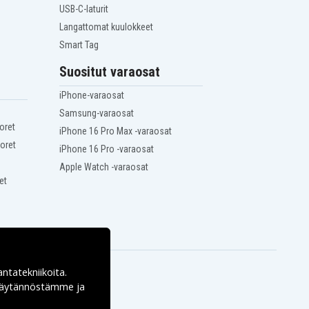
USB-C-laturit
Langattomat kuulokkeet
Smart Tag
Suositut varaosat
iPhone-varaosat
Samsung-varaosat
oret
iPhone 16 Pro Max -varaosat
oret
iPhone 16 Pro -varaosat
Apple Watch -varaosat
et
antatekniikoita.
ekäytännöstämme ja