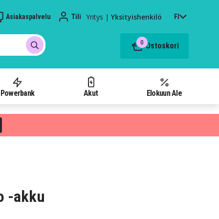
Yritys
|
Yksityishenkilö
Asiakaspalvelu
Tili
FI
0
Ostoskori
Powerbank
Akut
Elokuun Ale
o -akku