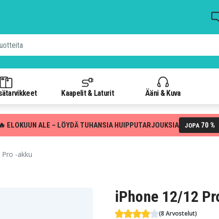
isätarvikkeet
Kaapelit & Laturit
Ääni & Kuva
🔥 ELOKUUN ALE – LÖYDÄ TUHANSIA HUIPPUTARJOUKSIA
70 %
JOPA
 Pro -akku
iPhone 12/12 Pr
(8 Arvostelut)