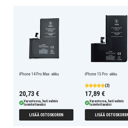
Kapasiteetti:
2815 mAh
IP12P-BATT
Tuotenro
7350101657683
EAN / GTIN
Varaosa
Tuotetyyppi
SiGN
Merkki
iPhone 14 Pro Max -akku
iPhone 15 Pro -akku
(2)
20,73 €
17,89 €
Varastossa, heti valmis
Varastossa, heti valmis
toimitettavaksi
toimitettavaksi
LISÄÄ OSTOSKORIIN
LISÄÄ OSTOSKORII