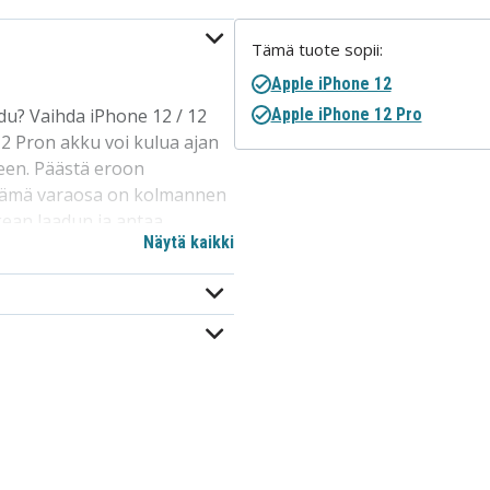
Tämä tuote sopii:
Apple iPhone 12
du? Vaihda iPhone 12 / 12
Apple iPhone 12 Pro
2 Pron akku voi kulua ajan
een. Päästä eroon
 Tämä varaosa on kolmannen
ean laadun ja antaa
Näytä kaikki
.
at kustannukset, vaihda
astaavaan kuntoon. IPhone
a siellä on hyödyllisiä
 korjausprosessin läpi.