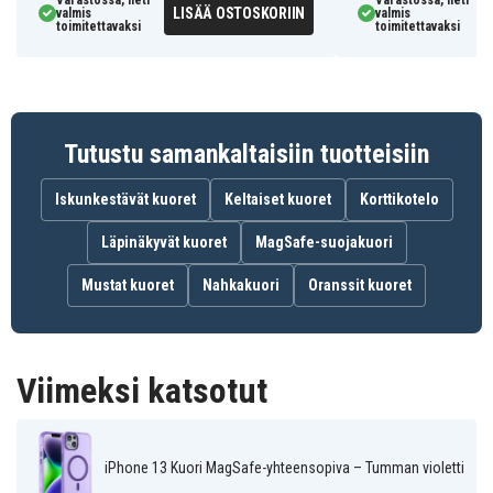
Varastossa, heti
Varastossa, heti
LISÄÄ OSTOSKORIIN
valmis
valmis
toimitettavaksi
toimitettavaksi
660174629D
Tuotenro
Kuoret
Tuotetyyppi
Yhteensopiva langattoman latauksen
Tutustu samankaltaisiin tuotteisiin
Ominaisuus
kanssa
Iskunkestävät kuoret
Keltaiset kuoret
Korttikotelo
Violetti
Väri
Läpinäkyvät kuoret
MagSafe-suojakuori
Muovi
Materiaali
Mustat kuoret
Nahkakuori
Oranssit kuoret
Viimeksi katsotut
iPhone 13 Kuori MagSafe-yhteensopiva – Tumman violetti