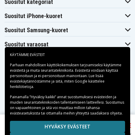
Suositut kategoriat
Suositut iPhone-kuoret
Suositut Samsung-kuoret
Suositut varaosat
KÄYTÄMME EVÄSTEIT
Parhaan mahdollisen käyttökokemuksen tarjoamiseksi käytämme
evästeitä
ja muita seurantatekniikoita. Evästeitä voidaan käyttää
personoituun ja ei-personoituun mainontaan. Lue lisää
Maksuvaihtoehdot
evästekäytännöstämme ja siitä, miten
Google käsittelee
henkilötietoja
.
Toimitusvaihtoehdot
Painamalla ”Hyväksy kaikki” annat suostumuksesi evästeiden ja
muiden seurantatekniikoiden tallentamiseen laitteellesi. Suostumus
on vapaaehtoinen ja sitä voi muuttaa milloin tahansa
evästeasetuksista tai ottamalla meihin yhteyttä saadaksesi ohjeita.
8,48 €
Copyright © 2026, Spares Nordic AB
HYVÄKSY EVÄSTEET
iPhone 13 Kuori MagSafe-yhteensopiva – Tumman
SIVULLA MAINITUT TAVARAMERKIT OVAT OMISTAJIENSA
violetti