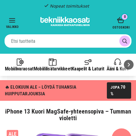
Nopeat toimitukset
Item
0
2
of
VALIKKO
OSTOSKORI
3
Mobiilivaraosat
Mobiililisätarvikkeet
Kaapelit & Laturit
Ääni & Kuva
P
🔥 ELOKUUN ALE – LÖYDÄ TUHANSIA
70
JOPA
HUIPPUTARJOUKSIA
%
iPhone 13 Kuori MagSafe-yhteensopiva – Tumman
violetti
ALE