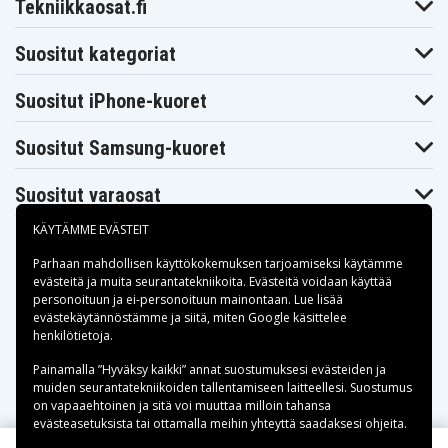
Tekniikkaosat.fi
Suositut kategoriat
Suositut iPhone-kuoret
Suositut Samsung-kuoret
Suositut varaosat
KÄYTÄMME EVÄSTEIT
Parhaan mahdollisen käyttökokemuksen tarjoamiseksi käytämme
evästeitä
ja muita seurantatekniikoita. Evästeitä voidaan käyttää
personoituun ja ei-personoituun mainontaan. Lue lisää
Maksuvaihtoehdot
evästekäytännöstämme ja siitä, miten
Google käsittelee
henkilötietoja
.
Toimitusvaihtoehdot
Painamalla ”Hyväksy kaikki” annat suostumuksesi evästeiden ja
muiden seurantatekniikoiden tallentamiseen laitteellesi. Suostumus
on vapaaehtoinen ja sitä voi muuttaa milloin tahansa
evästeasetuksista tai ottamalla meihin yhteyttä saadaksesi ohjeita.