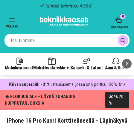
Kiinteä toimitus: 4,95 €
Item
0
3
of
VALIKKO
OSTOSKORI
3
Mobiilivaraosat
Mobiililisätarvikkeet
Kaapelit & Laturit
Ääni & Kuva
P
Päivän superdiili - 31%
Latausasema, jossa on 6 porttia, 120 W 🔌⚡
🔥 ELOKUUN ALE – LÖYDÄ TUHANSIA
70
JOPA
HUIPPUTARJOUKSIA
%
iPhone 16 Pro Kuori Korttitelineellä - Läpinäkyvä