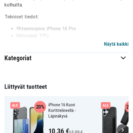
kolhuilta.
Tekniset tiedot:
Yhteensopiva: iPhone 16 Pro
Materiaali: TPU
Kortin haltija: Kyllä.
Näytä kaikki
Väri: Läpinäkyvä
Kategoriat
6601113195A
Tuotenro
Kuoret
Tuotetyyppi
Liittyvät tuotteet
Korttipaikat
Ominaisuus
Läpinäkyvä
Väri
iPhone 16 Kuori
ALE
ALE
20%
24
Korttitelineellä -
Läpinäkyvä
Muovi
Materiaali
10,36 €
12,99 €