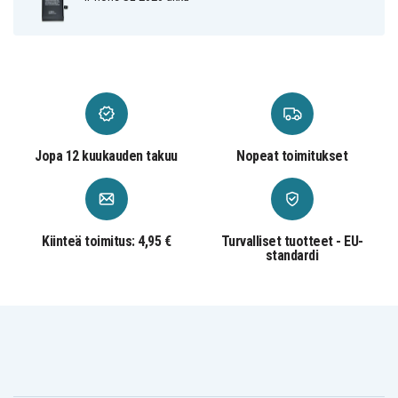
Jopa 12 kuukauden takuu
Nopeat toimitukset
Kiinteä toimitus: 4,95 €
Turvalliset tuotteet - EU-
standardi
SN-IPSE2020
Tuotenro
7350101654132
EAN / GTIN
Varaosa
Tuotetyyppi