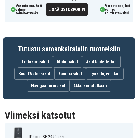
CE-merkitty ja täyttää eurooppalaiset määräykset ja
Varastossa, heti
Varastossa, heti
ohjeet.
LISÄÄ OSTOSKORIIN
valmis
valmis
toimitettavaksi
toimitettavaksi
Halpa vaihtaa itse
Akun vaihtaminen itse on halpaa, mikä on suurin syy
siihen, miksi monet ihmiset tekevät sen. Verrattuna
Tutustu samankaltaisiin tuotteisiin
mobiilikorjaukseen valtuutetussa korjaamossa voit
säästää useita satoja kruunuja. Joten hyödynnä
Tietokoneakut
Mobiiliakut
Akut tabletteihin
tilaisuus tehdä kuten monet muutkin - vaihda akku
edullisesti itse jo tänään!
SmartWatch-akut
Kamera-akut
Työkalujen akut
Ominaisuudet:
Navigaattorin akut
Akku koiratutkaan
Sopii: iPhone SE 2020
Varaosa: Akku
Akun kapasiteetti: 1821 mAh
Viimeksi katsotut
Merkki: Sign
IPhone SE 2020 akku