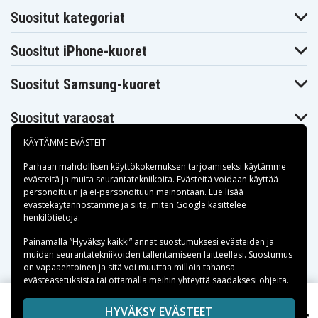
Suositut kategoriat
Suositut iPhone-kuoret
Suositut Samsung-kuoret
Suositut varaosat
KÄYTÄMME EVÄSTEIT
Parhaan mahdollisen käyttökokemuksen tarjoamiseksi käytämme
evästeitä
ja muita seurantatekniikoita. Evästeitä voidaan käyttää
personoituun ja ei-personoituun mainontaan. Lue lisää
Maksuvaihtoehdot
evästekäytännöstämme ja siitä, miten
Google käsittelee
henkilötietoja
.
Toimitusvaihtoehdot
Painamalla ”Hyväksy kaikki” annat suostumuksesi evästeiden ja
muiden seurantatekniikoiden tallentamiseen laitteellesi. Suostumus
on vapaaehtoinen ja sitä voi muuttaa milloin tahansa
evästeasetuksista tai ottamalla meihin yhteyttä saadaksesi ohjeita.
Copyright © 2026, Spares Nordic AB
HYVÄKSY EVÄSTEET