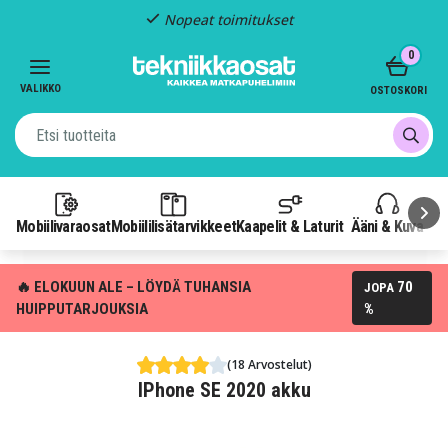
Kiinteä toimitus: 4,95
Item
0
3
of
VALIKKO
OSTOSKORI
3
Mobiilivaraosat
Mobiililisätarvikkeet
Kaapelit & Laturit
Ääni & Kuva
P
🔥 ELOKUUN ALE – LÖYDÄ TUHANSIA
70
JOPA
HUIPPUTARJOUKSIA
%
(18 Arvostelut)
IPhone SE 2020 akku