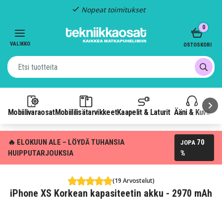
Kiinteä toimitus: 4,95 €
Item
0
3
of
VALIKKO
OSTOSKORI
3
Mobiilivaraosat
Mobiililisätarvikkeet
Kaapelit & Laturit
Ääni & Kuva
P
🔥 ELOKUUN ALE – LÖYDÄ TUHANSIA
70
JOPA
HUIPPUTARJOUKSIA
%
(19 Arvostelut)
iPhone XS Korkean kapasiteetin akku - 2970 mAh