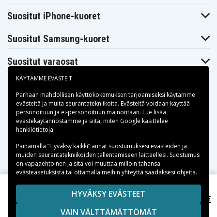
Suositut iPhone-kuoret
Suositut Samsung-kuoret
Suositut varaosat
KÄYTÄMME EVÄSTEIT
Parhaan mahdollisen käyttökokemuksen tarjoamiseksi käytämme
evästeitä
ja muita seurantatekniikoita. Evästeitä voidaan käyttää
personoituun ja ei-personoituun mainontaan. Lue lisää
Maksuvaihtoehdot
evästekäytännöstämme ja siitä, miten
Google käsittelee
henkilötietoja
.
Toimitusvaihtoehdot
Painamalla ”Hyväksy kaikki” annat suostumuksesi evästeiden ja
muiden seurantatekniikoiden tallentamiseen laitteellesi. Suostumus
on vapaaehtoinen ja sitä voi muuttaa milloin tahansa
evästeasetuksista tai ottamalla meihin yhteyttä saadaksesi ohjeita.
Copyright © 2026, Spares Nordic AB
HYVÄKSY EVÄSTEET
15,90 €
iPhone XS Korkean kapasiteetin akku - 2970 mAh
SIVULLA MAINITUT TAVARAMERKIT OVAT OMISTAJIENSA
VAIN VÄLTTÄMÄTTÖMÄT
OMAISUUTTA.