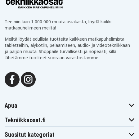
Yhteensopivuus: iPhone XS
CE-merkitty: Kyllä
Turvallisuus: Ylilataussuoja, oikosulkusuoja,
Tee niin kuin 1 000 000 muuta asiakasta, löydä kaikki
ylijännitesuoja
matkapuhelimeen meiltä!
Kolmannen osapuolen valmistama: Kyllä
Meiltä löydät edullisia tuotteita kaikkeen matkapuhelimista
tabletteihin, älykotiin, pelaamiseen, audio- ja videotekniikkaan
IXSHC-BATT
Tuotenro
ja paljon muuta. Shoppaile turvallisesti ja nopeasti, sillä
lähetämme tuotteet suoraan varastostamme.
7350101658925
EAN / GTIN
Varaosa
Tuotetyyppi
Apua
Tekniikkaosat.fi
Suositut kategoriat