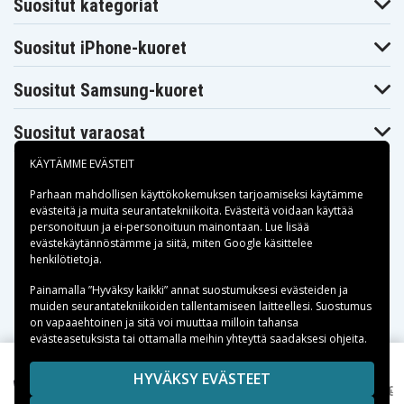
Suositut kategoriat
Suositut iPhone-kuoret
Suositut Samsung-kuoret
Suositut varaosat
KÄYTÄMME EVÄSTEIT
Parhaan mahdollisen käyttökokemuksen tarjoamiseksi käytämme
evästeitä
ja muita seurantatekniikoita. Evästeitä voidaan käyttää
personoituun ja ei-personoituun mainontaan. Lue lisää
Maksuvaihtoehdot
evästekäytännöstämme ja siitä, miten
Google käsittelee
henkilötietoja
.
Toimitusvaihtoehdot
Painamalla ”Hyväksy kaikki” annat suostumuksesi evästeiden ja
muiden seurantatekniikoiden tallentamiseen laitteellesi. Suostumus
on vapaaehtoinen ja sitä voi muuttaa milloin tahansa
evästeasetuksista tai ottamalla meihin yhteyttä saadaksesi ohjeita.
Copyright © 2026, Spares Nordic AB
HYVÄKSY EVÄSTEET
7,95 €
iRobot 5/6/7/8/9/ i7/E3/E5 pyöränrenkaat, 4kpl
9,99 €
SIVULLA MAINITUT TAVARAMERKIT OVAT OMISTAJIENSA