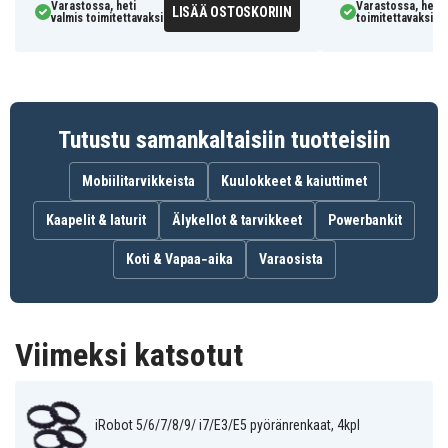
Varastossa, heti
Varastossa, heti 
TBD06035231
Tuotenro
LISÄÄ OSTOSKORIIN
valmis toimitettavaksi
toimitettavaksi
Pölynimurin tarvikkeet
Tuotetyyppi
Musta
Väri
Tutustu samankaltaisiin tuotteisiin
Muovi
Materiaali
Mobiilitarvikkeista
Kuulokkeet & kaiuttimet
Kaapelit & laturit
Älykellot & tarvikkeet
Powerbankit
Koti & Vapaa‑aika
Varaosista
Viimeksi katsotut
iRobot 5/6/7/8/9/ i7/E3/E5 pyöränrenkaat, 4kpl