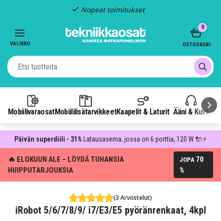
Nopeat toimitukset
Item
0
2
of
VALIKKO
OSTOSKORI
3
Mobiilivaraosat
Mobiililisätarvikkeet
Kaapelit & Laturit
Ääni & Kuva
P
Päivän superdiili - 31%
Latausasema, jossa on 6 porttia, 120 W 🔌⚡
🔥 ELOKUUN ALE – LÖYDÄ TUHANSIA
70
JOPA
HUIPPUTARJOUKSIA
%
(3 Arvostelut)
iRobot 5/6/7/8/9/ i7/E3/E5 pyöränrenkaat, 4kpl