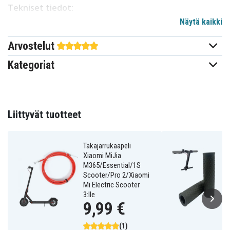
Tekniset tiedot:
Näytä kaikki
Tuote:
Jarruvipu
Sopii:
Xiaomi MiJia M365/Essential/1S Scooter/Pro
Arvostelut
2/Xiaomi Mi Electric Scooter 3
Kategoriat
OG1678
Tuotenro
Sähköskootterin tarvikkeet
Liittyvät tuotteet
Tuotetyyppi
Takajarrukaapeli
Xiaomi MiJia
M365/Essential/1S
Scooter/Pro 2/Xiaomi
Mi Electric Scooter
3:lle
9,99 €
(1)