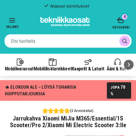
Nopeat toimitukset
Item
0
2
of
VALIKKO
OSTOSKORI
3
Mobiilivaraosat
Mobiililisätarvikkeet
Kaapelit & Laturit
Ääni & Kuva
P
🔥 ELOKUUN ALE – LÖYDÄ TUHANSIA
70
JOPA
HUIPPUTARJOUKSIA
%
(3 Arvostelut)
Jarrukahva Xiaomi MiJia M365/Essential/1S
Scooter/Pro 2/Xiaomi Mi Electric Scooter 3:lle