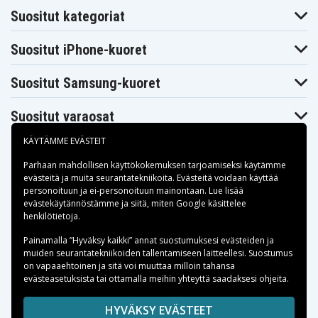
Suositut kategoriat
Suositut iPhone-kuoret
Suositut Samsung-kuoret
Suositut varaosat
KÄYTÄMME EVÄSTEIT
Parhaan mahdollisen käyttökokemuksen tarjoamiseksi käytämme
evästeitä
ja muita seurantatekniikoita. Evästeitä voidaan käyttää
personoituun ja ei-personoituun mainontaan. Lue lisää
Maksuvaihtoehdot
evästekäytännöstämme ja siitä, miten
Google käsittelee
henkilötietoja
.
Toimitusvaihtoehdot
Painamalla ”Hyväksy kaikki” annat suostumuksesi evästeiden ja
muiden seurantatekniikoiden tallentamiseen laitteellesi. Suostumus
on vapaaehtoinen ja sitä voi muuttaa milloin tahansa
evästeasetuksista tai ottamalla meihin yhteyttä saadaksesi ohjeita.
Copyright © 2026, Spares Nordic AB
HYVÄKSY EVÄSTEET