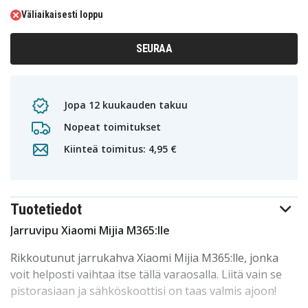
Väliaikaisesti loppu
SEURAA
Jopa 12 kuukauden takuu
Nopeat toimitukset
Kiinteä toimitus: 4,95 €
Tuotetiedot
Jarruvipu Xiaomi Mijia M365:lle
Rikkoutunut jarrukahva Xiaomi Mijia M365:lle, jonka
voit helposti vaihtaa itse tällä varaosalla. Liitä vain se
pistorasiaan ja sähköskoottisi on taas valmis ajoon!