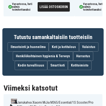
Varastossa, heti
Varastossa, heti
LISÄÄ OSTOSKORIIN
valmis
valmis
toimitettavaksi
toimitettavaksi
Tutustu samankaltaisiin tuotteisiin
Ilmastointi ja huoneilma
Koti ja kotitalous
Valaistus
Henkilökohtainen hygienia & Terveys
Harrastus
Kodin turvallisuus
Smart koti
Kotitoimisto
Viimeksi katsotut
Jarrukahva Xiaomi MiJia M365/Essential/1S Scooter/Pro