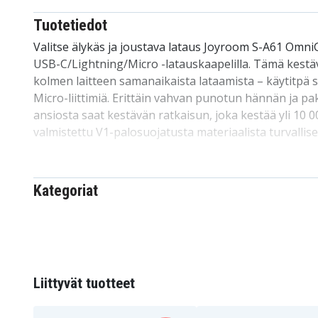
Tuotetiedot
Valitse älykäs ja joustava lataus Joyroom S-A61 Omni
USB-C/Lightning/Micro -latauskaapelilla. Tämä kestä
kolmen laitteen samanaikaista lataamista – käytitpä s
Micro-liittimiä. Erittäin vahvan punotun hännän ja
ansiosta saat kestävän ratkaisun, joka kestää yli 10 0
valmistettu V1-palosuojatusta materiaalista turvallis
varten, ja se sopii matkapuhelimille ja useimmille käyttä
laitteille.
Kategoriat
Tekniset tiedot:
Merkki:
Joyroom
Malli:
S-A61
Sarja:
OmniGo
Pituus:
1,2 m (pää 0,9 m + haara 0,3 m)
Liittyvät tuotteet
Materiaali:
PVC
Ominaisuudet:
Lataus