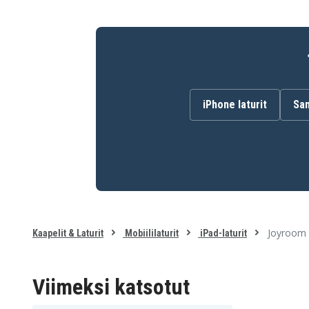
Musta
Väri
1.2 m
Kaapelin pituus
Micro USB , Light
Yhteys laitteeseen
iPhone laturit
Sam
USB-A 1
Yhteys virtalähteeseen
Joyroom S
Kaapelit & Laturit
Mobiililaturit
iPad-laturit
Viimeksi katsotut