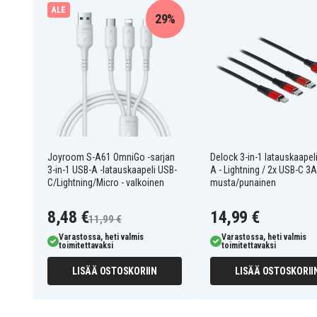
Lähtövirta:
Lightning 2,4 A, Micro 2 A, USB-C 3 A
ALE
29%
Yhteensopiva seuraavien kanssa:
USB-A - USB-
HUOMAUTUS: Tuote ei tue Carplayta.
Joyroom S-A61 OmniGo -sarjan 3-in-1-lat
musta
Lataa kolmea eri laitetta samanaikaisesti, mak
Kestävä muotoilu, joka kestää yli 10 000 taivutu
Taattu turvallisuus V1-palonsuoja-aineiden ans
Joyroom S-A61 OmniGo -sarjan
Delock 3-in-1 latauskaapel
3-in-1 USB-A -latauskaapeli USB-
A - Lightning / 2x USB-C 3A
Yleinen tuki kaikille yleisille matkapuhelimille ja di
C/Lightning/Micro - valkoinen
musta/punainen
S-A61-1T3A-B
Tuotenro
8,48 €
14,99 €
11,99 €
Varastossa, heti valmis
Varastossa, heti valmis
6956116780302
EAN / GTIN
toimitettavaksi
toimitettavaksi
LISÄÄ OSTOSKORIIN
Latauskaapeli
LISÄÄ OSTOSKORII
Tuotetyyppi
Joyroom
Merkki