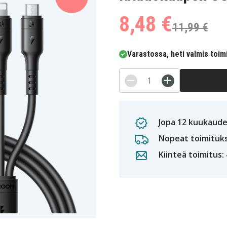
8,48 €
11,99 €
Varastossa, heti valmis toim
Jopa 12 kuukaude
Nopeat toimituk
Kiinteä toimitus: 