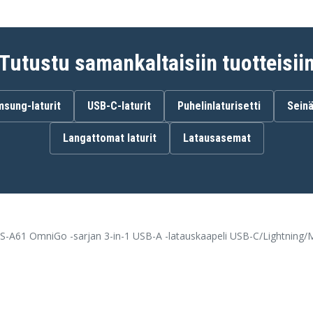
Tutustu samankaltaisiin tuotteisii
ning , USB-C
sung-laturit
USB-C-laturit
Puhelinlaturisetti
Seinä
Langattomat laturit
Latausasemat
-A61 OmniGo -sarjan 3-in-1 USB-A -latauskaapeli USB-C/Lightning/