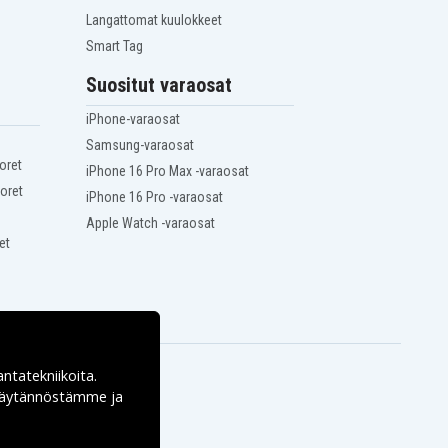
Langattomat kuulokkeet
Smart Tag
Suositut varaosat
iPhone-varaosat
Samsung-varaosat
oret
iPhone 16 Pro Max -varaosat
oret
iPhone 16 Pro -varaosat
Apple Watch -varaosat
et
antatekniikoita.
ekäytännöstämme ja