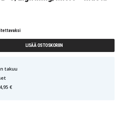
itettavaksi
LISÄÄ OSTOSKORIIN
n takuu
set
4,95 €