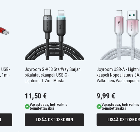
, yleinen 3,5 A
C, Lightning, Micro
auskaapelin edut –
simaalinen mukavuus
sta
iosta
i USB-
Joyroom S-A63 StarWay Sarjan
Joyroom USB-A - Lightni
, 1m -
pikalatauskaapeli USB-C -
kaapeli Nopea lataus 3A,
gitaalisille laitteille
Lightning 1.2m - Musta
Valkoinen/Vaaleanpuna
11,50 €
9,99 €
Varastossa, heti valmis
Varastossa, heti valmis
toimitettavaksi
toimitettavaksi
N
LISÄÄ OSTOSKORIIN
LISÄÄ OSTOSKOR