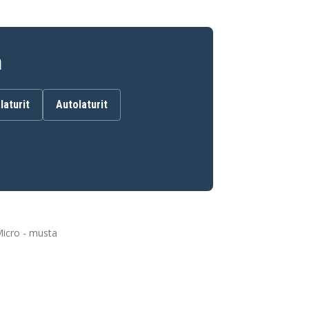
n
laturit
Autolaturit
Micro - musta