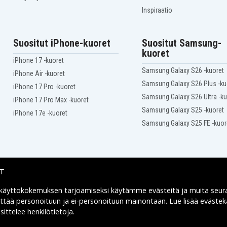
Inspiraatio
Suositut iPhone-kuoret
Suositut Samsung-
kuoret
iPhone 17 -kuoret
Samsung Galaxy S26 -kuoret
iPhone Air -kuoret
Samsung Galaxy S26 Plus -ku
iPhone 17 Pro -kuoret
Samsung Galaxy S26 Ultra -ku
iPhone 17 Pro Max -kuoret
Samsung Galaxy S25 -kuoret
iPhone 17e -kuoret
Samsung Galaxy S25 FE -kuor
IT
 käyttökokemuksen tarjoamiseksi käytämme
evästeitä
ja muita seur
Toimitusvaihtoehdot
yttää personoituun ja ei-personoituun mainontaan. Lue lisää eväst
ittelee henkilötietoja
.