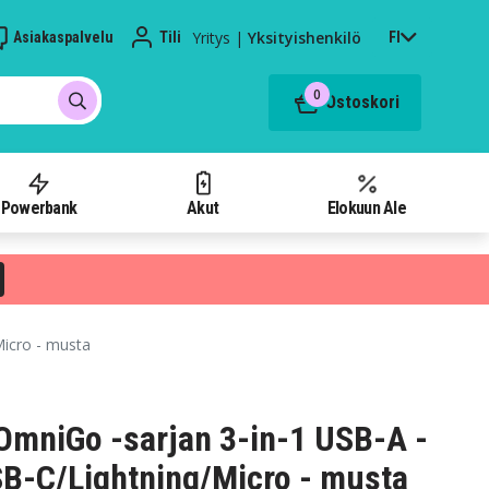
Yritys
|
Yksityishenkilö
Asiakaspalvelu
Tili
FI
0
Ostoskori
Powerbank
Akut
Elokuun Ale
Micro - musta
mniGo -sarjan 3-in-1 USB-A -
SB-C/Lightning/Micro - musta