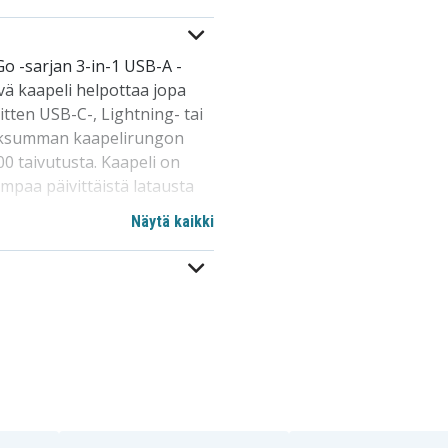
Go -sarjan 3-in-1 USB-A -
vä kaapeli helpottaa jopa
itten USB-C-, Lightning- tai
 paksumman kaapelirungon
00 taivutusta. Kaapeli on
empaa päivittäistä latausta
millesi digitaalisille
Näytä kaikki