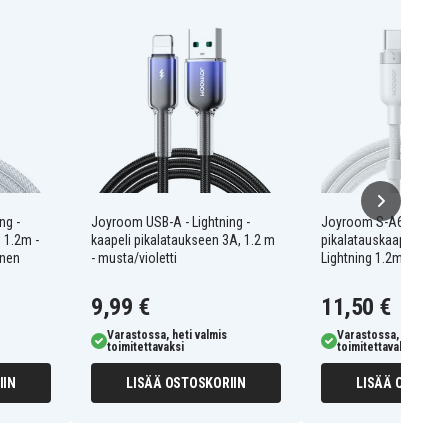
ng -
Joyroom USB-A - Lightning -
Joyroom S-A63 StarWa
 1.2m -
kaapeli pikalataukseen 3A, 1.2 m
pikalatauskaapeli USB-
inen
- musta/violetti
Lightning 1.2m - valko
9,99 €
11,50 €
Varastossa, heti valmis
Varastossa, heti valm
toimitettavaksi
toimitettavaksi
IIN
LISÄÄ OSTOSKORIIN
LISÄÄ OSTOSKO