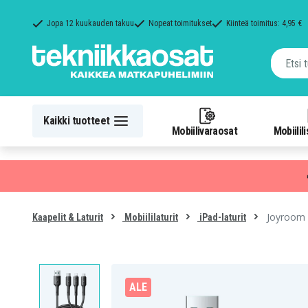
Jopa 12 kuukauden takuu
Nopeat toimitukset
Kiinteä toimitus: 4,95 €
Kaikki tuotteet
Mobiilivaraosat
Mobiilil
Joyroom S
Kaapelit & Laturit
Mobiililaturit
iPad-laturit
ALE