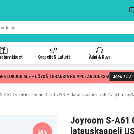
isätarvikkeet
Kaapelit & Laturit
Ääni & Kuva
🔥 ELOKUUN ALE – LÖYDÄ TUHANSIA HUIPPUTARJOUKSIA
70 %
JOPA
-A61 OmniGo -sarjan 3-in-1 USB-A -latauskaapeli USB-C/Lightning/
Joyroom S-A61 O
latauskaapeli U
29%