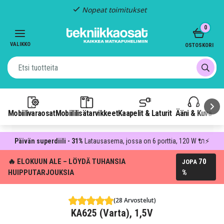
Nopeat toimitukset
Item
0
2
of
VALIKKO
OSTOSKORI
3
Mobiilivaraosat
Mobiililisätarvikkeet
Kaapelit & Laturit
Ääni & Kuva
P
Päivän superdiili - 31%
Latausasema, jossa on 6 porttia, 120 W 🔌⚡
🔥 ELOKUUN ALE – LÖYDÄ TUHANSIA
70
JOPA
HUIPPUTARJOUKSIA
%
(28 Arvostelut)
KA625 (Varta), 1,5V