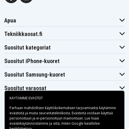
Apua
Tekniikkaosat.fi
Suositut kategoriat
Suositut iPhone-kuoret
Suositut Samsung-kuoret
Suositut varaosat
KÄYTÄMME EVÄSTEIT
Parhaan mahdollisen käyttökokemuksen tarjoamiseksi käytämme
evästeitä
ja muita seurantatekniikoita. Evästeitä voidaan käyttää
personoituun ja ei-personoituun mainontaan. Lue lisää
Maksuvaihtoehdot
evästekäytännöstämme ja siitä, miten
Google käsittelee
henkilötietoja
.