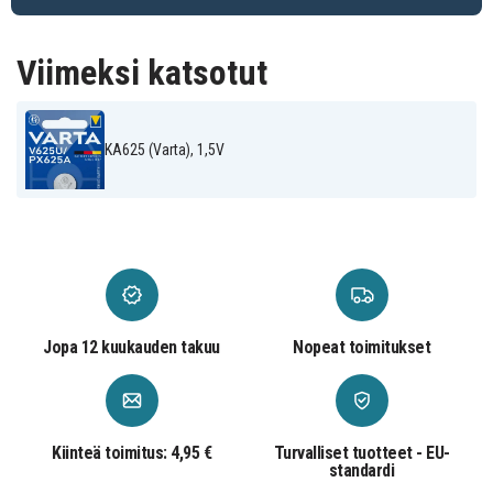
5,95 mm
Paksuus
Akku, Paristo
Tuotetyyppi
Viimeksi katsotut
1,5 V
Jännite
KA625 (Varta), 1,5V
Varta
Merkki
Varta
Sopii merkkiin
0,0029 Kg
Paino
15,6
Leveys
5,95 mm
Korkeus
Jopa 12 kuukauden takuu
Nopeat toimitukset
15,6 mm
Halkaisija
Kiinteä toimitus: 4,95 €
Turvalliset tuotteet - EU-
standardi
: