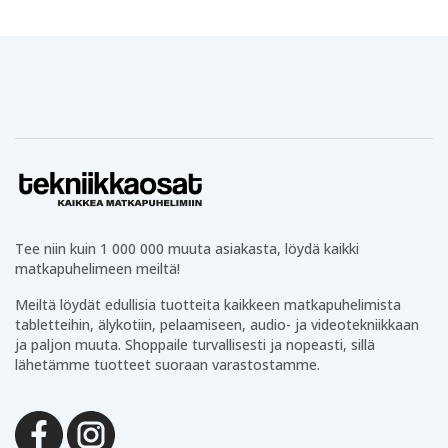
1124MP (Varta)
4370 (Varta)
4371 (Varta)
4625 (Varta)
625A (Varta)
625G (Varta)
8930 (Varta)
AG625 (Varta)
D625 (Varta)
E625G (Varta)
E625N (Varta)
EPX13 (Varta)
GPAX625A
EPX625 (Varta)
EPX625G (Varta)
(Varta)
H1560 (Varta)
HD1560 (Varta)
HD625 (Varta)
HG-625R (Varta)
KA625 (Varta)
KX615 (Varta)
L1560 (Varta)
LR9 (Varta)
M01 (Varta)
M20 (Varta)
MR09 (Varta)
MR9 (Varta)
MR9P (Varta)
PN625 (Varta)
PX625 (Varta)
PX625A (Varta)
R625 (Varta)
RM-625R (Varta)
RM625 (Varta)
RPX625 (Varta)
V13PX (Varta)
Tee niin kuin 1 000 000 muuta asiakasta, löydä kaikki
V625PX (Varta)
V625U (Varta)
matkapuhelimeen meiltä!
Meiltä löydät edullisia tuotteita kaikkeen matkapuhelimista
tabletteihin, älykotiin, pelaamiseen, audio- ja videotekniikkaan
ja paljon muuta. Shoppaile turvallisesti ja nopeasti, sillä
lähetämme tuotteet suoraan varastostamme.