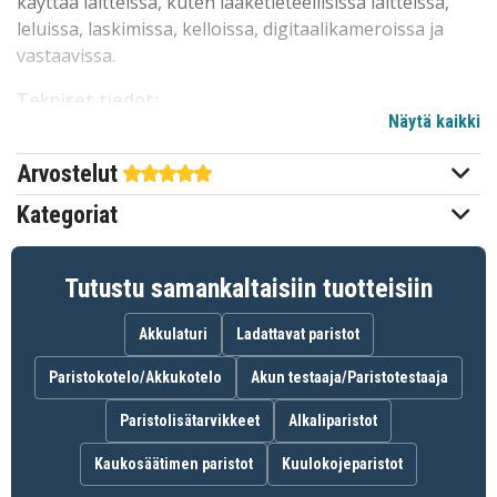
käyttää laitteissa, kuten lääketieteellisissä laitteissa,
leluissa, laskimissa, kelloissa, digitaalikameroissa ja
vastaavissa.
Tekniset tiedot:
Näytä kaikki
Merkki: Varta
Tuotelinja: Alkaline Special
Arvostelut
Paristotyyppi: Nappiparisto
Kategoriat
Akun koko: V625U/PX625A
Jännite: 1,5V
Ladattava: Ei
Tutustu samankaltaisiin tuotteisiin
Numero pakkauksessa: 1
Akkulaturi
Ladattavat paristot
371470f8087f11bd90b049453
Tuotenro
Paristokotelo/Akkukotelo
Akun testaaja/Paristotestaaja
4008496273683
EAN / GTIN
Paristolisätarvikkeet
Alkaliparistot
LR9
Malli
Kaukosäätimen paristot
Kuulokojeparistot