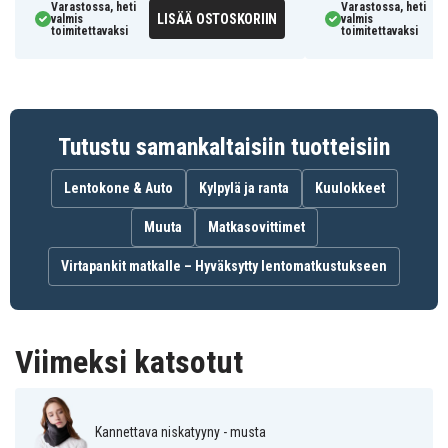
Varastossa, heti
Varastossa, heti
LISÄÄ OSTOSKORIIN
valmis
valmis
toimitettavaksi
toimitettavaksi
Tutustu samankaltaisiin tuotteisiin
Lentokone & Auto
Kylpylä ja ranta
Kuulokkeet
Muuta
Matkasovittimet
Virtapankit matkalle – Hyväksytty lentomatkustukseen
Viimeksi katsotut
Kannettava niskatyyny - musta