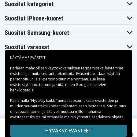
Suositut kategoriat
Suositut iPhone-kuoret
Suositut Samsung-kuoret
Suositut varaosat
KÄYTÄMME EVÄSTEIT
Parhaan mahdollisen käyttökokemuksen tarjoamiseksi käytämme
evästeitä
ja muita seurantatekniikoita. Evästeitä voidaan käyttää
personoituun ja ei-personoituun mainontaan. Lue lisää
Maksuvaihtoehdot
evästekäytännöstämme ja siitä, miten
Google käsittelee
henkilötietoja
.
Toimitusvaihtoehdot
Painamalla ”Hyväksy kaikki” annat suostumuksesi evästeiden ja
muiden seurantatekniikoiden tallentamiseen laitteellesi. Suostumus
on vapaaehtoinen ja sitä voi muuttaa milloin tahansa
evästeasetuksista tai ottamalla meihin yhteyttä saadaksesi ohjeita.
Copyright © 2026, Spares Nordic AB
HYVÄKSY EVÄSTEET
11,34 €
Kannettava niskatyyny - musta
14,90 €
SIVULLA MAINITUT TAVARAMERKIT OVAT OMISTAJIENSA