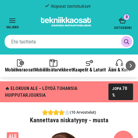
Nopeat toimitukset
Item
0
2
of
VALIKKO
OSTOSKORI
3
Mobiilivaraosat
Mobiililisätarvikkeet
Kaapelit & Laturit
Ääni & Kuva
P
🔥 ELOKUUN ALE – LÖYDÄ TUHANSIA
70
JOPA
HUIPPUTARJOUKSIA
%
(10 Arvostelut)
Kannettava niskatyyny - musta
ALE