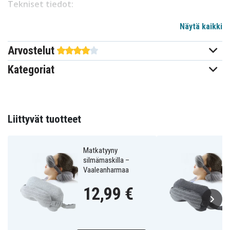
Tekniset tiedot:
Väri: Musta
Näytä kaikki
Konepestävä: Kyllä
Arvostelut
HC6632B
Tuotenro
Kategoriat
Matkatarvikkeet
Tuotetyyppi
Musta
Väri
Liittyvät tuotteet
Matkatyyny
silmämaskilla –
Vaaleanharmaa
12,99 €