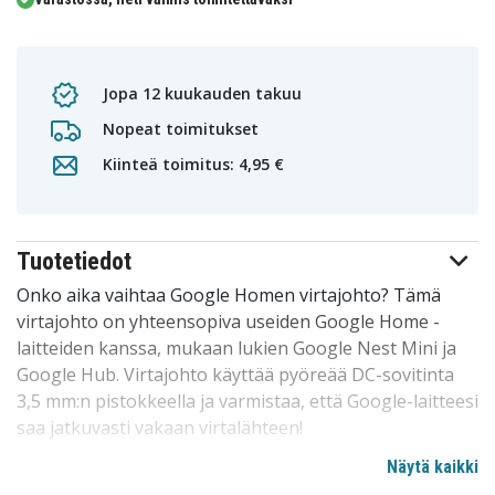
Jopa 12 kuukauden takuu
Nopeat toimitukset
Kiinteä toimitus: 4,95 €
Tuotetiedot
Onko aika vaihtaa Google Homen virtajohto? Tämä
virtajohto on yhteensopiva useiden Google Home -
laitteiden kanssa, mukaan lukien Google Nest Mini ja
Google Hub. Virtajohto käyttää pyöreää DC-sovitinta
3,5 mm:n pistokkeella ja varmistaa, että Google-laitteesi
saa jatkuvasti vakaan virtalähteen!
Näytä kaikki
Ominaisuudet: