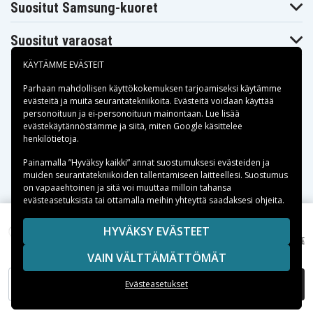
Suositut Samsung-kuoret
Suositut varaosat
KÄYTÄMME EVÄSTEIT
Parhaan mahdollisen käyttökokemuksen tarjoamiseksi käytämme
evästeitä
ja muita seurantatekniikoita. Evästeitä voidaan käyttää
personoituun ja ei-personoituun mainontaan. Lue lisää
Maksuvaihtoehdot
evästekäytännöstämme ja siitä, miten
Google käsittelee
henkilötietoja
.
Toimitusvaihtoehdot
Painamalla ”Hyväksy kaikki” annat suostumuksesi evästeiden ja
muiden seurantatekniikoiden tallentamiseen laitteellesi. Suostumus
on vapaaehtoinen ja sitä voi muuttaa milloin tahansa
evästeasetuksista tai ottamalla meihin yhteyttä saadaksesi ohjeita.
Copyright © 2026, Spares Nordic AB
HYVÄKSY EVÄSTEET
14,20 €
Laturi Google Hubille, Google Nest Minille jne.
17,90 €
SIVULLA MAINITUT TAVARAMERKIT OVAT OMISTAJIENSA
VAIN VÄLTTÄMÄTTÖMÄT
OMAISUUTTA.
LISÄÄ OSTOSKORIIN
Evästeasetukset