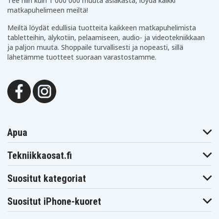
Tee niin kuin 1 000 000 muuta asiakasta, löydä kaikki
matkapuhelimeen meiltä!
Meiltä löydät edullisia tuotteita kaikkeen matkapuhelimista
tabletteihin, älykotiin, pelaamiseen, audio- ja videotekniikkaan
ja paljon muuta. Shoppaile turvallisesti ja nopeasti, sillä
lähetämme tuotteet suoraan varastostamme.
Apua
Tekniikkaosat.fi
Suositut kategoriat
Suositut iPhone-kuoret