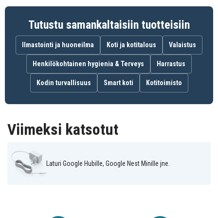
7350149973530
EAN / GTIN
Tutustu samankaltaisiin tuotteisiin
Muut laturit
Tuotetyyppi
Ilmastointi ja huoneilma
Koti ja kotitalous
Valaistus
SiGN
Merkki
Henkilökohtainen hygienia & Terveys
Harrastus
1 A
Ampeeri
Kodin turvallisuus
Smart koti
Kotitoimisto
Viimeksi katsotut
Laturi Google Hubille, Google Nest Minille jne.