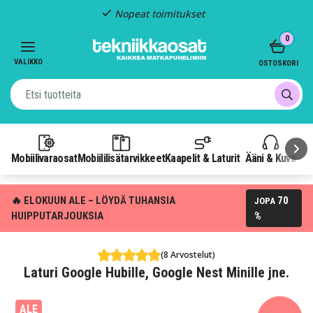
Nopeat toimitukset
Item
0
3
of
VALIKKO
OSTOSKORI
3
Mobiilivaraosat
Mobiililisätarvikkeet
Kaapelit & Laturit
Ääni & Kuva
P
🔥 ELOKUUN ALE – LÖYDÄ TUHANSIA
70
JOPA
HUIPPUTARJOUKSIA
%
(8 Arvostelut)
Laturi Google Hubille, Google Nest Minille jne.
ALE