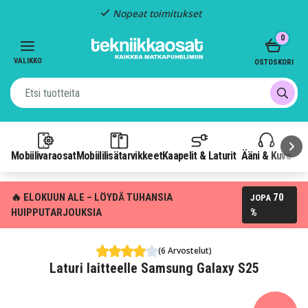
Nopeat toimitukset
Item
0
2
of
VALIKKO
OSTOSKORI
3
Mobiilivaraosat
Mobiililisätarvikkeet
Kaapelit & Laturit
Ääni & Kuva
P
🔥 ELOKUUN ALE – LÖYDÄ TUHANSIA
70
JOPA
HUIPPUTARJOUKSIA
%
(6 Arvostelut)
Laturi laitteelle Samsung Galaxy S25