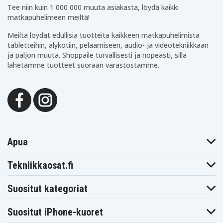
Valkoinen
Väri
Tee niin kuin 1 000 000 muuta asiakasta, löydä kaikki
matkapuhelimeen meiltä!
3.6 A
Ampeeri
Meiltä löydät edullisia tuotteita kaikkeen matkapuhelimista
tabletteihin, älykotiin, pelaamiseen, audio- ja videotekniikkaan
40 W
Vaikutus
ja paljon muuta. Shoppaile turvallisesti ja nopeasti, sillä
lähetämme tuotteet suoraan varastostamme.
USB-A, USB-C
Latausportti
1x USB-C, 1x USB-A
Lähtöjen määrä
USB-C
Yhteys laitteeseen
Apua
Sopii seuraaville smartphones:
Google Pixel 6
Google Pixel 6a
Google Pixel 7
Tekniikkaosat.fi
Google Pixel 7a
Google Pixel 8
Google Pixel 9
Google Pixel 9
Motorola Edge
Motorola Edge
Suositut kategoriat
Pro XL
(2020)
(2021)
Motorola Edge
Motorola Edge
Motorola Edge
(2022)
20
20 Pro
Suositut iPhone-kuoret
Motorola Edge
Motorola Edge
Motorola Edge
30
30 Pro
40