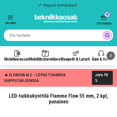
Nopeat toimitukset
Item
0
2
of
VALIKKO
OSTOSKORI
3
Mobiilivaraosat
Mobiililisätarvikkeet
Kaapelit & Laturit
Ääni & Kuva
P
🔥 ELOKUUN ALE – LÖYDÄ TUHANSIA
70
JOPA
HUIPPUTARJOUKSIA
%
LED-tuikkukynttilä Flamme Flow 55 mm, 2 kpl,
punainen