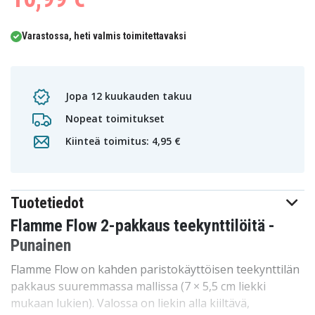
Varastossa, heti valmis toimitettavaksi
Jopa 12 kuukauden takuu
Nopeat toimitukset
Kiinteä toimitus: 4,95 €
Tuotetiedot
Flamme Flow 2-pakkaus teekynttilöitä -
Punainen
Flamme Flow on kahden paristokäyttöisen teekynttilän
pakkaus suuremmassa mallissa (7 × 5,5 cm liekki
mukaan lukien). Valossa on liekin alla kiiltävä,