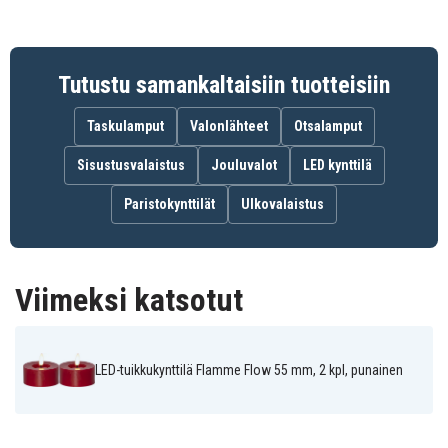
Väri:
Punainen
Valon väri:
Lämmin valkoinen
Tutustu samankaltaisiin tuotteisiin
Mitat:
7,0 × 5,5 × 7,0 cm
Käyttöalue:
Sisätiloissa
Taskulamput
Valonlähteet
Otsalamput
Valonlähteet:
2 LEDiä (ei vaihdettavissa)
Sisustusvalaistus
Jouluvalot
LED kynttilä
Valonlähde sisältyy:
Kyllä
Paristokynttilät
Ulkovalaistus
Paristot:
2 × AAA per valo (eivät sisälly
toimitukseen)
Viimeksi katsotut
Paloaika:
noin 400 tuntia (tai noin 65 päivää
ajastintilassa)
Ajastin:
6 h päällä, 18 h pois päältä, toistuva
LED-tuikkukynttilä Flamme Flow 55 mm, 2 kpl, punainen
Virtakytkin:
Integroitu