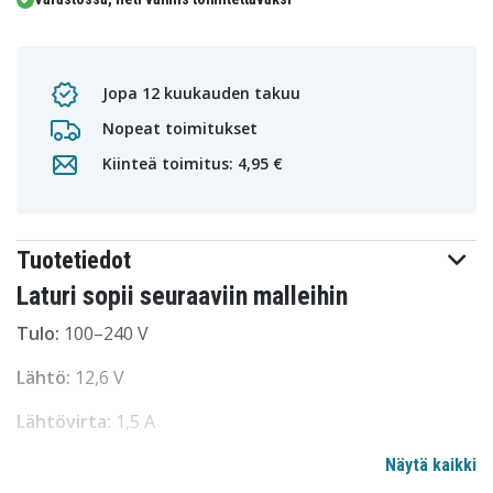
Jopa 12 kuukauden takuu
Nopeat toimitukset
Kiinteä toimitus: 4,95 €
Tuotetiedot
Laturi sopii seuraaviin malleihin
Tulo:
100–240 V
Lähtö:
12,6 V
Lähtövirta:
1,5 A
Huomautus:
EU-verkkovirtapistoke
Näytä kaikki