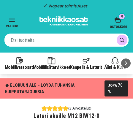
Nopeat toimitukset
Item
0
2
of
VALIKKO
OSTOSKORI
3
Mobiilivaraosat
Mobiililisätarvikkeet
Kaapelit & Laturit
Ääni & Kuva
P
🔥 ELOKUUN ALE – LÖYDÄ TUHANSIA
70
JOPA
HUIPPUTARJOUKSIA
%
(3 Arvostelut)
Laturi akuille M12 BIW12-0