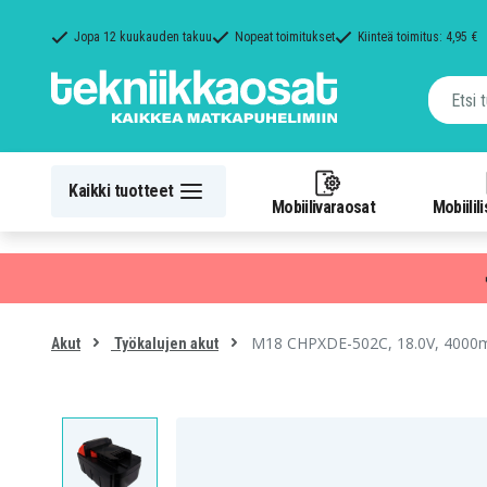
Jopa 12 kuukauden takuu
Nopeat toimitukset
Kiinteä toimitus: 4,95 €
Kaikki tuotteet
Mobiilivaraosat
Mobiilil
M18 CHPXDE-502C, 18.0V, 4000
Akut
Työkalujen akut