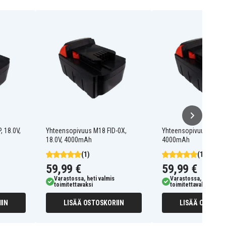
 18.0V,
Yhteensopivuus M18 FID-0X,
Yhteensopivuus M18 G
18.0V, 4000mAh
4000mAh
(1)
(1)
59,99 €
59,99 €
Varastossa, heti valmis
Varastossa, heti valm
toimitettavaksi
toimitettavaksi
IIN
LISÄÄ OSTOSKORIIN
LISÄÄ OSTOSKO