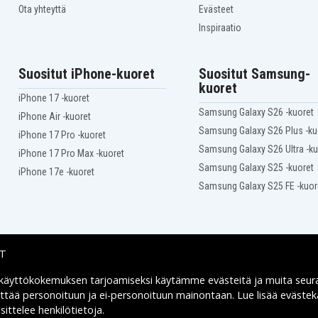
M12-18 JSSP-0
Ota yhteyttä
Evästeet
M18 AL
Inspiraatio
M18 BBL-0
M18 BDD-202C
M18 BH-0
Suositut iPhone-kuoret
Suositut Samsung-
M18 BID-0
kuoret
M18 BIW12
iPhone 17 -kuoret
M18 BIW38
Samsung Galaxy S26 -kuoret
M18 BJS-0
iPhone Air -kuoret
M18 BLDD-0
Samsung Galaxy S26 Plus -ku
iPhone 17 Pro -kuoret
M18 BLHPT
Samsung Galaxy S26 Ultra -ku
iPhone 17 Pro Max -kuoret
T
M18 BLHPT-202C TH-SET
Samsung Galaxy S25 -kuoret
M18 BLID
iPhone 17e -kuoret
M18 BLPD
Samsung Galaxy S25 FE -kuor
M18 BLPD-402C
M18 BLPP2B
M18 BLPXPL-502C
M18 BMS20
M18 BMT-0
IT
M18 BP-0
M18 BPD-0
 käyttökokemuksen tarjoamiseksi käytämme
evästeitä
ja muita seur
Toimitusvaihtoehdot
M18 BPP2C
yttää personoituun ja ei-personoituun mainontaan. Lue lisää eväst
M18 BPP2D-402C
ittelee henkilötietoja
.
M18 BRAIW