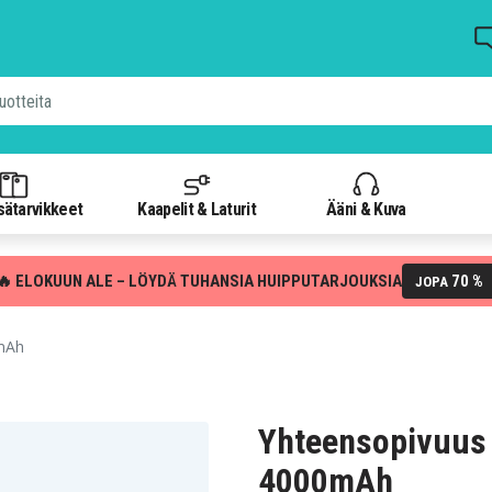
isätarvikkeet
Kaapelit & Laturit
Ääni & Kuva
🔥 ELOKUUN ALE – LÖYDÄ TUHANSIA HUIPPUTARJOUKSIA
70 %
JOPA
mAh
Yhteensopivuus
4000mAh