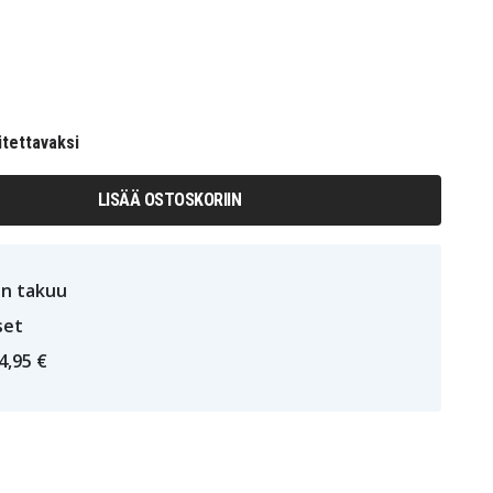
itettavaksi
LISÄÄ OSTOSKORIIN
n takuu
set
4,95 €