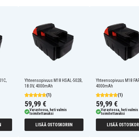
48-11-1815
48-11-1828
48111820
B41A
C 18 B
M18 B5
203XL
2601
2602-20
01C,
Yhteensopivuus M18 HSAL-502B,
Yhteensopivuus M18 FAP,
2602-22DC
18.0V, 4000mAh
4000mAh
2603-22CT
(1)
(1)
2604-22
2605-22
59,99 €
59,99 €
2607-20
Varastossa, heti valmis
Varastossa, heti valmis
2610-20
toimitettavaksi
toimitettavaksi
2611-20
N
LISÄÄ OSTOSKORIIN
LISÄÄ OSTOSKOR
2615-20
2620
2620-22