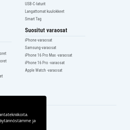
USB-C-laturit
Langattomat kuulokkeet
Smart Tag
Suositut varaosat
iPhone-varaosat
Samsung-varaosat
oret
iPhone 16 Pro Max -varaosat
oret
iPhone 16 Pro -varaosat
Apple Watch -varaosat
et
antatekniikoita.
ekäytännöstämme ja