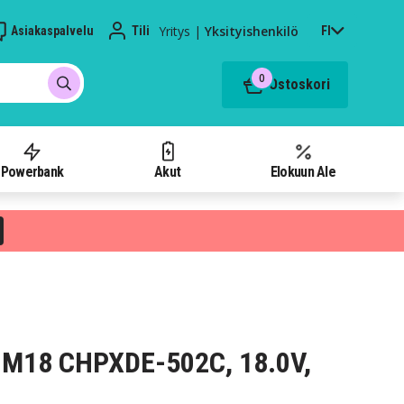
Yritys
|
Yksityishenkilö
Asiakaspalvelu
Tili
FI
0
Ostoskori
Powerbank
Akut
Elokuun Ale
 M18 CHPXDE-502C, 18.0V,