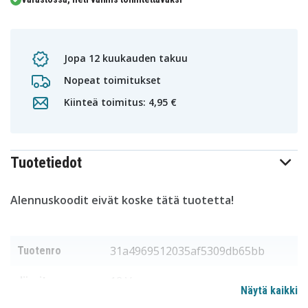
Jopa 12 kuukauden takuu
Nopeat toimitukset
Kiinteä toimitus: 4,95 €
Tuotetiedot
Alennuskoodit eivät koske tätä tuotetta!
31a4969512035af5309db65bb
Tuotenro
12 V
Jännite
Näytä kaikki