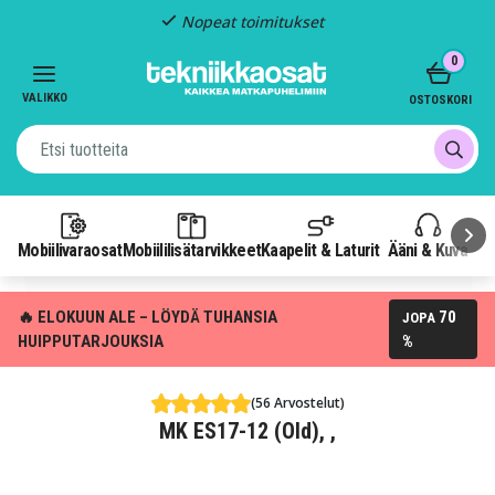
Nopeat toimitukset
Item
0
2
of
VALIKKO
OSTOSKORI
3
Mobiilivaraosat
Mobiililisätarvikkeet
Kaapelit & Laturit
Ääni & Kuva
P
🔥 ELOKUUN ALE – LÖYDÄ TUHANSIA
70
JOPA
HUIPPUTARJOUKSIA
%
(56 Arvostelut)
MK ES17-12 (Old), ,