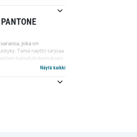
 - PANTONE
 varaosa, joka on
tuskyky. Tämä näyttö tarjoaa
imaalisen katselukokemuksen.
anssa, mikä tekee siitä
Näytä kaikki
urioituneen tai