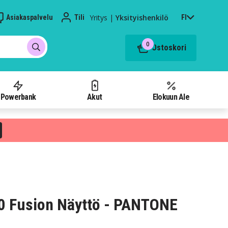
Yritys
|
Yksityishenkilö
Asiakaspalvelu
Tili
FI
0
Ostoskori
Powerbank
Akut
Elokuun Ale
0 Fusion Näyttö - PANTONE