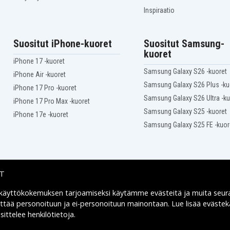
Inspiraatio
Suositut iPhone-kuoret
Suositut Samsung-
kuoret
iPhone 17 -kuoret
Samsung Galaxy S26 -kuoret
iPhone Air -kuoret
Samsung Galaxy S26 Plus -ku
iPhone 17 Pro -kuoret
Samsung Galaxy S26 Ultra -ku
iPhone 17 Pro Max -kuoret
Samsung Galaxy S25 -kuoret
iPhone 17e -kuoret
Samsung Galaxy S25 FE -kuor
IT
 käyttökokemuksen tarjoamiseksi käytämme
evästeitä
ja muita seur
Toimitusvaihtoehdot
yttää personoituun ja ei-personoituun mainontaan. Lue lisää eväst
ittelee henkilötietoja
.