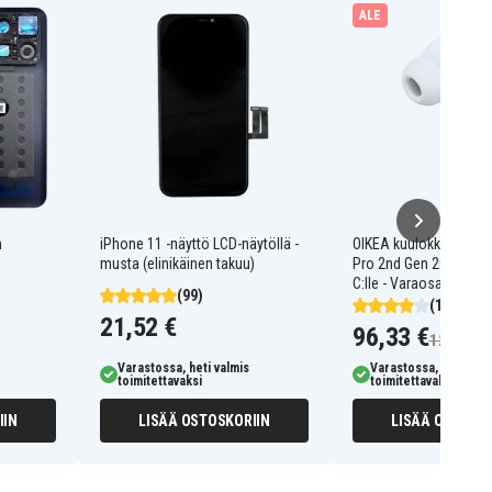
ALE
n
iPhone 11 -näyttö LCD-näytöllä -
OIKEA kuulokkeet App
musta (elinikäinen takuu)
Pro 2nd Gen 2023 Mag
C:lle - Varaosa
(99)
(10)
21,52 €
96,33 €
123,90 €
Varastossa, heti valmis
Varastossa, heti valm
toimitettavaksi
toimitettavaksi
IIN
LISÄÄ OSTOSKORIIN
LISÄÄ OSTOSKO