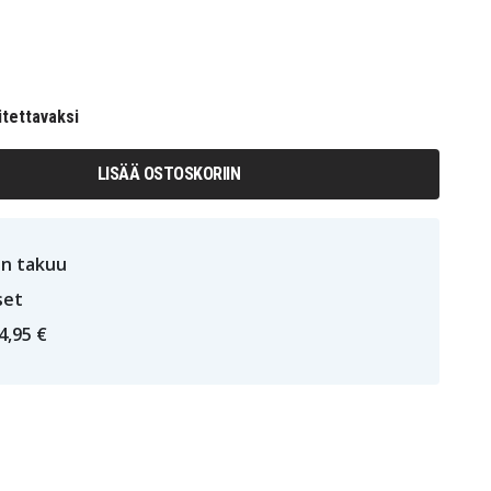
itettavaksi
LISÄÄ OSTOSKORIIN
n takuu
set
4,95 €