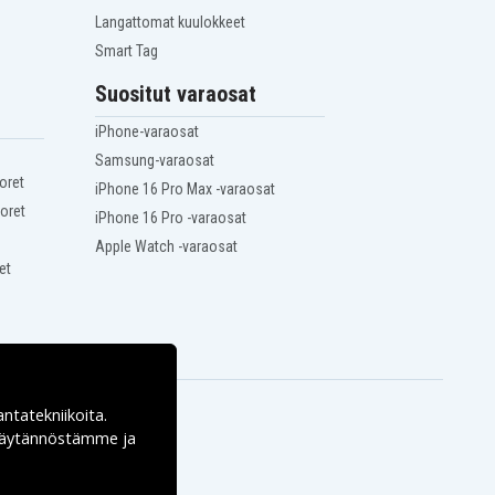
Langattomat kuulokkeet
Smart Tag
Suositut varaosat
iPhone-varaosat
Samsung-varaosat
oret
iPhone 16 Pro Max -varaosat
oret
iPhone 16 Pro -varaosat
Apple Watch -varaosat
et
antatekniikoita.
ekäytännöstämme ja