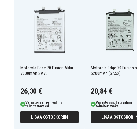
5D68C32063
Tuotenro
Motorola
Merkki
Motorola Edge 70 Fusion Akku
Motorola Edge 70 Fusion 
7000mAh SA70
5200mAh (SA52)
26,30 €
20,84 €
Varastossa, heti valmis
Varastossa, heti valmis
toimitettavaksi
toimitettavaksi
LISÄÄ OSTOSKORIIN
LISÄÄ OSTOSKORII