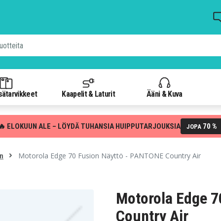
isätarvikkeet
Kaapelit & Laturit
Ääni & Kuva
🔥 ELOKUUN ALE – LÖYDÄ TUHANSIA HUIPPUTARJOUKSIA
70 %
JOPA
Motorola Edge 70 Fusion Näyttö - PANTONE Country Air
on
Motorola Edge 7
Country Air