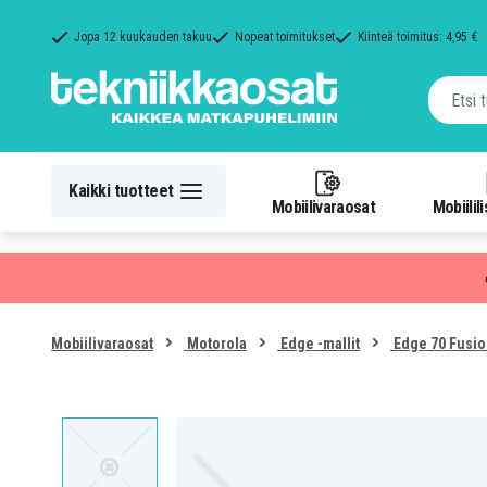
Jopa 12 kuukauden takuu
Nopeat toimitukset
Kiinteä toimitus: 4,95 €
Kaikki tuotteet
Mobiilivaraosat
Mobiilil
Mobiilivaraosat
Motorola
Edge -mallit
Edge 70 Fusi